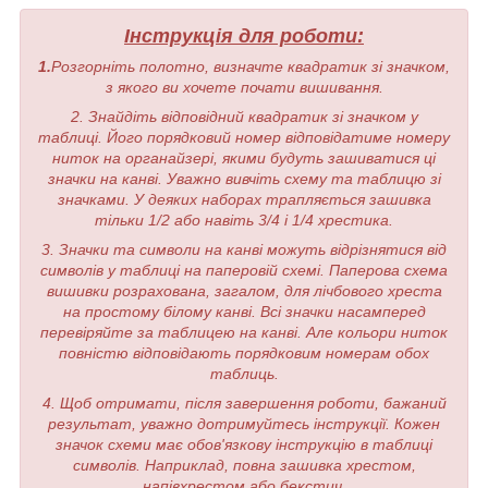
Інструкція для роботи:
1.
Розгорніть полотно, визначте квадратик зі значком,
з якого ви хочете почати вишивання.
2. Знайдіть відповідний квадратик зі значком у
таблиці. Його порядковий номер відповідатиме номеру
ниток на органайзері, якими будуть зашиватися ці
значки на канві. Уважно вивчіть схему та таблицю зі
значками. У деяких наборах трапляється зашивка
тільки 1/2 або навіть 3/4 і 1/4 хрестика.
3. Значки та символи на канві можуть відрізнятися від
символів у таблиці на паперовій схемі. Паперова схема
вишивки розрахована, загалом, для лічбового хреста
на простому білому канві. Всі значки насамперед
перевіряйте за таблицею на канві. Але кольори ниток
повністю відповідають порядковим номерам обох
таблиць.
4. Щоб отримати, після завершення роботи, бажаний
результат, уважно дотримуйтесь інструкції. Кожен
значок схеми має обов'язкову інструкцію в таблиці
символів. Наприклад, повна зашивка хрестом,
напівхрестом або бекстич.