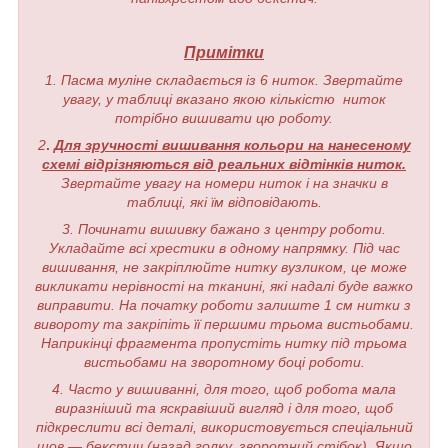
Примітки
1. Пасма муліне складається із 6 ниток. Звертайте
увагу, у таблиці вказано якою кількістю ниток
потрібно вишивати цю роботу.
2
.
Для зручності вишивання кольори на нанесеному
схемі відрізняються від реальних відтінків ниток.
Звертайте увагу на номери ниток і на значки в
таблиці, які їм відповідають.
3. Починати вишивку бажано з центру роботи.
Укладайте всі хрестики в одному напрямку. Під час
вишивання, не закріплюйте нитку вузликом, це може
викликати нерівності на тканині, які надалі буде важко
виправити. На початку роботи залиште 1 см нитки з
вивороту та закріпіть її першими трьома вистьобами.
Наприкінці фрагмента пропустіть нитку під трьома
вистьобами на зворотному боці роботи.
4. Часто у вишиванні, для того, щоб робота мала
виразніший та яскравіший вигляд і для того, щоб
підкреслити всі деталі, використовується спеціальний
шов — бекстич (назад голку, зворотний стібок). Якщо