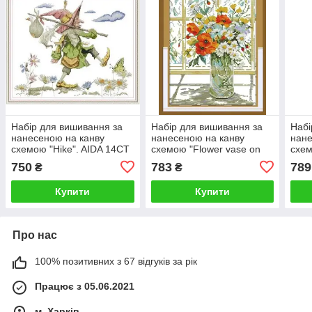
Набір для вишивання за
Набір для вишивання за
Набі
нанесеною на канву
нанесеною на канву
нане
схемою "Hike". AIDA 14CT
схемою "Flower vase on
схем
printed 44*37 см
windowsill ". AIDA 14CT
AIDA
750
783
789
₴
₴
printed, 29*35 см
см
Купити
Купити
Про нас
100% позитивних з 67 відгуків за рік
Працює з 05.06.2021
м. Харків