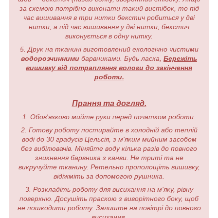
за схемою потрібно виконати такий вистібок, то під
час вишивання в три нитки бекстич робиться у дві
нитки, а під час вишивання у дві нитки, бекстич
виконується в одну нитку.
5. Друк на тканині виготовлений екологічно чистими
водорозчинними
барвниками. Будь ласка,
Бережіть
вишивку від потрапляння вологи до закінчення
роботи.
Прання та догляд.
1. Обов'язково мийте руки перед початком роботи.
2. Готову роботу постирайте в холодній або теплій
воді до 30 градусів Цельсія, з м'яким мийним засобом
без вибілювачів. Міняйте воду кілька разів до повного
зникнення барвника з канви. Не триті та не
викручуйте тканину. Ретельно прополощіть вишивку,
відіжміть за допомогою рушника.
3. Розкладіть роботу для висихання на м'яку, рівну
поверхню. Досушіть праскою з виворітного боку, щоб
не пошкодити роботу. Залиште на повітрі до повного
висихання.