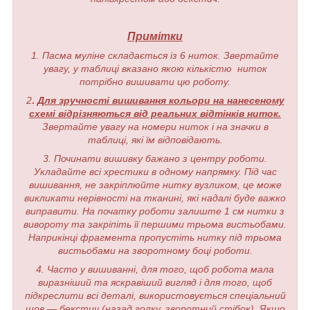
Примітки
1. Пасма муліне складається із 6 ниток. Звертайте
увагу, у таблиці вказано якою кількістю ниток
потрібно вишивати цю роботу.
2
.
Для зручності вишивання кольори на нанесеному
схемі відрізняються від реальних відтінків ниток.
Звертайте увагу на номери ниток і на значки в
таблиці, які їм відповідають.
3. Починати вишивку бажано з центру роботи.
Укладайте всі хрестики в одному напрямку. Під час
вишивання, не закріплюйте нитку вузликом, це може
викликати нерівності на тканині, які надалі буде важко
виправити. На початку роботи залиште 1 см нитки з
вивороту та закріпіть її першими трьома вистьобами.
Наприкінці фрагмента пропустіть нитку під трьома
вистьобами на зворотному боці роботи.
4. Часто у вишиванні, для того, щоб робота мала
виразніший та яскравіший вигляд і для того, щоб
підкреслити всі деталі, використовується спеціальний
шов — бекстич (назад голку, зворотний стібок). Якщо