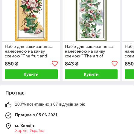
Набір для вишивання за
Набір для вишивання за
Набі
нанесеною на канву
нанесеною на канву
нане
схемою "The fruit and
схемою ""The art of
схем
flowers". AIDA 14CT printed
hummingbirds". AIDA 14CT
AIDA
850
843
850
₴
₴
31*54 см
printed, 28*5". AIDA 14CT
см
printed, 28*54 см
Купити
Купити
Про нас
100% позитивних з 67 відгуків за рік
Працює з 05.06.2021
м. Харків
Харків, Україна