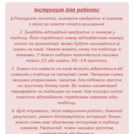
Інструкція для роботи:
1.
Розгорніть полотно, визначте квадратик зі значком,
з якого ви хочете почати вишивання.
2. Знайдіть відповідний квадратик зі значком у
таблиці. Його порядковий номер відповідатиме номеру
ниток на органайзері, якими будуть зашиватися ці
значки на канві. Уважно вивчіть схему та таблицю зі
значками. У деяких наборах трапляється зашивка
тільки 1/2 або навіть 3/4 і 1/4 хрестика.
3. Значки та символи на канві можуть відрізнятися від
символів у таблиці на паперовій схемі. Паперова схема
вишивки розрахована, загалом, для лічбового хреста
на простому білому канві. Всі значки насамперед
перевіряйте за таблицею на канві. Але кольори ниток
повністю відповідають порядковим номерам обох
таблиць.
4. Щоб отримати, після завершення роботи, бажаний
результат, уважно дотримуйтесь інструкції. Кожен
значок схеми має обов'язкову інструкцію в таблиці
символів. Наприклад, повна зашивка хрестом,
напівхрестом або бекстич.