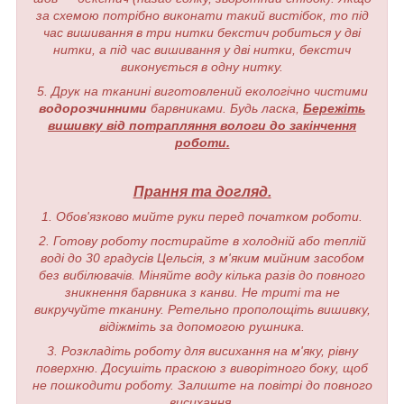
за схемою потрібно виконати такий вистібок, то під
час вишивання в три нитки бекстич робиться у дві
нитки, а під час вишивання у дві нитки, бекстич
виконується в одну нитку.
5. Друк на тканині виготовлений екологічно чистими
водорозчинними
барвниками. Будь ласка,
Бережіть
вишивку від потрапляння вологи до закінчення
роботи.
Прання та догляд.
1. Обов'язково мийте руки перед початком роботи.
2. Готову роботу постирайте в холодній або теплій
воді до 30 градусів Цельсія, з м'яким мийним засобом
без вибілювачів. Міняйте воду кілька разів до повного
зникнення барвника з канви. Не триті та не
викручуйте тканину. Ретельно прополощіть вишивку,
відіжміть за допомогою рушника.
3. Розкладіть роботу для висихання на м'яку, рівну
поверхню. Досушіть праскою з виворітного боку, щоб
не пошкодити роботу. Залиште на повітрі до повного
висихання.