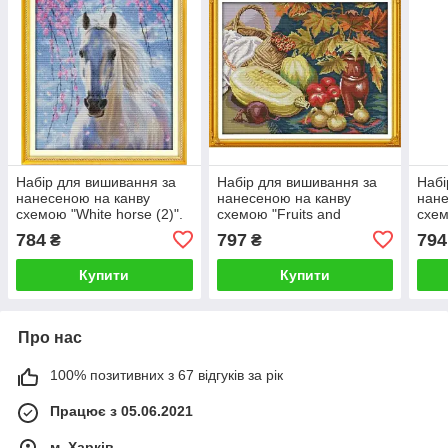
Набір для вишивання за
Набір для вишивання за
Набі
нанесеною на канву
нанесеною на канву
нане
схемою "White horse (2)".
схемою "Fruits and
схем
AIDA 14CT printed, 36*42
Vegetables". AIDA 14CT
ligh
784
797
794
₴
₴
см
printed 44*36 см
prin
Купити
Купити
Про нас
100% позитивних з 67 відгуків за рік
Працює з 05.06.2021
м. Харків