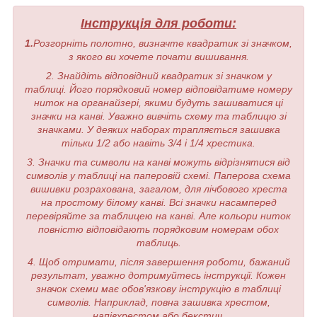
Інструкція для роботи:
1.
Розгорніть полотно, визначте квадратик зі значком,
з якого ви хочете почати вишивання.
2. Знайдіть відповідний квадратик зі значком у
таблиці. Його порядковий номер відповідатиме номеру
ниток на органайзері, якими будуть зашиватися ці
значки на канві. Уважно вивчіть схему та таблицю зі
значками. У деяких наборах трапляється зашивка
тільки 1/2 або навіть 3/4 і 1/4 хрестика.
3. Значки та символи на канві можуть відрізнятися від
символів у таблиці на паперовій схемі. Паперова схема
вишивки розрахована, загалом, для лічбового хреста
на простому білому канві. Всі значки насамперед
перевіряйте за таблицею на канві. Але кольори ниток
повністю відповідають порядковим номерам обох
таблиць.
4. Щоб отримати, після завершення роботи, бажаний
результат, уважно дотримуйтесь інструкції. Кожен
значок схеми має обов'язкову інструкцію в таблиці
символів. Наприклад, повна зашивка хрестом,
напівхрестом або бекстич.