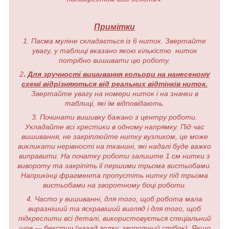
Примітки
1. Пасма муліне складається із 6 ниток. Звертайте
увагу, у таблиці вказано якою кількістю ниток
потрібно вишивати цю роботу.
2
.
Для зручності вишивання кольори на нанесеному
схемі відрізняються від реальних відтінків ниток.
Звертайте увагу на номери ниток і на значки в
таблиці, які їм відповідають.
3. Починати вишивку бажано з центру роботи.
Укладайте всі хрестики в одному напрямку. Під час
вишивання, не закріплюйте нитку вузликом, це може
викликати нерівності на тканині, які надалі буде важко
виправити. На початку роботи залиште 1 см нитки з
вивороту та закріпіть її першими трьома вистьобами.
Наприкінці фрагмента пропустіть нитку під трьома
вистьобами на зворотному боці роботи.
4. Часто у вишиванні, для того, щоб робота мала
виразніший та яскравіший вигляд і для того, щоб
підкреслити всі деталі, використовується спеціальний
шов — бекстич (назад голку, зворотний стібок). Якщо