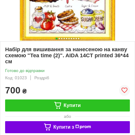
Набір для вишивання за нанесеною на канву
схемою "Tea time (2)". AIDA 14CT printed 36*44
см
Готово до відправки
Код: 01023
Роздріб
700
₴
Купити
або
Купити з