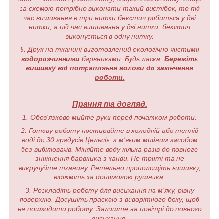
за схемою потрібно виконати такий вистібок, то під
час вишивання в три нитки бекстич робиться у дві
нитки, а під час вишивання у дві нитки, бекстич
виконується в одну нитку.
5. Друк на тканині виготовлений екологічно чистими
водорозчинними
барвниками. Будь ласка,
Бережіть
вишивку від потрапляння вологи до закінчення
роботи.
Прання та догляд.
1. Обов'язково мийте руки перед початком роботи.
2. Готову роботу постирайте в холодній або теплій
воді до 30 градусів Цельсія, з м'яким мийним засобом
без вибілювачів. Міняйте воду кілька разів до повного
зникнення барвника з канви. Не триті та не
викручуйте тканину. Ретельно прополощіть вишивку,
відіжміть за допомогою рушника.
3. Розкладіть роботу для висихання на м'яку, рівну
поверхню. Досушіть праскою з виворітного боку, щоб
не пошкодити роботу. Залиште на повітрі до повного
висихання.