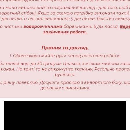
ота мала виразніший та яскравіший вигляд і для того, щоб 
воротний стібок). Якщо за схемою потрібно виконати такий 
 дві нитки, а під час вишивання у дві нитки, бекстич викону
чно чистими
водорозчинними
барвниками. Будь ласка,
Бере
закінчення роботи.
Прання та догляд.
1. Обов'язково мийте руки перед початком роботи.
бо теплій воді до 30 градусів Цельсія, з м'яким мийним зас
 канви. Не триті та не викручуйте тканину. Ретельно пропо
рушника.
ку, рівну поверхню. Досушіть праскою з виворітного боку, щ
до повного висихання.