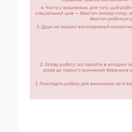
4. Часто у вишиванні, для того, щоб роб
спеціальний шов — бекстич (назад голку, з
бекстич робиться у
5. Друк на тканині виготовлений екологі
2. Готову роботу постирайте в холодній а
разів до повного зникнення барвника з
3. Розкладіть роботу для висихання на м'я