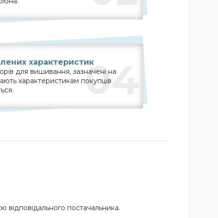
рібна.
04
влених характеристик
орів для вишивання, зазначені на
ідають характеристикам покупців
ься.
ю відповідального постачальника.