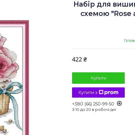
Набір для виши
схемою "Rose a
Готов
422 ₴
Купити
Купити з
+380 (66) 250-99-50
З 10 до 20 в робочі дні