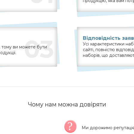
продукцію, яка вам пот
03
Відповідність зая
Усі характеристики наб
 тому ви можете бути
сайті, повністю відпов
одукції.
наборів, що доставляют
Чому нам можна довіряти
Ми дорожимо репутаціє