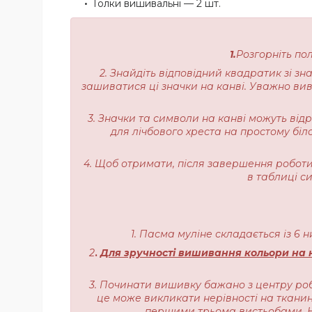
Голки вишивальні — 2 шт.
1.
Розгорніть по
2. Знайдіть відповідний квадратик зі з
зашиватися ці значки на канві. Уважно вивч
3. Значки та символи на канві можуть від
для лічбового хреста на простому біл
4. Щоб отримати, після завершення роботи,
в таблиці с
1. Пасма муліне складається із 6 
2
.
Для зручності вишивання кольори на н
3. Починати вишивку бажано з центру роб
це може викликати нерівності на тканині
першими трьома вистьобами. На