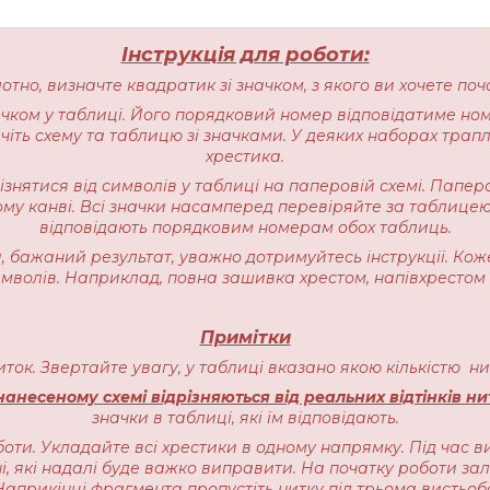
Інструкція для роботи:
лотно, визначте квадратик зі значком, з якого ви хочете п
начком у таблиці. Його порядковий номер відповідатиме но
іть схему та таблицю зі значками. У деяких наборах трапляєт
хрестика.
різнятися від символів у таблиці на паперовій схемі. Пап
ому канві. Всі значки насамперед перевіряйте за таблицею
відповідають порядковим номерам обох таблиць.
 бажаний результат, уважно дотримуйтесь інструкції. Кож
имволів. Наприклад, повна зашивка хрестом, напівхрестом 
Примітки
ниток. Звертайте увагу, у таблиці вказано якою кількістю 
анесеному схемі відрізняються від реальних відтінків ни
значки в таблиці, які їм відповідають.
оти. Укладайте всі хрестики в одному напрямку. Під час в
, які надалі буде важко виправити. На початку роботи залиш
прикінці фрагмента пропустіть нитку під трьома вистьоб