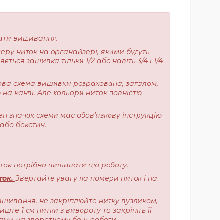
очати вишивання.
меру ниток на органайзері, якими будуть
ься зашивка тільки 1/2 або навіть 3/4 і 1/4
ерова схема вишивки розрахована, загалом,
 на канві. Але кольори ниток повністю
ен значок схеми має обов'язкову інструкцію
або бекстич.
ниток потрібно вишивати цю роботу.
ток.
Звертайте увагу на номери ниток і на
ишивання, не закріплюйте нитку вузликом,
те 1 см нитки з вивороту та закріпіть її
ами на зворотному боці роботи.