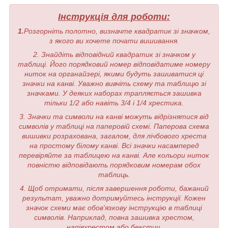
Інструкція для роботи:
1.
Розгорніть полотно, визначте квадратик зі значком,
з якого ви хочете почати вишивання.
2. Знайдіть відповідний квадратик зі значком у
таблиці. Його порядковий номер відповідатиме номеру
ниток на органайзері, якими будуть зашиватися ці
значки на канві. Уважно вивчіть схему та таблицю зі
значками. У деяких наборах трапляється зашивка
тільки 1/2 або навіть 3/4 і 1/4 хрестика.
3. Значки та символи на канві можуть відрізнятися від
символів у таблиці на паперовій схемі. Паперова схема
вишивки розрахована, загалом, для лічбового хреста
на простому білому канві. Всі значки насамперед
перевіряйте за таблицею на канві. Але кольори ниток
повністю відповідають порядковим номерам обох
таблиць.
4. Щоб отримати, після завершення роботи, бажаний
результат, уважно дотримуйтесь інструкції. Кожен
значок схеми має обов'язкову інструкцію в таблиці
символів. Наприклад, повна зашивка хрестом,
напівхрестом або бекстич.