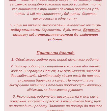
за схемою потрібно виконати такий вистібок, то під
час вишивання в три нитки бекстич робиться у дві
нитки, а під час вишивання у дві нитки, бекстич
виконується в одну нитку.
5. Друк на тканині виготовлений екологічно чистими
водорозчинними
барвниками. Будь ласка,
Бережіть
вишивку від потрапляння вологи до закінчення
роботи.
Прання та догляд.
1. Обов'язково мийте руки перед початком роботи.
2. Готову роботу постирайте в холодній або теплій
воді до 30 градусів Цельсія, з м'яким мийним засобом
без вибілювачів. Міняйте воду кілька разів до повного
зникнення барвника з канви. Не триті та не
викручуйте тканину. Ретельно прополощіть вишивку,
відіжміть за допомогою рушника.
3. Розкладіть роботу для висихання на м'яку, рівну
поверхню. Досушіть праскою з виворітного боку, щоб
не пошкодити роботу. Залиште на повітрі до повного
висихання.