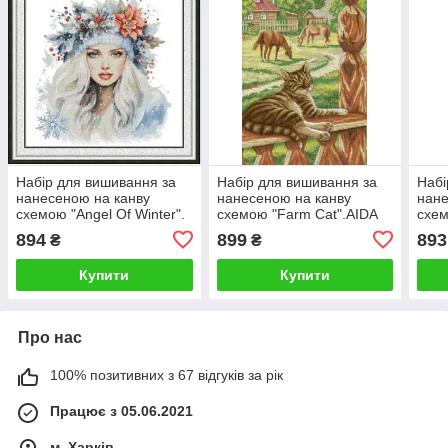
Набір для вишивання за
Набір для вишивання за
Набі
нанесеною на канву
нанесеною на канву
нане
схемою "Angel Of Winter".
схемою "Farm Cat".AIDA
схем
AIDA 14CT printed 44*44
14CT printed , 34*50 см
AIDA
894
899
893
₴
₴
см
см
Купити
Купити
Про нас
100% позитивних з 67 відгуків за рік
Працює з 05.06.2021
м. Харків