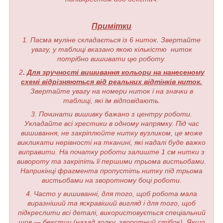
Примітки
1. Пасма муліне складається із 6 ниток. Звертайте
увагу, у таблиці вказано якою кількістю ниток
потрібно вишивати цю роботу.
2
.
Для зручності вишивання кольори на нанесеному
схемі відрізняються від реальних відтінків ниток.
Звертайте увагу на номери ниток і на значки в
таблиці, які їм відповідають.
3. Починати вишивку бажано з центру роботи.
Укладайте всі хрестики в одному напрямку. Під час
вишивання, не закріплюйте нитку вузликом, це може
викликати нерівності на тканині, які надалі буде важко
виправити. На початку роботи залиште 1 см нитки з
вивороту та закріпіть її першими трьома вистьобами.
Наприкінці фрагмента пропустіть нитку під трьома
вистьобами на зворотному боці роботи.
4. Часто у вишиванні, для того, щоб робота мала
виразніший та яскравіший вигляд і для того, щоб
підкреслити всі деталі, використовується спеціальний
шов — бекстич (назад голку, зворотний стібок). Якщо