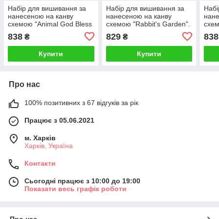
Набір для вишивання за
Набір для вишивання за
Набі
нанесеною на канву
нанесеною на канву
нане
схемою "Animal God Bless
схемою "Rabbit's Garden".
схем
Our Home". AIDA 14CT
AIDA 14CT printed 43*44
AIDA
838
829
838
₴
₴
printed 51*32 см
см
см
Купити
Купити
Про нас
100% позитивних з 67 відгуків за рік
Працює з 05.06.2021
м. Харків
Харків, Україна
Контакти
Сьогодні працює з 10:00 до 19:00
Показати весь графік роботи
Про нас