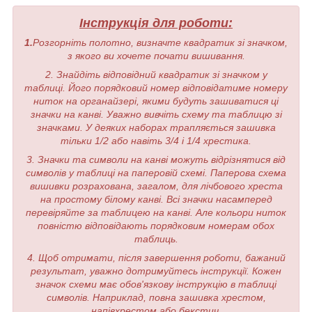
Інструкція для роботи:
1.
Розгорніть полотно, визначте квадратик зі значком,
з якого ви хочете почати вишивання.
2. Знайдіть відповідний квадратик зі значком у
таблиці. Його порядковий номер відповідатиме номеру
ниток на органайзері, якими будуть зашиватися ці
значки на канві. Уважно вивчіть схему та таблицю зі
значками. У деяких наборах трапляється зашивка
тільки 1/2 або навіть 3/4 і 1/4 хрестика.
3. Значки та символи на канві можуть відрізнятися від
символів у таблиці на паперовій схемі. Паперова схема
вишивки розрахована, загалом, для лічбового хреста
на простому білому канві. Всі значки насамперед
перевіряйте за таблицею на канві. Але кольори ниток
повністю відповідають порядковим номерам обох
таблиць.
4. Щоб отримати, після завершення роботи, бажаний
результат, уважно дотримуйтесь інструкції. Кожен
значок схеми має обов'язкову інструкцію в таблиці
символів. Наприклад, повна зашивка хрестом,
напівхрестом або бекстич.