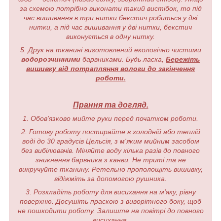
за схемою потрібно виконати такий вистібок, то під
час вишивання в три нитки бекстич робиться у дві
нитки, а під час вишивання у дві нитки, бекстич
виконується в одну нитку.
5. Друк на тканині виготовлений екологічно чистими
водорозчинними
барвниками. Будь ласка,
Бережіть
вишивку від потрапляння вологи до закінчення
роботи.
Прання та догляд.
1. Обов'язково мийте руки перед початком роботи.
2. Готову роботу постирайте в холодній або теплій
воді до 30 градусів Цельсія, з м'яким мийним засобом
без вибілювачів. Міняйте воду кілька разів до повного
зникнення барвника з канви. Не триті та не
викручуйте тканину. Ретельно прополощіть вишивку,
відіжміть за допомогою рушника.
3. Розкладіть роботу для висихання на м'яку, рівну
поверхню. Досушіть праскою з виворітного боку, щоб
не пошкодити роботу. Залиште на повітрі до повного
висихання.