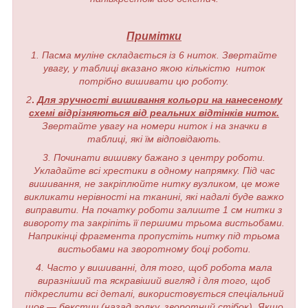
Примітки
1. Пасма муліне складається із 6 ниток. Звертайте
увагу, у таблиці вказано якою кількістю ниток
потрібно вишивати цю роботу.
2
.
Для зручності вишивання кольори на нанесеному
схемі відрізняються від реальних відтінків ниток.
Звертайте увагу на номери ниток і на значки в
таблиці, які їм відповідають.
3. Починати вишивку бажано з центру роботи.
Укладайте всі хрестики в одному напрямку. Під час
вишивання, не закріплюйте нитку вузликом, це може
викликати нерівності на тканині, які надалі буде важко
виправити. На початку роботи залиште 1 см нитки з
вивороту та закріпіть її першими трьома вистьобами.
Наприкінці фрагмента пропустіть нитку під трьома
вистьобами на зворотному боці роботи.
4. Часто у вишиванні, для того, щоб робота мала
виразніший та яскравіший вигляд і для того, щоб
підкреслити всі деталі, використовується спеціальний
шов — бекстич (назад голку, зворотний стібок). Якщо