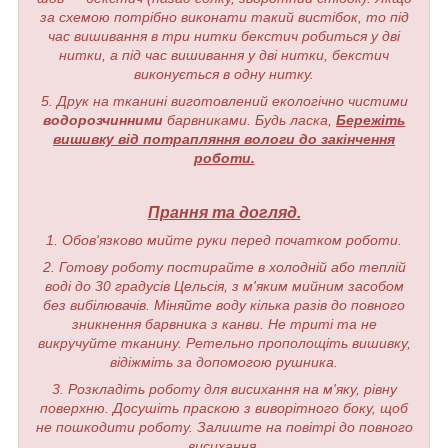
за схемою потрібно виконати такий вистібок, то під
час вишивання в три нитки бекстич робиться у дві
нитки, а під час вишивання у дві нитки, бекстич
виконується в одну нитку.
5. Друк на тканині виготовлений екологічно чистими
водорозчинними
барвниками. Будь ласка,
Бережіть
вишивку від потрапляння вологи до закінчення
роботи.
Прання та догляд.
1. Обов'язково мийте руки перед початком роботи.
2. Готову роботу постирайте в холодній або теплій
воді до 30 градусів Цельсія, з м'яким мийним засобом
без вибілювачів. Міняйте воду кілька разів до повного
зникнення барвника з канви. Не триті та не
викручуйте тканину. Ретельно прополощіть вишивку,
відіжміть за допомогою рушника.
3. Розкладіть роботу для висихання на м'яку, рівну
поверхню. Досушіть праскою з виворітного боку, щоб
не пошкодити роботу. Залиште на повітрі до повного
висихання.