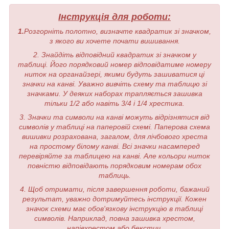
Інструкція для роботи:
1.
Розгорніть полотно, визначте квадратик зі значком,
з якого ви хочете почати вишивання.
2. Знайдіть відповідний квадратик зі значком у
таблиці. Його порядковий номер відповідатиме номеру
ниток на органайзері, якими будуть зашиватися ці
значки на канві. Уважно вивчіть схему та таблицю зі
значками. У деяких наборах трапляється зашивка
тільки 1/2 або навіть 3/4 і 1/4 хрестика.
3. Значки та символи на канві можуть відрізнятися від
символів у таблиці на паперовій схемі. Паперова схема
вишивки розрахована, загалом, для лічбового хреста
на простому білому канві. Всі значки насамперед
перевіряйте за таблицею на канві. Але кольори ниток
повністю відповідають порядковим номерам обох
таблиць.
4. Щоб отримати, після завершення роботи, бажаний
результат, уважно дотримуйтесь інструкції. Кожен
значок схеми має обов'язкову інструкцію в таблиці
символів. Наприклад, повна зашивка хрестом,
напівхрестом або бекстич.