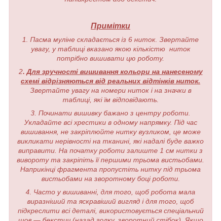
Примітки
1. Пасма муліне складається із 6 ниток. Звертайте
увагу, у таблиці вказано якою кількістю ниток
потрібно вишивати цю роботу.
2
.
Для зручності вишивання кольори на нанесеному
схемі відрізняються від реальних відтінків ниток.
Звертайте увагу на номери ниток і на значки в
таблиці, які їм відповідають.
3. Починати вишивку бажано з центру роботи.
Укладайте всі хрестики в одному напрямку. Під час
вишивання, не закріплюйте нитку вузликом, це може
викликати нерівності на тканині, які надалі буде важко
виправити. На початку роботи залиште 1 см нитки з
вивороту та закріпіть її першими трьома вистьобами.
Наприкінці фрагмента пропустіть нитку під трьома
вистьобами на зворотному боці роботи.
4. Часто у вишиванні, для того, щоб робота мала
виразніший та яскравіший вигляд і для того, щоб
підкреслити всі деталі, використовується спеціальний
шов — бекстич (назад голку, зворотний стібок). Якщо