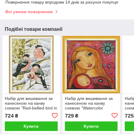
Повернення товару впродовж 14 днів за рахунок покупця
Всі умови повернення
Подібні товари компанії
Набір для вишивання за
Набір для вишивання за
Набі
нанесеною на канву
нанесеною на канву
нане
схемою "Red-bellied bird in
схемою "Watercolor
схем
the snow". AIDA 14CT
painting of mother ". AIDA
prin
724
729
725
₴
₴
printed, 28*35 см
14CT printed 36*36 см
Купити
Купити