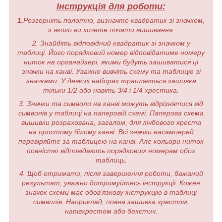
Інструкція для роботи:
1.
Розгорніть полотно, визначте квадратик зі значком,
з якого ви хочете почати вишивання.
2. Знайдіть відповідний квадратик зі значком у
таблиці. Його порядковий номер відповідатиме номеру
ниток на органайзері, якими будуть зашиватися ці
значки на канві. Уважно вивчіть схему та таблицю зі
значками. У деяких наборах трапляється зашивка
тільки 1/2 або навіть 3/4 і 1/4 хрестика.
3. Значки та символи на канві можуть відрізнятися від
символів у таблиці на паперовій схемі. Паперова схема
вишивки розрахована, загалом, для лічбового хреста
на простому білому канві. Всі значки насамперед
перевіряйте за таблицею на канві. Але кольори ниток
повністю відповідають порядковим номерам обох
таблиць.
4. Щоб отримати, після завершення роботи, бажаний
результат, уважно дотримуйтесь інструкції. Кожен
значок схеми має обов'язкову інструкцію в таблиці
символів. Наприклад, повна зашивка хрестом,
напівхрестом або бекстич.