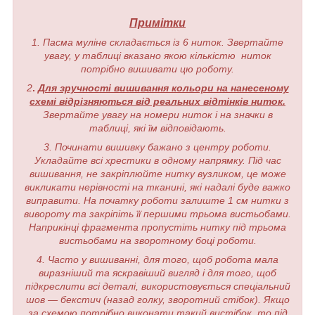
Примітки
1. Пасма муліне складається із 6 ниток. Звертайте
увагу, у таблиці вказано якою кількістю ниток
потрібно вишивати цю роботу.
2
.
Для зручності вишивання кольори на нанесеному
схемі відрізняються від реальних відтінків ниток.
Звертайте увагу на номери ниток і на значки в
таблиці, які їм відповідають.
3. Починати вишивку бажано з центру роботи.
Укладайте всі хрестики в одному напрямку. Під час
вишивання, не закріплюйте нитку вузликом, це може
викликати нерівності на тканині, які надалі буде важко
виправити. На початку роботи залиште 1 см нитки з
вивороту та закріпіть її першими трьома вистьобами.
Наприкінці фрагмента пропустіть нитку під трьома
вистьобами на зворотному боці роботи.
4. Часто у вишиванні, для того, щоб робота мала
виразніший та яскравіший вигляд і для того, щоб
підкреслити всі деталі, використовується спеціальний
шов — бекстич (назад голку, зворотний стібок). Якщо
за схемою потрібно виконати такий вистібок, то під