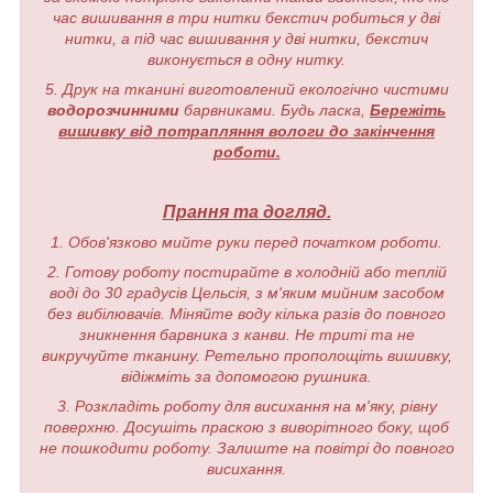
час вишивання в три нитки бекстич робиться у дві
нитки, а під час вишивання у дві нитки, бекстич
виконується в одну нитку.
5. Друк на тканині виготовлений екологічно чистими
водорозчинними
барвниками. Будь ласка,
Бережіть
вишивку від потрапляння вологи до закінчення
роботи.
Прання та догляд.
1. Обов'язково мийте руки перед початком роботи.
2. Готову роботу постирайте в холодній або теплій
воді до 30 градусів Цельсія, з м'яким мийним засобом
без вибілювачів. Міняйте воду кілька разів до повного
зникнення барвника з канви. Не триті та не
викручуйте тканину. Ретельно прополощіть вишивку,
відіжміть за допомогою рушника.
3. Розкладіть роботу для висихання на м'яку, рівну
поверхню. Досушіть праскою з виворітного боку, щоб
не пошкодити роботу. Залиште на повітрі до повного
висихання.