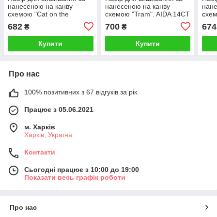
нанесеною на канву
нанесеною на канву
нане
схемою "Cat on the
схемою "Tram". AIDA 14CT
схем
flowers".AIDA 14CT printed
printed 27*35 см
walk
682
700
674
₴
₴
, 39*32 см
14CT
Купити
Купити
Про нас
100% позитивних з 67 відгуків за рік
Працює з 05.06.2021
м. Харків
Харків, Україна
Контакти
Сьогодні працює з 10:00 до 19:00
Показати весь графік роботи
Про нас