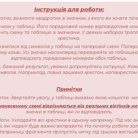
Інструкція для роботи:
лотно, визначте квадратик зі значком, з якого ви хочете п
начком у таблиці. Його порядковий номер відповідатиме но
іть схему та таблицю зі значками. У деяких наборах трапляєт
хрестика.
різнятися від символів у таблиці на паперовій схемі. Пап
ому канві. Усі значки насамперед перевіряйте за таблицею
відповідають порядковим номерам обох таблиць.
 бажаний результат, уважно дотримуйтесь інструкції. Кож
имволів. Наприклад, повна зашивка хрестом, напівхрестом 
Примітки
ниток. Звертайте увагу, у таблиці вказано якою кількістю 
анесеному схемі відрізняються від реальних відтінків ни
значки в таблиці, які їм відповідають.
оти. Укладайте всі хрестики в одному напрямку. Під час в
, які надалі буде важко виправити. На початку роботи залиш
прикінці фрагмента пропустіть нитку під трьома вистьоб