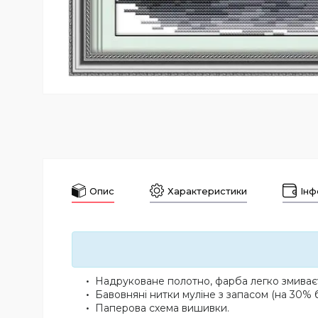
Опис
Характеристики
Інф
Надруковане полотно, фарба легко змиваєт
Бавовняні нитки муліне з запасом (на 30% б
Паперова схема вишивки.