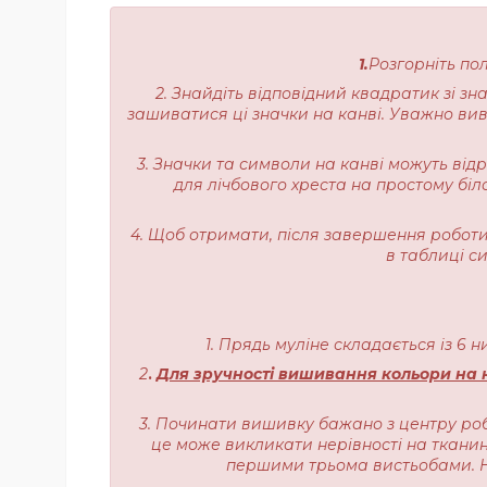
1.
Розгорніть по
2. Знайдіть відповідний квадратик зі з
зашиватися ці значки на канві. Уважно вивч
3. Значки та символи на канві можуть від
для лічбового хреста на простому біл
4. Щоб отримати, після завершення роботи,
в таблиці с
1. Прядь муліне складається із 6 
2
.
Для зручності вишивання кольори на н
3. Починати вишивку бажано з центру роб
це може викликати нерівності на тканині
першими трьома вистьобами. На