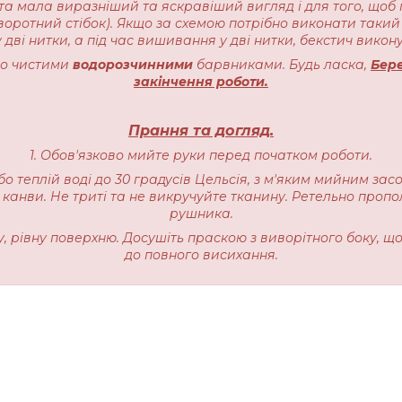
ота мала виразніший та яскравіший вигляд і для того, щоб 
воротний стібок). Якщо за схемою потрібно виконати такий 
 дві нитки, а під час вишивання у дві нитки, бекстич викону
чно чистими
водорозчинними
барвниками. Будь ласка,
Бере
закінчення роботи.
Прання та догляд.
1. Обов'язково мийте руки перед початком роботи.
бо теплій воді до 30 градусів Цельсія, з м'яким мийним зас
 канви. Не триті та не викручуйте тканину. Ретельно пропо
рушника.
ку, рівну поверхню. Досушіть праскою з виворітного боку, щ
до повного висихання.