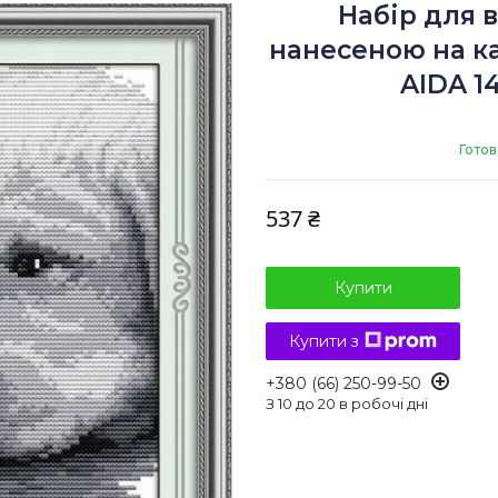
Набір для 
нанесеною на кан
AIDA 14
Готов
537 ₴
Купити
Купити з
+380 (66) 250-99-50
З 10 до 20 в робочі дні