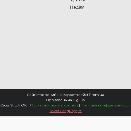
Неділя
Сайт створений на маркетплейсі
Prom.ua
Продавець на Bigl.ua
Cross Stitch OK! |
Поскаржитися на контент
|
Політика конфіденційності
Select Language
▼