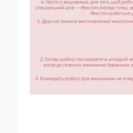
4. Часто у вишиванні, для того, щоб роб
спеціальний шов — бекстич (назад голку, з
бекстич робиться у
5. Друк на тканині виготовлений екологі
2. Готову роботу постирайте в холодній а
разів до повного зникнення барвника з
3. Розкладіть роботу для висихання на м'я