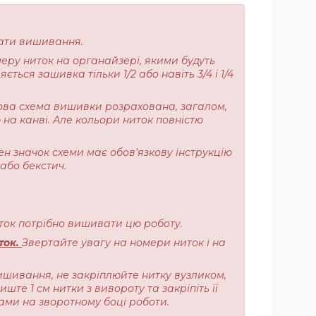
очати вишивання.
меру ниток на органайзері, якими будуть
ься зашивка тільки 1/2 або навіть 3/4 і 1/4
ерова схема вишивки розрахована, загалом,
 на канві. Але кольори ниток повністю
ен значок схеми має обов'язкову інструкцію
або бекстич.
ниток потрібно вишивати цю роботу.
ток.
Звертайте увагу на номери ниток і на
ишивання, не закріплюйте нитку вузликом,
те 1 см нитки з вивороту та закріпіть її
ами на зворотному боці роботи.