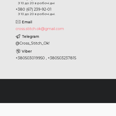
З 10 до 20 в робочі дні
+380 (67) 239-92-01
З 10 до 20 в робочі дні.
cross.stitch.ok@gmail.com
@Cross_Stitch_Ok!
+380503019950 , +380503237815