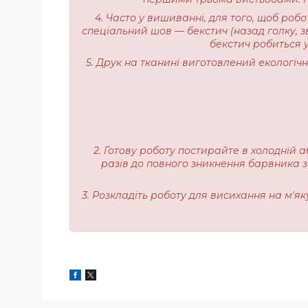
4. Часто у вишиванні, для того, щоб роб
спеціальний шов — бекстич (назад голку, з
бекстич робиться у
5. Друк на тканині виготовлений екологі
2. Готову роботу постирайте в холодній а
разів до повного зникнення барвника з
3. Розкладіть роботу для висихання на м'я