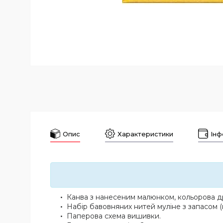
Опис
Характеристики
Інф
Канва з нанесеним малюнком, кольорова др
Набір бавовняних нитей муліне з запасом (
Паперова схема вишивки.