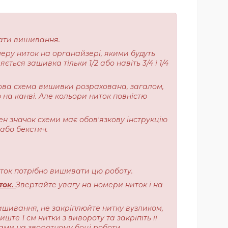
очати вишивання.
меру ниток на органайзері, якими будуть
ься зашивка тільки 1/2 або навіть 3/4 і 1/4
ерова схема вишивки розрахована, загалом,
 на канві. Але кольори ниток повністю
ен значок схеми має обов'язкову інструкцію
або бекстич.
ниток потрібно вишивати цю роботу.
ток.
Звертайте увагу на номери ниток і на
ишивання, не закріплюйте нитку вузликом,
те 1 см нитки з вивороту та закріпіть її
ами на зворотному боці роботи.