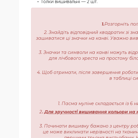
Голки вишивальні — 2 шт.
1.
Розгорніть по
2. Знайдіть відповідний квадратик зі з
зашиватися ці значки на канві. Уважно вивч
3. Значки та символи на канві можуть від
для лічбового хреста на простому біл
4. Щоб отримати, після завершення роботи,
в таблиці с
1. Пасма муліне складається із 6 
2
.
Для зручності вишивання кольори на н
3. Починати вишивку бажано з центру роб
це може викликати нерівності на тканині
першими трьома вистьобами. На