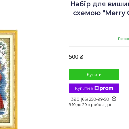
Набір для виши
схемою "Merry C
Готов
500 ₴
Купити
Купити з
+380 (66) 250-99-50
З 10 до 20 в робочі дні