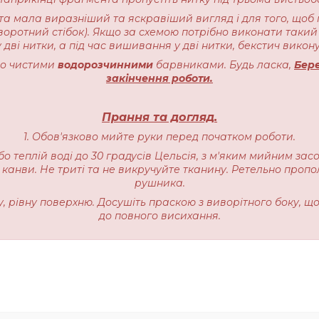
ота мала виразніший та яскравіший вигляд і для того, щоб 
воротний стібок). Якщо за схемою потрібно виконати такий 
 дві нитки, а під час вишивання у дві нитки, бекстич викону
чно чистими
водорозчинними
барвниками. Будь ласка,
Бере
закінчення роботи.
Прання та догляд.
1. Обов'язково мийте руки перед початком роботи.
бо теплій воді до 30 градусів Цельсія, з м'яким мийним зас
 канви. Не триті та не викручуйте тканину. Ретельно пропо
рушника.
ку, рівну поверхню. Досушіть праскою з виворітного боку, щ
до повного висихання.