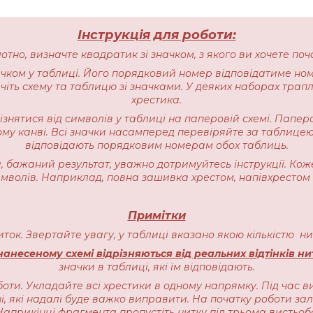
Інструкція для роботи:
лотно, визначте квадратик зі значком, з якого ви хочете п
начком у таблиці. Його порядковий номер відповідатиме но
іть схему та таблицю зі значками. У деяких наборах трапляєт
хрестика.
різнятися від символів у таблиці на паперовій схемі. Пап
ому канві. Всі значки насамперед перевіряйте за таблицею
відповідають порядковим номерам обох таблиць.
 бажаний результат, уважно дотримуйтесь інструкції. Кож
имволів. Наприклад, повна зашивка хрестом, напівхрестом 
Примітки
ниток. Звертайте увагу, у таблиці вказано якою кількістю 
анесеному схемі відрізняються від реальних відтінків ни
значки в таблиці, які їм відповідають.
оти. Укладайте всі хрестики в одному напрямку. Під час в
, які надалі буде важко виправити. На початку роботи залиш
прикінці фрагмента пропустіть нитку під трьома вистьоб