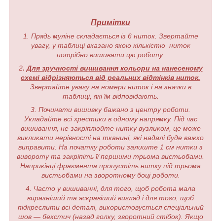
Примітки
1. Прядь муліне складається із 6 ниток. Звертайте
увагу, у таблиці вказано якою кількістю ниток
потрібно вишивати цю роботу.
2
.
Для зручності вишивання кольори на нанесеному
схемі відрізняються від реальних відтінків ниток.
Звертайте увагу на номери ниток і на значки в
таблиці, які їм відповідають.
3. Починати вишивку бажано з центру роботи.
Укладайте всі хрестики в одному напрямку. Під час
вишивання, не закріплюйте нитку вузликом, це може
викликати нерівності на тканині, які надалі буде важко
виправити. На початку роботи залиште 1 см нитки з
вивороту та закріпіть її першими трьома вистьобами.
Наприкінці фрагмента пропустіть нитку під трьома
вистьобами на зворотному боці роботи.
4. Часто у вишиванні, для того, щоб робота мала
виразніший та яскравіший вигляд і для того, щоб
підкреслити всі деталі, використовується спеціальний
шов — бекстич (назад голку, зворотний стібок). Якщо