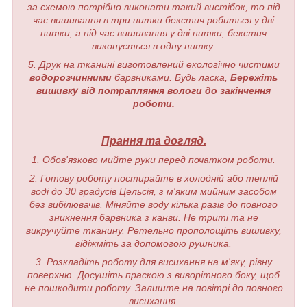
за схемою потрібно виконати такий вистібок, то під
час вишивання в три нитки бекстич робиться у дві
нитки, а під час вишивання у дві нитки, бекстич
виконується в одну нитку.
5. Друк на тканині виготовлений екологічно чистими
водорозчинними
барвниками. Будь ласка,
Бережіть
вишивку від потрапляння вологи до закінчення
роботи.
Прання та догляд.
1. Обов'язково мийте руки перед початком роботи.
2. Готову роботу постирайте в холодній або теплій
воді до 30 градусів Цельсія, з м'яким мийним засобом
без вибілювачів. Міняйте воду кілька разів до повного
зникнення барвника з канви. Не триті та не
викручуйте тканину. Ретельно прополощіть вишивку,
відіжміть за допомогою рушника.
3. Розкладіть роботу для висихання на м'яку, рівну
поверхню. Досушіть праскою з виворітного боку, щоб
не пошкодити роботу. Залиште на повітрі до повного
висихання.