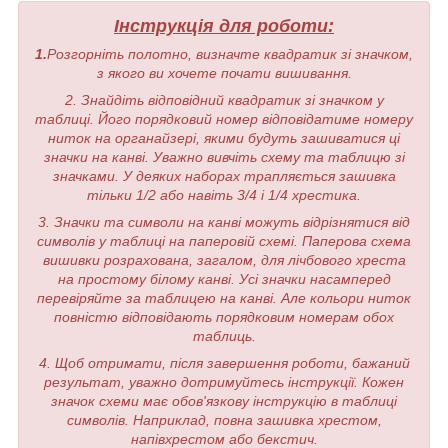
Інструкція для роботи:
1.
Розгорніть полотно, визначте квадратик зі значком,
з якого ви хочете почати вишивання.
2. Знайдіть відповідний квадратик зі значком у
таблиці. Його порядковий номер відповідатиме номеру
ниток на органайзері, якими будуть зашиватися ці
значки на канві. Уважно вивчіть схему та таблицю зі
значками. У деяких наборах трапляється зашивка
тільки 1/2 або навіть 3/4 і 1/4 хрестика.
3. Значки та символи на канві можуть відрізнятися від
символів у таблиці на паперовій схемі. Паперова схема
вишивки розрахована, загалом, для лічбового хреста
на простому білому канві. Усі значки насамперед
перевіряйте за таблицею на канві. Але кольори ниток
повністю відповідають порядковим номерам обох
таблиць.
4. Щоб отримати, після завершення роботи, бажаний
результат, уважно дотримуйтесь інструкції. Кожен
значок схеми має обов'язкову інструкцію в таблиці
символів. Наприклад, повна зашивка хрестом,
напівхрестом або бекстич.