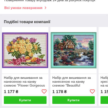
Повернення товару впродовж 14 днів за рахунок покупця
Всі умови повернення
Подібні товари компанії
Набір для вишивання за
Набір для вишивання за
Набі
нанесеною на канву
нанесеною на канву
хрес
схемою "Flower Gorgeous
схемою "Beautiful
на к
Vase". AIDA 14CT printed ,
homeland". AIDA 14CT
flow
1 177
1 178
1 1
₴
₴
53*42 см
printed, 54*44 см
prin
Купити
Купити