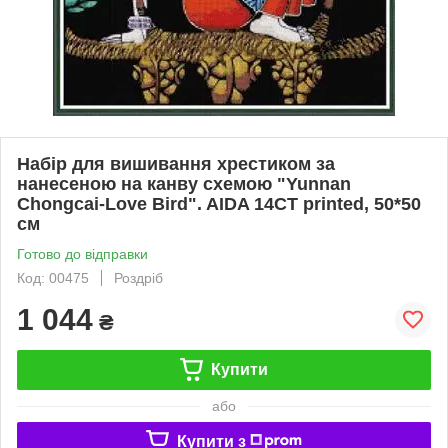
Набір для вишивання хрестиком за
нанесеною на канву схемою "Yunnan
Chongcai-Love Bird". AIDA 14CT printed, 50*50
см
Готово до відправки
Код: 00475
Роздріб
1 044
₴
Купити
або
Купити з