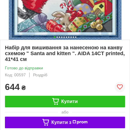
Набір для вишивання за нанесеною на канву
схемою " Santa and kitten ". AIDA 14CT printed,
41*41 см
Готово до відправки
Код: 00597
Роздріб
644
₴
Купити
або
Купити з