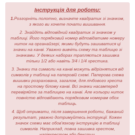
Інструкція для роботи:
1.
Розгорніть полотно, визначте квадратик зі значком,
з якого ви хочете почати вишивання.
2. Знайдіть відповідний квадратик зі значком у
таблиці. Його порядковий номер відповідатиме номеру
ниток на органайзері, якими будуть зашиватися ці
значки на канві. Уважно вивчіть схему та таблицю зі
значками. У деяких наборах трапляється зашивка
тільки 1/2 або навіть 3/4 і 1/4 хрестика.
3. Значки та символи на канві можуть відрізнятися від
символів у таблиці на паперовій схемі. Паперова схема
вишивки розрахована, загалом, для лічбового хреста
на простому білому канві. Всі значки насамперед
перевіряйте за таблицею на канві. Але кольори ниток
повністю відповідають порядковим номерам обох
таблиць.
4. Щоб отримати, після завершення роботи, бажаний
результат, уважно дотримуйтесь інструкції. Кожен
значок схеми має обов'язкову інструкцію в таблиці
символів. Наприклад, повна зашивка хрестом,
напівхрестом або бекстич.