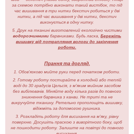
за схемою потрібно виконати такий вистібок, то під
час вишивання в три нитки бекстич робиться у дві
нитки, а під час вишивання у дві нитки, бекстич
виконується в одну нитку.
5. Друк на тканині виготовлений екологічно чистими
водорозчинними
барвниками. Будь ласка,
Бережіть
вишивку від потрапляння вологи до закінчення
роботи.
Прання та догляд.
1. Обов'язково мийте руки перед початком роботи.
2. Готову роботу постирайте в холодній або теплій
воді до 30 градусів Цельсія, з м'яким мийним засобом
без вибілювачів. Міняйте воду кілька разів до повного
зникнення барвника з канви. Не триті та не
викручуйте тканину. Ретельно прополощіть вишивку,
відіжміть за допомогою рушника.
3. Розкладіть роботу для висихання на м'яку, рівну
поверхню. Досушіть праскою з виворітного боку, щоб
не пошкодити роботу. Залиште на повітрі до повного
висихання.