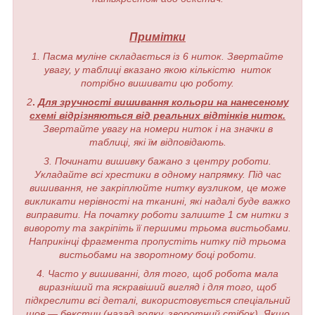
Примітки
1. Пасма муліне складається із 6 ниток. Звертайте
увагу, у таблиці вказано якою кількістю ниток
потрібно вишивати цю роботу.
2
.
Для зручності вишивання кольори на нанесеному
схемі відрізняються від реальних відтінків ниток.
Звертайте увагу на номери ниток і на значки в
таблиці, які їм відповідають.
3. Починати вишивку бажано з центру роботи.
Укладайте всі хрестики в одному напрямку. Під час
вишивання, не закріплюйте нитку вузликом, це може
викликати нерівності на тканині, які надалі буде важко
виправити. На початку роботи залиште 1 см нитки з
вивороту та закріпіть її першими трьома вистьобами.
Наприкінці фрагмента пропустіть нитку під трьома
вистьобами на зворотному боці роботи.
4. Часто у вишиванні, для того, щоб робота мала
виразніший та яскравіший вигляд і для того, щоб
підкреслити всі деталі, використовується спеціальний
шов — бекстич (назад голку, зворотний стібок). Якщо