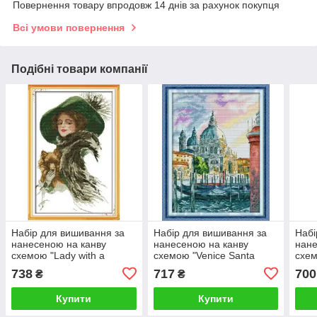
Повернення товару впродовж 14 днів за рахунок покупця
Всі умови повернення
Подібні товари компанії
Набір для вишивання за
Набір для вишивання за
Набі
нанесеною на канву
нанесеною на канву
нане
схемою "Lady with a
схемою "Venice Santa
схем
pet".AIDA 14CT printed ,
Maria Salute". AIDA 14CT
AIDA
738
717
700
₴
₴
28*41 см
printed , 30*40 см
см
Купити
Купити