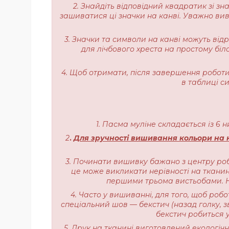
2. Знайдіть відповідний квадратик зі з
зашиватися ці значки на канві. Уважно вивч
3. Значки та символи на канві можуть від
для лічбового хреста на простому біл
4. Щоб отримати, після завершення роботи,
в таблиці с
1. Пасма муліне складається із 6 
2
.
Для зручності вишивання кольори на н
3. Починати вишивку бажано з центру роб
це може викликати нерівності на тканині
першими трьома вистьобами. На
4. Часто у вишиванні, для того, щоб роб
спеціальний шов — бекстич (назад голку, з
бекстич робиться у
5. Друк на тканині виготовлений екологі