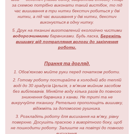
за схемою потрібно виконати такий вистібок, то під
час вишивання в три нитки бекстич робиться у дві
нитки, а під час вишивання у дві нитки, бекстич
виконується в одну нитку.
5. Друк на тканині виготовлений екологічно чистими
водорозчинними
барвниками. Будь ласка,
Бережіть
вишивку від потрапляння вологи до закінчення
роботи.
Прання та догляд.
1. Обов'язково мийте руки перед початком роботи.
2. Готову роботу постирайте в холодній або теплій
воді до 30 градусів Цельсія, з м'яким мийним засобом
без вибілювачів. Міняйте воду кілька разів до повного
зникнення барвника з канви. Не триті та не
викручуйте тканину. Ретельно прополощіть вишивку,
відіжміть за допомогою рушника.
3. Розкладіть роботу для висихання на м'яку, рівну
поверхню. Досушіть праскою з виворітного боку, щоб
не пошкодити роботу. Залиште на повітрі до повного
висихання.