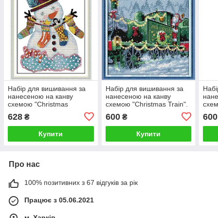
Набір для вишивання за
Набір для вишивання за
Набі
нанесеною на канву
нанесеною на канву
нане
схемою "Christmas
схемою "Christmas Train".
схем
snowman (3)".AIDA 14CT
AIDA 14CT printed, 32*32
Hous
628
600
600
₴
₴
printed, 35*40см
см
36*2
Купити
Купити
Про нас
100% позитивних з 67 відгуків за рік
Працює з 05.06.2021
м. Харків