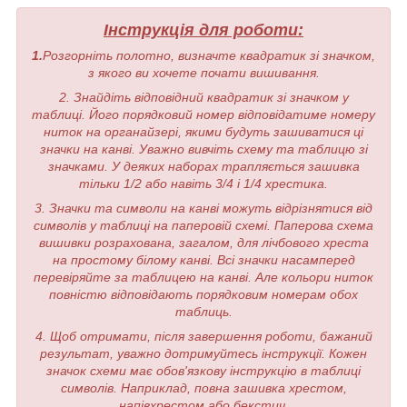
Інструкція для роботи:
1.
Розгорніть полотно, визначте квадратик зі значком,
з якого ви хочете почати вишивання.
2. Знайдіть відповідний квадратик зі значком у
таблиці. Його порядковий номер відповідатиме номеру
ниток на органайзері, якими будуть зашиватися ці
значки на канві. Уважно вивчіть схему та таблицю зі
значками. У деяких наборах трапляється зашивка
тільки 1/2 або навіть 3/4 і 1/4 хрестика.
3. Значки та символи на канві можуть відрізнятися від
символів у таблиці на паперовій схемі. Паперова схема
вишивки розрахована, загалом, для лічбового хреста
на простому білому канві. Всі значки насамперед
перевіряйте за таблицею на канві. Але кольори ниток
повністю відповідають порядковим номерам обох
таблиць.
4. Щоб отримати, після завершення роботи, бажаний
результат, уважно дотримуйтесь інструкції. Кожен
значок схеми має обов'язкову інструкцію в таблиці
символів. Наприклад, повна зашивка хрестом,
напівхрестом або бекстич.