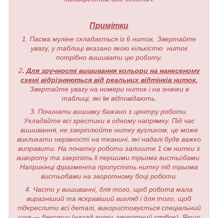
Примітки
1. Пасма муліне складається із 6 ниток. Звертайте
увагу, у таблиці вказано якою кількістю ниток
потрібно вишивати цю роботу.
2
.
Для зручності вишивання кольори на нанесеному
схемі відрізняються від реальних відтінків ниток.
Звертайте увагу на номери ниток і на значки в
таблиці, які їм відповідають.
3. Починати вишивку бажано з центру роботи.
Укладайте всі хрестики в одному напрямку. Під час
вишивання, не закріплюйте нитку вузликом, це може
викликати нерівності на тканині, які надалі буде важко
виправити. На початку роботи залиште 1 см нитки з
вивороту та закріпіть її першими трьома вистьобами.
Наприкінці фрагмента пропустіть нитку під трьома
вистьобами на зворотному боці роботи.
4. Часто у вишиванні, для того, щоб робота мала
виразніший та яскравіший вигляд і для того, щоб
підкреслити всі деталі, використовується спеціальний
шов — бекстич (назад голку, зворотний стібок). Якщо