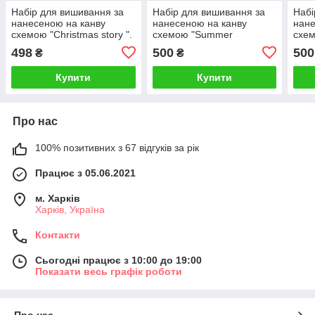
Набір для вишивання за
Набір для вишивання за
Набі
нанесеною на канву
нанесеною на канву
нане
схемою "Christmas story ".
схемою "Summer
схем
AIDA 14CT printed, 21*30
girl".AIDA 14CT printed ,
14CT
498
500
500
₴
₴
см
22*34 см
Купити
Купити
Про нас
100% позитивних з 67 відгуків за рік
Працює з 05.06.2021
м. Харків
Харків, Україна
Контакти
Сьогодні працює з 10:00 до 19:00
Показати весь графік роботи
Про нас