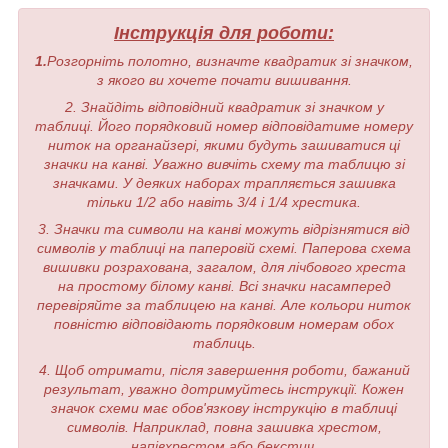
Інструкція для роботи:
1.
Розгорніть полотно, визначте квадратик зі значком,
з якого ви хочете почати вишивання.
2. Знайдіть відповідний квадратик зі значком у
таблиці. Його порядковий номер відповідатиме номеру
ниток на органайзері, якими будуть зашиватися ці
значки на канві. Уважно вивчіть схему та таблицю зі
значками. У деяких наборах трапляється зашивка
тільки 1/2 або навіть 3/4 і 1/4 хрестика.
3. Значки та символи на канві можуть відрізнятися від
символів у таблиці на паперовій схемі. Паперова схема
вишивки розрахована, загалом, для лічбового хреста
на простому білому канві. Всі значки насамперед
перевіряйте за таблицею на канві. Але кольори ниток
повністю відповідають порядковим номерам обох
таблиць.
4. Щоб отримати, після завершення роботи, бажаний
результат, уважно дотримуйтесь інструкції. Кожен
значок схеми має обов'язкову інструкцію в таблиці
символів. Наприклад, повна зашивка хрестом,
напівхрестом або бекстич.