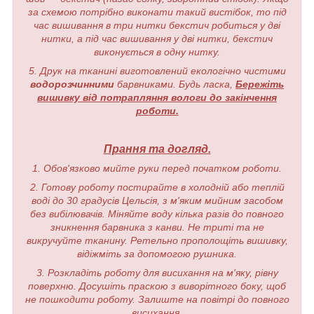
за схемою потрібно виконати такий вистібок, то під
час вишивання в три нитки бекстич робиться у дві
нитки, а під час вишивання у дві нитки, бекстич
виконується в одну нитку.
5. Друк на тканині виготовлений екологічно чистими
водорозчинними
барвниками. Будь ласка,
Бережіть
вишивку від потрапляння вологи до закінчення
роботи.
Прання та догляд.
1. Обов'язково мийте руки перед початком роботи.
2. Готову роботу постирайте в холодній або теплій
воді до 30 градусів Цельсія, з м'яким мийним засобом
без вибілювачів. Міняйте воду кілька разів до повного
зникнення барвника з канви. Не триті та не
викручуйте тканину. Ретельно прополощіть вишивку,
відіжміть за допомогою рушника.
3. Розкладіть роботу для висихання на м'яку, рівну
поверхню. Досушіть праскою з виворітного боку, щоб
не пошкодити роботу. Залиште на повітрі до повного
висихання.