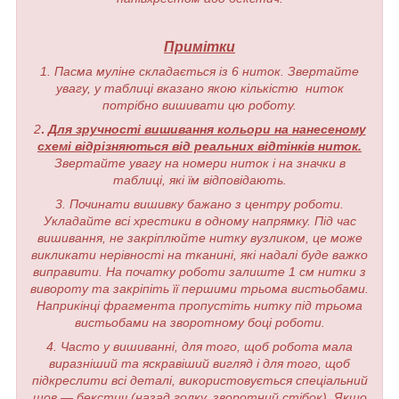
Примітки
1. Пасма муліне складається із 6 ниток. Звертайте
увагу, у таблиці вказано якою кількістю ниток
потрібно вишивати цю роботу.
2
.
Для зручності вишивання кольори на нанесеному
схемі відрізняються від реальних відтінків ниток.
Звертайте увагу на номери ниток і на значки в
таблиці, які їм відповідають.
3. Починати вишивку бажано з центру роботи.
Укладайте всі хрестики в одному напрямку. Під час
вишивання, не закріплюйте нитку вузликом, це може
викликати нерівності на тканині, які надалі буде важко
виправити. На початку роботи залиште 1 см нитки з
вивороту та закріпіть її першими трьома вистьобами.
Наприкінці фрагмента пропустіть нитку під трьома
вистьобами на зворотному боці роботи.
4. Часто у вишиванні, для того, щоб робота мала
виразніший та яскравіший вигляд і для того, щоб
підкреслити всі деталі, використовується спеціальний
шов — бекстич (назад голку, зворотний стібок). Якщо