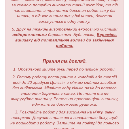
за схемою потрібно виконати такий вистібок, то під
час вишивання в три нитки бекстич робиться у дві
нитки, а під час вишивання у дві нитки, бекстич
виконується в одну нитку.
5. Друк на тканині виготовлений екологічно чистими
водорозчинними
барвниками. Будь ласка,
Бережіть
вишивку від потрапляння вологи до закінчення
роботи.
Прання та догляд.
1. Обов'язково мийте руки перед початком роботи.
2. Готову роботу постирайте в холодній або теплій
воді до 30 градусів Цельсія, з м'яким мийним засобом
без вибілювачів. Міняйте воду кілька разів до повного
зникнення барвника з канви. Не триті та не
викручуйте тканину. Ретельно прополощіть вишивку,
відіжміть за допомогою рушника.
3. Розкладіть роботу для висихання на м'яку, рівну
поверхню. Досушіть праскою з виворітного боку, щоб
не пошкодити роботу. Залиште на повітрі до повного
висихання.