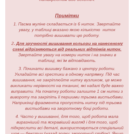
Примітки
1. Пасма муліне складається із 6 ниток. Звертайте
увагу, у таблиці вказано якою кількістю ниток
потрібно вишивати цю роботу.
2
.
Для зручності вишивання кольори на нанесеному
схемі відрізняються від реальних відтінків ниток.
Звертайте увагу на номери ниток і на значки в
таблиці, які їм відповідають.
3. Починати вишивку бажано з центру роботи.
Укладайте всі хрестики в одному напрямку. Під час
вишивання, не закріплюйте нитку вузликом, це може
викликати нерівності на тканині, які надалі буде важко
виправити. На початку роботи залиште 1 см нитки з
вивороту та закріпіть її першими трьома вистьобами.
Наприкінці фрагмента пропустіть нитку під трьома
вистьобами на зворотному боці роботи.
4. Часто у вишиванні, для того, щоб робота мала
виразніший та яскравіший вигляд і для того, щоб
підкреслити всі деталі, використовується спеціальний
шов — бекстич (назад голку, зворотний стібок). Якщо