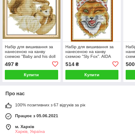
Набір для вишивання за
Набір для вишивання за
Набі
нанесеною на канву
нанесеною на канву
нане
схемою "Baby and his doll
схемою "Sly Fox". AIDA
схем
- 2". AIDA 14CT printed,
14CT printed, 19*28 см
14CT
497
514
500
₴
₴
28*26 см
Купити
Купити
Про нас
100% позитивних з 67 відгуків за рік
Працює з 05.06.2021
м. Харків
Харків, Україна