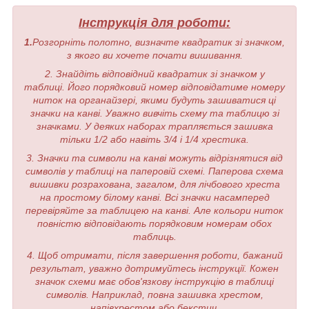
Інструкція для роботи:
1.
Розгорніть полотно, визначте квадратик зі значком,
з якого ви хочете почати вишивання.
2. Знайдіть відповідний квадратик зі значком у
таблиці. Його порядковий номер відповідатиме номеру
ниток на органайзері, якими будуть зашиватися ці
значки на канві. Уважно вивчіть схему та таблицю зі
значками. У деяких наборах трапляється зашивка
тільки 1/2 або навіть 3/4 і 1/4 хрестика.
3. Значки та символи на канві можуть відрізнятися від
символів у таблиці на паперовій схемі. Паперова схема
вишивки розрахована, загалом, для лічбового хреста
на простому білому канві. Всі значки насамперед
перевіряйте за таблицею на канві. Але кольори ниток
повністю відповідають порядковим номерам обох
таблиць.
4. Щоб отримати, після завершення роботи, бажаний
результат, уважно дотримуйтесь інструкції. Кожен
значок схеми має обов'язкову інструкцію в таблиці
символів. Наприклад, повна зашивка хрестом,
напівхрестом або бекстич.