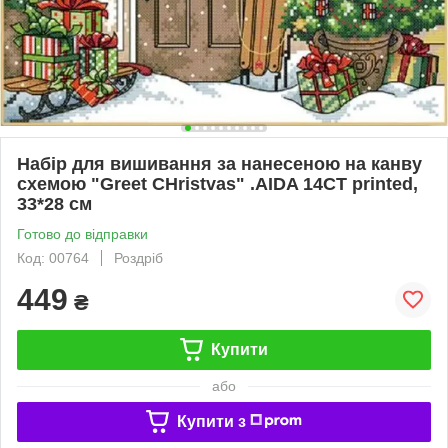
Набір для вишивання за нанесеною на канву
схемою "Greet CHristvas" .AIDA 14CT printed,
33*28 см
Готово до відправки
Код: 00764
Роздріб
449
₴
Купити
або
Купити з