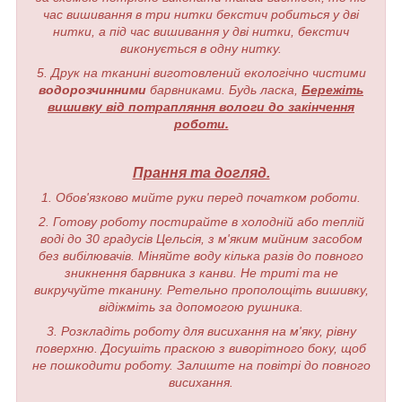
час вишивання в три нитки бекстич робиться у дві
нитки, а під час вишивання у дві нитки, бекстич
виконується в одну нитку.
5. Друк на тканині виготовлений екологічно чистими
водорозчинними
барвниками. Будь ласка,
Бережіть
вишивку від потрапляння вологи до закінчення
роботи.
Прання та догляд.
1. Обов'язково мийте руки перед початком роботи.
2. Готову роботу постирайте в холодній або теплій
воді до 30 градусів Цельсія, з м'яким мийним засобом
без вибілювачів. Міняйте воду кілька разів до повного
зникнення барвника з канви. Не триті та не
викручуйте тканину. Ретельно прополощіть вишивку,
відіжміть за допомогою рушника.
3. Розкладіть роботу для висихання на м'яку, рівну
поверхню. Досушіть праскою з виворітного боку, щоб
не пошкодити роботу. Залиште на повітрі до повного
висихання.