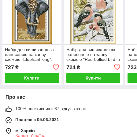
Набір для вишивання за
Набір для вишивання за
Набі
нанесеною на канву
нанесеною на канву
нане
схемою "Elephant king".
схемою "Red-bellied bird in
схем
AIDA 14CT printed 31*43
the snow". AIDA 14CT
AIDA
727
724
723
₴
₴
см
printed, 28*35 см
см
Купити
Купити
Про нас
100% позитивних з 67 відгуків за рік
Працює з 05.06.2021
м. Харків
Харків, Україна