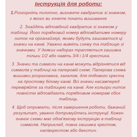
Інструкція для роботи:
1.
Розгорніть полотно, визначте квадратик зі значком,
з якого ви хочете почати вишивання.
2. Знайдіть відповідний квадратик зі значком у
таблиці. Його порядковий номер відповідатиме номеру
ниток на органайзері, якими будуть зашиватися ці
значки на канві. Уважно вивчіть схему та таблицю зі
значками. У деяких наборах трапляється зашивка
тільки 1/2 або навіть 3/4 і 1/4 хрестика.
3. Значки та символи на канві можуть відрізнятися від
символів у таблиці на паперовій схемі. Паперова схема
вишивки розрахована, загалом, для лічбового хреста
на простому білому канві. Всі значки насамперед
перевіряйте за таблицею на канві. Але кольори ниток
повністю відповідають порядковим номерам обох
таблиць.
4. Щоб отримати, після завершення роботи, бажаний
результат, уважно дотримуйтесь інструкції. Кожен
значок схеми має обов'язкову інструкцію в таблиці
символів. Наприклад, повна зашивка хрестом,
напівхрестом або бекстич.