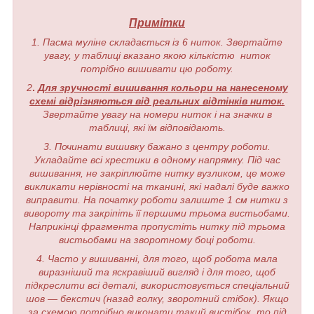
Примітки
1. Пасма муліне складається із 6 ниток. Звертайте
увагу, у таблиці вказано якою кількістю ниток
потрібно вишивати цю роботу.
2
.
Для зручності вишивання кольори на нанесеному
схемі відрізняються від реальних відтінків ниток.
Звертайте увагу на номери ниток і на значки в
таблиці, які їм відповідають.
3. Починати вишивку бажано з центру роботи.
Укладайте всі хрестики в одному напрямку. Під час
вишивання, не закріплюйте нитку вузликом, це може
викликати нерівності на тканині, які надалі буде важко
виправити. На початку роботи залиште 1 см нитки з
вивороту та закріпіть її першими трьома вистьобами.
Наприкінці фрагмента пропустіть нитку під трьома
вистьобами на зворотному боці роботи.
4. Часто у вишиванні, для того, щоб робота мала
виразніший та яскравіший вигляд і для того, щоб
підкреслити всі деталі, використовується спеціальний
шов — бекстич (назад голку, зворотний стібок). Якщо
за схемою потрібно виконати такий вистібок, то під