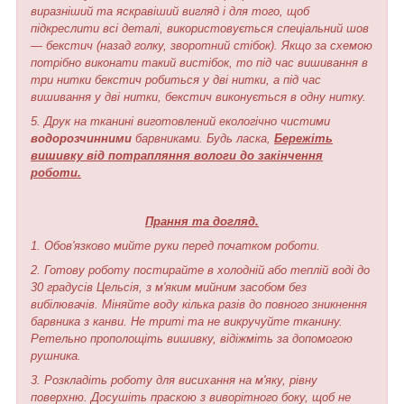
виразніший та яскравіший вигляд і для того, щоб
підкреслити всі деталі, використовується спеціальний шов
— бекстич (назад голку, зворотний стібок). Якщо за схемою
потрібно виконати такий вистібок, то під час вишивання в
три нитки бекстич робиться у дві нитки, а під час
вишивання у дві нитки, бекстич виконується в одну нитку.
5. Друк на тканині виготовлений екологічно чистими
водорозчинними
барвниками. Будь ласка,
Бережіть
вишивку від потрапляння вологи до закінчення
роботи.
Прання та догляд.
1. Обов'язково мийте руки перед початком роботи.
2. Готову роботу постирайте в холодній або теплій воді до
30 градусів Цельсія, з м'яким мийним засобом без
вибілювачів. Міняйте воду кілька разів до повного зникнення
барвника з канви. Не триті та не викручуйте тканину.
Ретельно прополощіть вишивку, відіжміть за допомогою
рушника.
3. Розкладіть роботу для висихання на м'яку, рівну
поверхню. Досушіть праскою з виворітного боку, щоб не