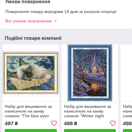
Умови повернення
Повернення товару впродовж 14 днів за рахунок покупця
Всі умови повернення
Подібні товари компанії
Набір для вишивання за
Набір для вишивання за
Набі
нанесеною на канву
нанесеною на канву
нане
схемою "The blue eyes
схемою "Winter night
схем
cat" . AIDA 14CT printed,
scenes (2)".AIDA 14CT
AIDA
497
498
498
₴
₴
30*21 см
printed,21*30см
см