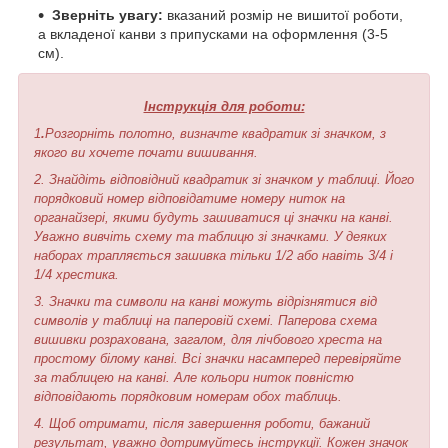
Зверніть увагу:
вказаний розмір не вишитої роботи,
а вкладеної канви з припусками на оформлення (3-5
см).
Інструкція для роботи:
1
.
Розгорніть полотно, визначте квадратик зі значком, з
якого ви хочете почати вишивання.
2. Знайдіть відповідний квадратик зі значком у таблиці. Його
порядковий номер відповідатиме номеру ниток на
органайзері, якими будуть зашиватися ці значки на канві.
Уважно вивчіть схему та таблицю зі значками. У деяких
наборах трапляється зашивка тільки 1/2 або навіть 3/4 і
1/4 хрестика.
3. Значки та символи на канві можуть відрізнятися від
символів у таблиці на паперовій схемі. Паперова схема
вишивки розрахована, загалом, для лічбового хреста на
простому білому канві. Всі значки насамперед перевіряйте
за таблицею на канві. Але кольори ниток повністю
відповідають порядковим номерам обох таблиць.
4. Щоб отримати, після завершення роботи, бажаний
результат, уважно дотримуйтесь інструкції. Кожен значок