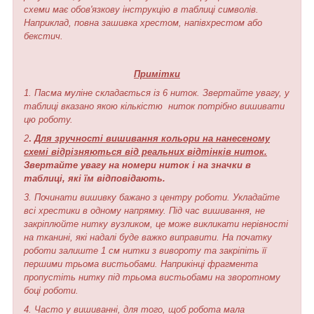
схеми має обов'язкову інструкцію в таблиці символів.
Наприклад, повна зашивка хрестом, напівхрестом або
бекстич.
Примітки
1. Пасма муліне складається із 6 ниток. Звертайте увагу, у
таблиці вказано якою кількістю ниток потрібно вишивати
цю роботу.
2
.
Для зручності вишивання кольори на нанесеному
схемі відрізняються від реальних відтінків ниток.
Звертайте увагу на номери ниток і на значки в
таблиці, які їм відповідають.
3. Починати вишивку бажано з центру роботи. Укладайте
всі хрестики в одному напрямку. Під час вишивання, не
закріплюйте нитку вузликом, це може викликати нерівності
на тканині, які надалі буде важко виправити. На початку
роботи залиште 1 см нитки з вивороту та закріпіть її
першими трьома вистьобами. Наприкінці фрагмента
пропустіть нитку під трьома вистьобами на зворотному
боці роботи.
4. Часто у вишиванні, для того, щоб робота мала