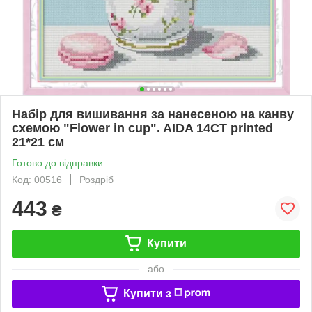
Набір для вишивання за нанесеною на канву
схемою "Flower in cup". AIDA 14CT printed
21*21 см
Готово до відправки
Код: 00516
Роздріб
443
₴
Купити
або
Купити з