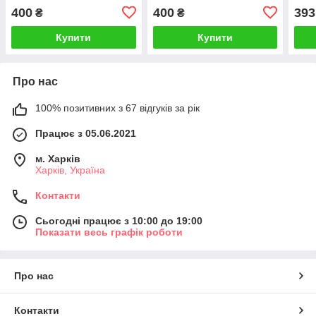
red hat". AIDA 14CT printed
lighthouse".AIDA 14CT
14CT
400
400
393
₴
₴
22*30 см
printed,22*16см
Купити
Купити
Про нас
100% позитивних з 67 відгуків за рік
Працює з 05.06.2021
м. Харків
Харків, Україна
Контакти
Сьогодні працює з 10:00 до 19:00
Показати весь графік роботи
Про нас
Контакти