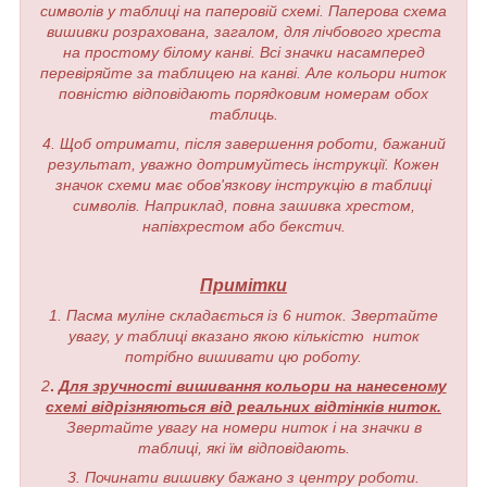
символів у таблиці на паперовій схемі. Паперова схема
вишивки розрахована, загалом, для лічбового хреста
на простому білому канві. Всі значки насамперед
перевіряйте за таблицею на канві. Але кольори ниток
повністю відповідають порядковим номерам обох
таблиць.
4. Щоб отримати, після завершення роботи, бажаний
результат, уважно дотримуйтесь інструкції. Кожен
значок схеми має обов'язкову інструкцію в таблиці
символів. Наприклад, повна зашивка хрестом,
напівхрестом або бекстич.
Примітки
1. Пасма муліне складається із 6 ниток. Звертайте
увагу, у таблиці вказано якою кількістю ниток
потрібно вишивати цю роботу.
2
.
Для зручності вишивання кольори на нанесеному
схемі відрізняються від реальних відтінків ниток.
Звертайте увагу на номери ниток і на значки в
таблиці, які їм відповідають.
3. Починати вишивку бажано з центру роботи.