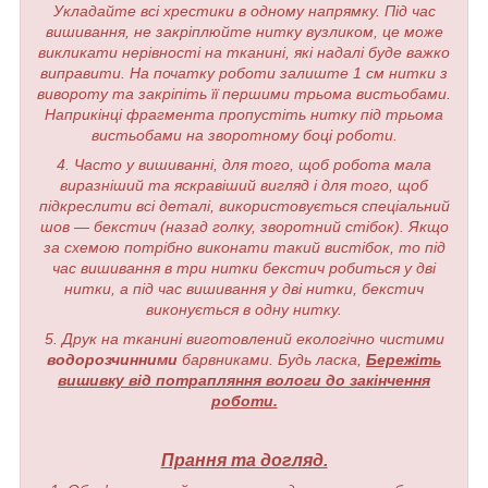
Укладайте всі хрестики в одному напрямку. Під час
вишивання, не закріплюйте нитку вузликом, це може
викликати нерівності на тканині, які надалі буде важко
виправити. На початку роботи залиште 1 см нитки з
вивороту та закріпіть її першими трьома вистьобами.
Наприкінці фрагмента пропустіть нитку під трьома
вистьобами на зворотному боці роботи.
4. Часто у вишиванні, для того, щоб робота мала
виразніший та яскравіший вигляд і для того, щоб
підкреслити всі деталі, використовується спеціальний
шов — бекстич (назад голку, зворотний стібок). Якщо
за схемою потрібно виконати такий вистібок, то під
час вишивання в три нитки бекстич робиться у дві
нитки, а під час вишивання у дві нитки, бекстич
виконується в одну нитку.
5. Друк на тканині виготовлений екологічно чистими
водорозчинними
барвниками. Будь ласка,
Бережіть
вишивку від потрапляння вологи до закінчення
роботи.
Прання та догляд.