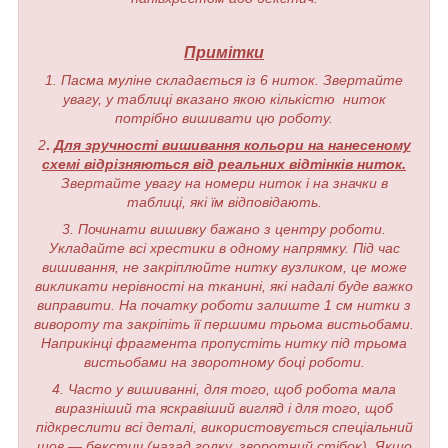
Примітки
1. Пасма муліне складається із 6 ниток. Звертайте
увагу, у таблиці вказано якою кількістю ниток
потрібно вишивати цю роботу.
2
.
Для зручності вишивання кольори на нанесеному
схемі відрізняються від реальних відтінків ниток.
Звертайте увагу на номери ниток і на значки в
таблиці, які їм відповідають.
3. Починати вишивку бажано з центру роботи.
Укладайте всі хрестики в одному напрямку. Під час
вишивання, не закріплюйте нитку вузликом, це може
викликати нерівності на тканині, які надалі буде важко
виправити. На початку роботи залиште 1 см нитки з
вивороту та закріпіть її першими трьома вистьобами.
Наприкінці фрагмента пропустіть нитку під трьома
вистьобами на зворотному боці роботи.
4. Часто у вишиванні, для того, щоб робота мала
виразніший та яскравіший вигляд і для того, щоб
підкреслити всі деталі, використовується спеціальний
шов — бекстич (назад голку, зворотний стібок). Якщо