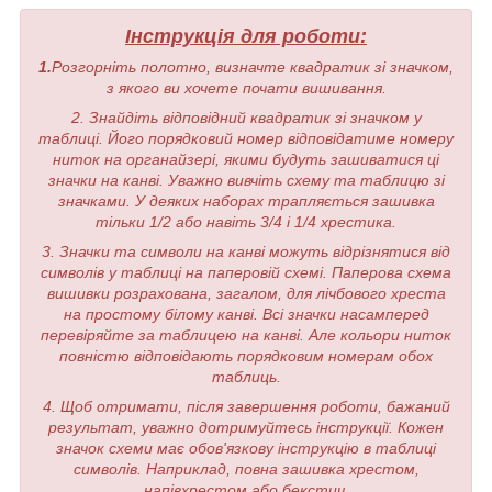
Інструкція для роботи:
1.
Розгорніть полотно, визначте квадратик зі значком,
з якого ви хочете почати вишивання.
2. Знайдіть відповідний квадратик зі значком у
таблиці. Його порядковий номер відповідатиме номеру
ниток на органайзері, якими будуть зашиватися ці
значки на канві. Уважно вивчіть схему та таблицю зі
значками. У деяких наборах трапляється зашивка
тільки 1/2 або навіть 3/4 і 1/4 хрестика.
3. Значки та символи на канві можуть відрізнятися від
символів у таблиці на паперовій схемі. Паперова схема
вишивки розрахована, загалом, для лічбового хреста
на простому білому канві. Всі значки насамперед
перевіряйте за таблицею на канві. Але кольори ниток
повністю відповідають порядковим номерам обох
таблиць.
4. Щоб отримати, після завершення роботи, бажаний
результат, уважно дотримуйтесь інструкції. Кожен
значок схеми має обов'язкову інструкцію в таблиці
символів. Наприклад, повна зашивка хрестом,
напівхрестом або бекстич.