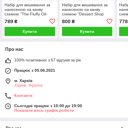
Набір для вишивання за
Набір для вишивання за
Набі
нанесеною на канву
нанесеною на канву
нане
схемою "The Fluffy Oil-
схемою "Dessert Shop
схем
painted Cat ".AIDA 14CT
Cake". AIDA 14CT printed
AIDA
789
800
778
₴
₴
printed , 35*43 см
40*32 см
см
Купити
Купити
Про нас
100% позитивних з 67 відгуків за рік
Працює з 05.06.2021
м. Харків
Харків, Україна
Контакти
Сьогодні працює з 10:00 до 19:00
Показати весь графік роботи
Про нас