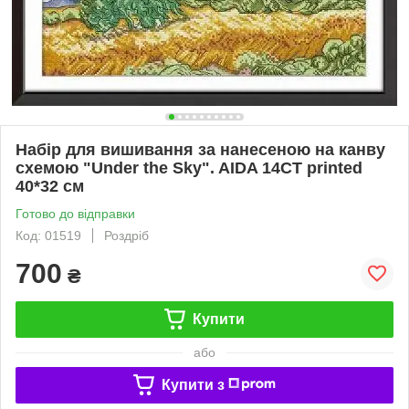
Набір для вишивання за нанесеною на канву
схемою "Under the Sky". AIDA 14CT printed
40*32 см
Готово до відправки
Код: 01519
Роздріб
700
₴
Купити
або
Купити з