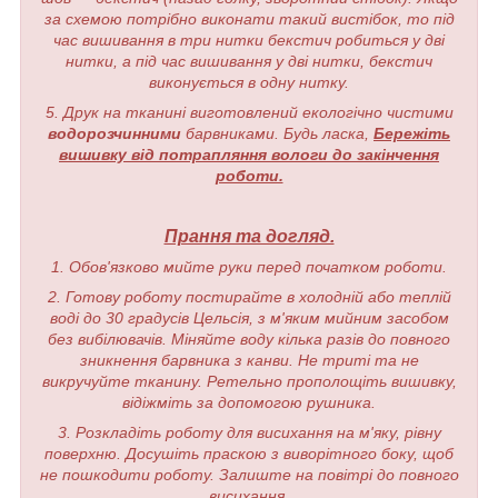
за схемою потрібно виконати такий вистібок, то під
час вишивання в три нитки бекстич робиться у дві
нитки, а під час вишивання у дві нитки, бекстич
виконується в одну нитку.
5. Друк на тканині виготовлений екологічно чистими
водорозчинними
барвниками. Будь ласка,
Бережіть
вишивку від потрапляння вологи до закінчення
роботи.
Прання та догляд.
1. Обов'язково мийте руки перед початком роботи.
2. Готову роботу постирайте в холодній або теплій
воді до 30 градусів Цельсія, з м'яким мийним засобом
без вибілювачів. Міняйте воду кілька разів до повного
зникнення барвника з канви. Не триті та не
викручуйте тканину. Ретельно прополощіть вишивку,
відіжміть за допомогою рушника.
3. Розкладіть роботу для висихання на м'яку, рівну
поверхню. Досушіть праскою з виворітного боку, щоб
не пошкодити роботу. Залиште на повітрі до повного
висихання.