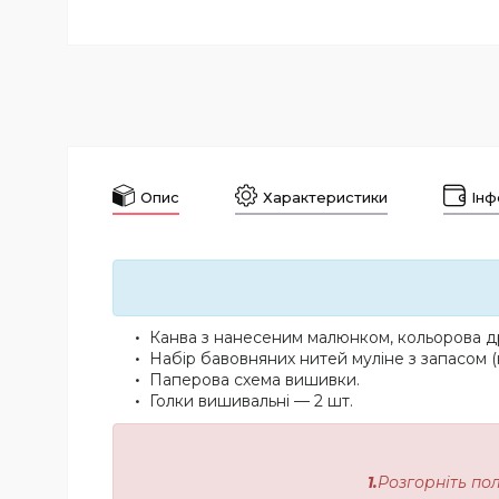
Опис
Характеристики
Інф
Канва з нанесеним малюнком, кольорова др
Набір бавовняних нитей муліне з запасом (
Паперова схема вишивки.
Голки вишивальні — 2 шт.
1.
Розгорніть по