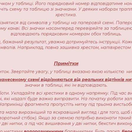
начком у таблиці. Його порядковий номер відповідатиме но
іть схему та таблицю зі значками. У деяких наборах трапляєт
хрестика.
різнятися від символів у таблиці на паперовій схемі. Пап
ому канві. Всі значки насамперед перевіряйте за таблицею
відповідають порядковим номерам обох таблиць.
 бажаний результат, уважно дотримуйтесь інструкції. Кож
имволів. Наприклад, повна зашивка хрестом, напівхрестом 
Примітки
ниток. Звертайте увагу, у таблиці вказано якою кількістю 
анесеному схемі відрізняються від реальних відтінків ни
значки в таблиці, які їм відповідають.
оти. Укладайте всі хрестики в одному напрямку. Під час в
, які надалі буде важко виправити. На початку роботи залиш
прикінці фрагмента пропустіть нитку під трьома вистьоб
ота мала виразніший та яскравіший вигляд і для того, щоб 
воротний стібок). Якщо за схемою потрібно виконати такий 
 дві нитки, а під час вишивання у дві нитки, бекстич викону
чно чистими
водорозчинними
барвниками. Будь ласка,
Бере