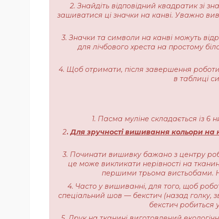
2. Знайдіть відповідний квадратик зі з
зашиватися ці значки на канві. Уважно вивч
3. Значки та символи на канві можуть від
для лічбового хреста на простому біл
4. Щоб отримати, після завершення роботи,
в таблиці с
1. Пасма муліне складається із 6 
2
.
Для зручності вишивання кольори на н
3. Починати вишивку бажано з центру роб
це може викликати нерівності на тканині
першими трьома вистьобами. На
4. Часто у вишиванні, для того, щоб роб
спеціальний шов — бекстич (назад голку, з
бекстич робиться у
5. Друк на тканині виготовлений екологі