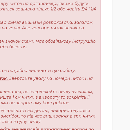
меру ниток на органайзері, якими будуть
ься зашивка тільки 1/2 або навіть 3/4 і 1/4
ерова схема вишивки розрахована, загалом,
 на канві. Але кольори ниток повністю
ен значок схеми має обов'язкову інструкцію
або бекстич.
ниток потрібно вишивати цю роботу.
ток.
Звертайте увагу на номери ниток і на
ишивання, не закріплюйте нитку вузликом,
те 1 см нитки з вивороту та закріпіть її
ами на зворотному боці роботи.
підкреслити всі деталі, використовується
вистібок, то під час вишивання в три нитки
ється в одну нитку.
жіть вишивку від потрапляння вологи до