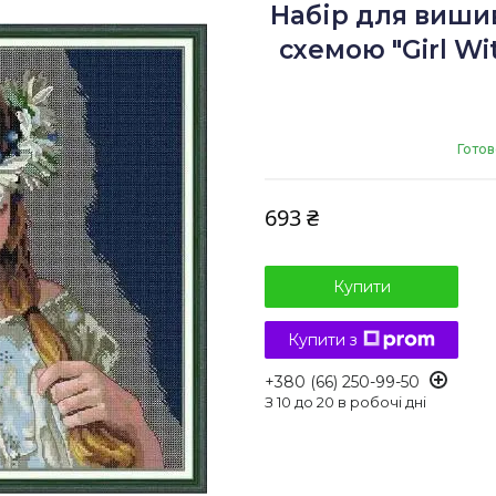
Набір для виши
схемою "Girl Wi
Готов
693 ₴
Купити
Купити з
+380 (66) 250-99-50
З 10 до 20 в робочі дні