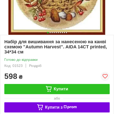
Набір для вишивання за нанесеною на канві
схемою "Autumn Harvest". AIDA 14CT printed,
34*34 см
Готово до відправки
Код: 01523
Роздріб
598
₴
Купити
або
Купити з