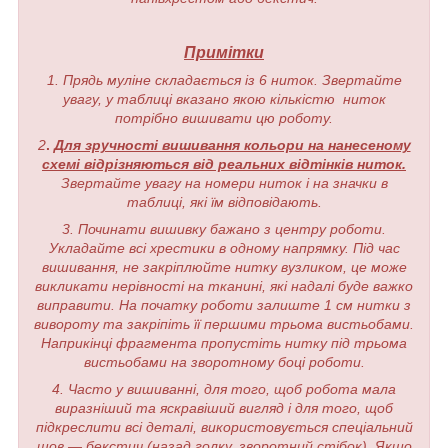
Примітки
1. Прядь муліне складається із 6 ниток. Звертайте
увагу, у таблиці вказано якою кількістю ниток
потрібно вишивати цю роботу.
2
.
Для зручності вишивання кольори на нанесеному
схемі відрізняються від реальних відтінків ниток.
Звертайте увагу на номери ниток і на значки в
таблиці, які їм відповідають.
3. Починати вишивку бажано з центру роботи.
Укладайте всі хрестики в одному напрямку. Під час
вишивання, не закріплюйте нитку вузликом, це може
викликати нерівності на тканині, які надалі буде важко
виправити. На початку роботи залиште 1 см нитки з
вивороту та закріпіть її першими трьома вистьобами.
Наприкінці фрагмента пропустіть нитку під трьома
вистьобами на зворотному боці роботи.
4. Часто у вишиванні, для того, щоб робота мала
виразніший та яскравіший вигляд і для того, щоб
підкреслити всі деталі, використовується спеціальний
шов — бекстич (назад голку, зворотний стібок). Якщо