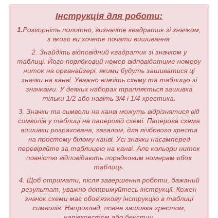
Інструкція для роботи:
1.
Розгорніть полотно, визначте квадратик зі значком,
з якого ви хочете почати вишивання.
2. Знайдіть відповідний квадратик зі значком у
таблиці. Його порядковий номер відповідатиме номеру
ниток на органайзері, якими будуть зашиватися ці
значки на канві. Уважно вивчіть схему та таблицю зі
значками. У деяких наборах трапляється зашивка
тільки 1/2 або навіть 3/4 і 1/4 хрестика.
3. Значки та символи на канві можуть відрізнятися від
символів у таблиці на паперовій схемі. Паперова схема
вишивки розрахована, загалом, для лічбового хреста
на простому білому канві. Усі значки насамперед
перевіряйте за таблицею на канві. Але кольори ниток
повністю відповідають порядковим номерам обох
таблиць.
4. Щоб отримати, після завершення роботи, бажаний
результат, уважно дотримуйтесь інструкції. Кожен
значок схеми має обов'язкову інструкцію в таблиці
символів. Наприклад, повна зашивка хрестом,
напівхрестом або бекстич.