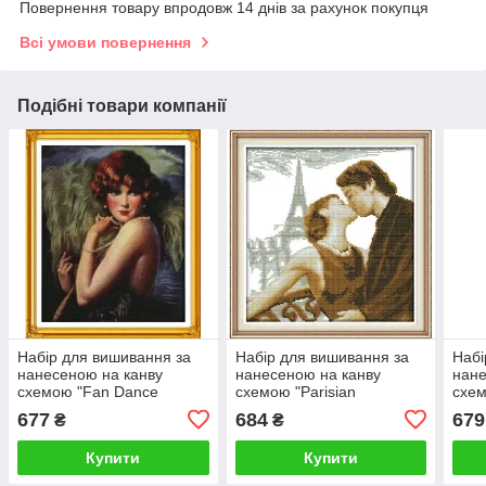
Повернення товару впродовж 14 днів за рахунок покупця
Всі умови повернення
Подібні товари компанії
Набір для вишивання за
Набір для вишивання за
Набі
нанесеною на канву
нанесеною на канву
нане
схемою "Fan Dance
схемою "Parisian
схем
Dancer".AIDA 14CT printed
Love".AIDA 14CT printed ,
stoc
677
684
679
₴
₴
, 34*42 см
33*34 см
34*5
Купити
Купити