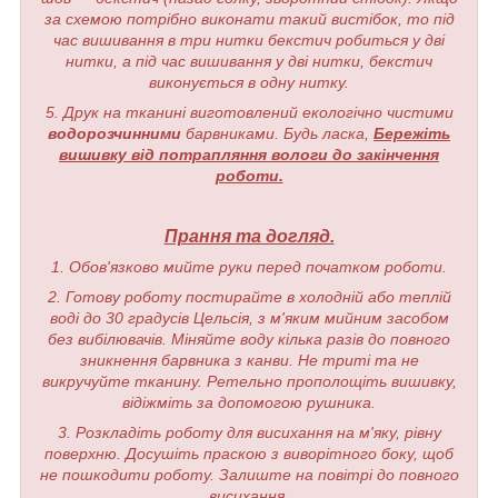
за схемою потрібно виконати такий вистібок, то під
час вишивання в три нитки бекстич робиться у дві
нитки, а під час вишивання у дві нитки, бекстич
виконується в одну нитку.
5. Друк на тканині виготовлений екологічно чистими
водорозчинними
барвниками. Будь ласка,
Бережіть
вишивку від потрапляння вологи до закінчення
роботи.
Прання та догляд.
1. Обов'язково мийте руки перед початком роботи.
2. Готову роботу постирайте в холодній або теплій
воді до 30 градусів Цельсія, з м'яким мийним засобом
без вибілювачів. Міняйте воду кілька разів до повного
зникнення барвника з канви. Не триті та не
викручуйте тканину. Ретельно прополощіть вишивку,
відіжміть за допомогою рушника.
3. Розкладіть роботу для висихання на м'яку, рівну
поверхню. Досушіть праскою з виворітного боку, щоб
не пошкодити роботу. Залиште на повітрі до повного
висихання.