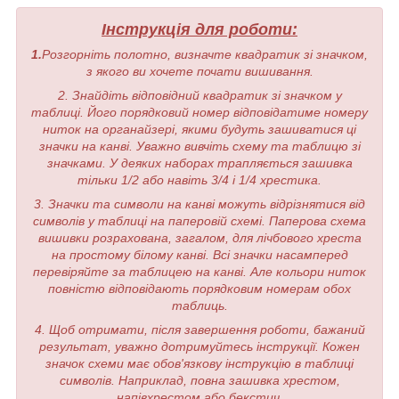
Інструкція для роботи:
1.
Розгорніть полотно, визначте квадратик зі значком,
з якого ви хочете почати вишивання.
2. Знайдіть відповідний квадратик зі значком у
таблиці. Його порядковий номер відповідатиме номеру
ниток на органайзері, якими будуть зашиватися ці
значки на канві. Уважно вивчіть схему та таблицю зі
значками. У деяких наборах трапляється зашивка
тільки 1/2 або навіть 3/4 і 1/4 хрестика.
3. Значки та символи на канві можуть відрізнятися від
символів у таблиці на паперовій схемі. Паперова схема
вишивки розрахована, загалом, для лічбового хреста
на простому білому канві. Всі значки насамперед
перевіряйте за таблицею на канві. Але кольори ниток
повністю відповідають порядковим номерам обох
таблиць.
4. Щоб отримати, після завершення роботи, бажаний
результат, уважно дотримуйтесь інструкції. Кожен
значок схеми має обов'язкову інструкцію в таблиці
символів. Наприклад, повна зашивка хрестом,
напівхрестом або бекстич.