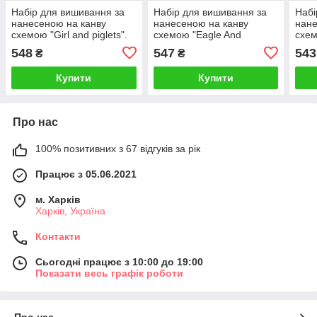
Набір для вишивання за
Набір для вишивання за
Набі
нанесеною на канву
нанесеною на канву
нане
схемою "Girl and piglets".
схемою "Eagle And
схем
AIDA 14CT printed, 26*31
Flowers". AIDA 14CT
Duck
548
547
543
₴
₴
см
printed 33*32 см
33*1
Купити
Купити
Про нас
100% позитивних з 67 відгуків за рік
Працює з 05.06.2021
м. Харків
Харків, Україна
Контакти
Сьогодні працює з 10:00 до 19:00
Показати весь графік роботи
Про нас