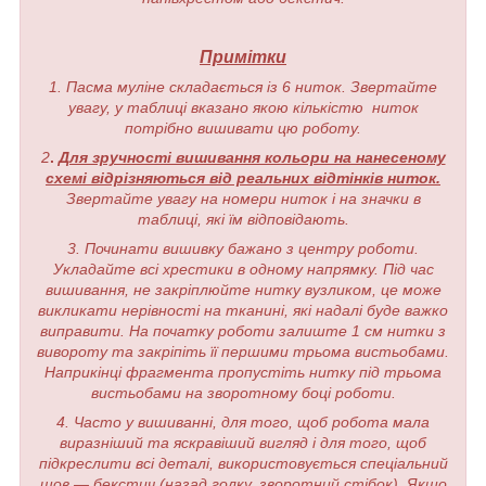
Примітки
1. Пасма муліне складається із 6 ниток. Звертайте
увагу, у таблиці вказано якою кількістю ниток
потрібно вишивати цю роботу.
2
.
Для зручності вишивання кольори на нанесеному
схемі відрізняються від реальних відтінків ниток.
Звертайте увагу на номери ниток і на значки в
таблиці, які їм відповідають.
3. Починати вишивку бажано з центру роботи.
Укладайте всі хрестики в одному напрямку. Під час
вишивання, не закріплюйте нитку вузликом, це може
викликати нерівності на тканині, які надалі буде важко
виправити. На початку роботи залиште 1 см нитки з
вивороту та закріпіть її першими трьома вистьобами.
Наприкінці фрагмента пропустіть нитку під трьома
вистьобами на зворотному боці роботи.
4. Часто у вишиванні, для того, щоб робота мала
виразніший та яскравіший вигляд і для того, щоб
підкреслити всі деталі, використовується спеціальний
шов — бекстич (назад голку, зворотний стібок). Якщо