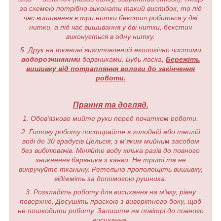
за схемою потрібно виконати такий вистібок, то під
час вишивання в три нитки бекстич робиться у дві
нитки, а під час вишивання у дві нитки, бекстич
виконується в одну нитку.
5. Друк на тканині виготовлений екологічно чистими
водорозчинними
барвниками. Будь ласка,
Бережіть
вишивку від потрапляння вологи до закінчення
роботи.
Прання та догляд.
1. Обов'язково мийте руки перед початком роботи.
2. Готову роботу постирайте в холодній або теплій
воді до 30 градусів Цельсія, з м'яким мийним засобом
без вибілювачів. Міняйте воду кілька разів до повного
зникнення барвника з канви. Не триті та не
викручуйте тканину. Ретельно прополощіть вишивку,
відіжміть за допомогою рушника.
3. Розкладіть роботу для висихання на м'яку, рівну
поверхню. Досушіть праскою з виворітного боку, щоб
не пошкодити роботу. Залиште на повітрі до повного
висихання.