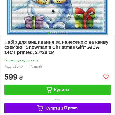
Набір для вишивання за нанесеною на канву
схемою "Snowman's Christmas Gift".AIDA
14CT printed, 27*26 см
Готово до відправки
Код: 01545
Роздріб
599
₴
Купити
або
Купити з