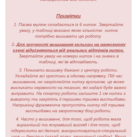
Примітки
1. Пасма муліне складається із 6 ниток. Звертайте
увагу, у таблиці вказано якою кількістю ниток
потрібно вишивати цю роботу.
2
.
Для зручності вишивання кольори на нанесеному
схемі відрізняються від реальних відтінків ниток.
Звертайте увагу на номери ниток і на значки в
таблиці, які їм відповідають.
3. Починати вишивку бажано з центру роботи.
Укладайте всі хрестики в одному напрямку. Під час
вишивання, не закріплюйте нитку вузликом, це може
викликати нерівності на тканині, які надалі буде важко
виправити. На початку роботи залиште 1 см нитки з
вивороту та закріпіть її першими трьома вистьобами.
Наприкінці фрагмента пропустіть нитку під трьома
вистьобами на зворотному боці роботи.
4. Часто у вишиванні, для того, щоб робота мала
виразніший та яскравіший вигляд і для того, щоб
підкреслити всі деталі, використовується спеціальний
шов — бекстич (назад голку, зворотний стібок). Якщо