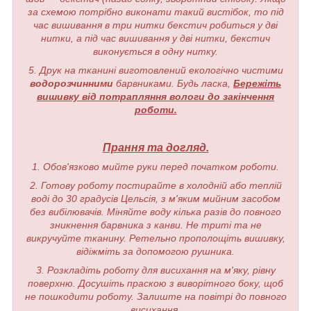
за схемою потрібно виконати такий вистібок, то під
час вишивання в три нитки бекстич робиться у дві
нитки, а під час вишивання у дві нитки, бекстич
виконується в одну нитку.
5. Друк на тканині виготовлений екологічно чистими
водорозчинними
барвниками. Будь ласка,
Бережіть
вишивку від потрапляння вологи до закінчення
роботи.
Прання та догляд.
1. Обов'язково мийте руки перед початком роботи.
2. Готову роботу постирайте в холодній або теплій
воді до 30 градусів Цельсія, з м'яким мийним засобом
без вибілювачів. Міняйте воду кілька разів до повного
зникнення барвника з канви. Не триті та не
викручуйте тканину. Ретельно прополощіть вишивку,
відіжміть за допомогою рушника.
3. Розкладіть роботу для висихання на м'яку, рівну
поверхню. Досушіть праскою з виворітного боку, щоб
не пошкодити роботу. Залиште на повітрі до повного
висихання.