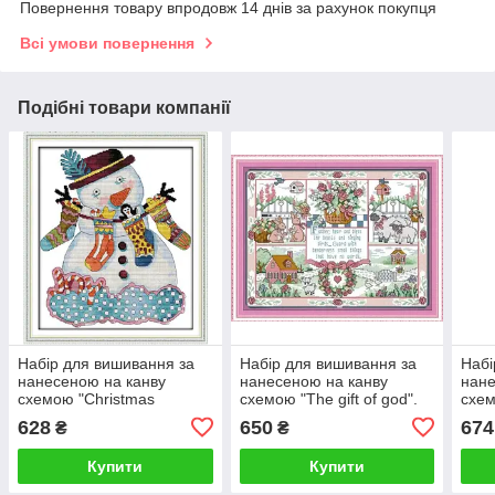
Повернення товару впродовж 14 днів за рахунок покупця
Всі умови повернення
Подібні товари компанії
Набір для вишивання за
Набір для вишивання за
Набі
нанесеною на канву
нанесеною на канву
нане
схемою "Christmas
схемою "The gift of god".
схем
snowman (3)".AIDA 14CT
AIDA 14CT printed, 40*32
walk
628
650
674
₴
₴
printed, 35*40см
см
14CT
Купити
Купити