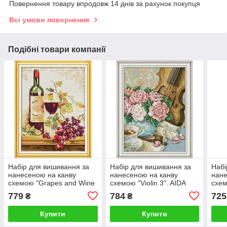
Повернення товару впродовж 14 днів за рахунок покупця
Всі умови повернення
Подібні товари компанії
Набір для вишивання за
Набір для вишивання за
Набі
нанесеною на канву
нанесеною на канву
нане
схемою "Grapes and Wine
схемою "Violin 3". AIDA
схем
2". AIDA 14CT printed,
14CT printed 34*45 см
stoc
779
784
725
₴
₴
34*43 см
prin
Купити
Купити