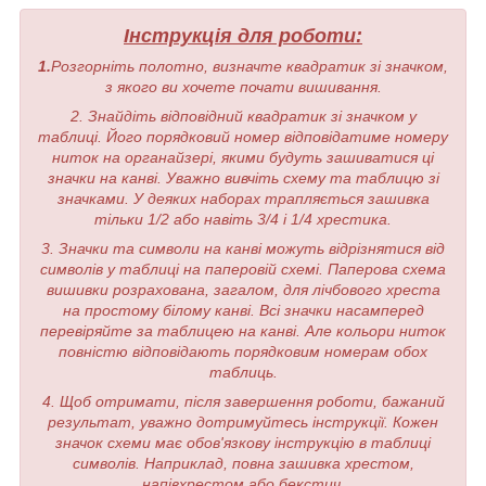
Інструкція для роботи:
1.
Розгорніть полотно, визначте квадратик зі значком,
з якого ви хочете почати вишивання.
2. Знайдіть відповідний квадратик зі значком у
таблиці. Його порядковий номер відповідатиме номеру
ниток на органайзері, якими будуть зашиватися ці
значки на канві. Уважно вивчіть схему та таблицю зі
значками. У деяких наборах трапляється зашивка
тільки 1/2 або навіть 3/4 і 1/4 хрестика.
3. Значки та символи на канві можуть відрізнятися від
символів у таблиці на паперовій схемі. Паперова схема
вишивки розрахована, загалом, для лічбового хреста
на простому білому канві. Всі значки насамперед
перевіряйте за таблицею на канві. Але кольори ниток
повністю відповідають порядковим номерам обох
таблиць.
4. Щоб отримати, після завершення роботи, бажаний
результат, уважно дотримуйтесь інструкції. Кожен
значок схеми має обов'язкову інструкцію в таблиці
символів. Наприклад, повна зашивка хрестом,
напівхрестом або бекстич.