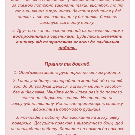
за схемою потрібно виконати такий вистібок, то під
час вишивання в три нитки бекстич робиться у дві
нитки, а під час вишивання у дві нитки, бекстич
виконується в одну нитку.
5. Друк на тканині виготовлений екологічно чистими
водорозчинними
барвниками. Будь ласка,
Бережіть
вишивку від потрапляння вологи до закінчення
роботи.
Прання та догляд.
1. Обов'язково мийте руки перед початком роботи.
2. Готову роботу постирайте в холодній або теплій
воді до 30 градусів Цельсія, з м'яким мийним засобом
без вибілювачів. Міняйте воду кілька разів до повного
зникнення барвника з канви. Не триті та не
викручуйте тканину. Ретельно прополощіть вишивку,
відіжміть за допомогою рушника.
3. Розкладіть роботу для висихання на м'яку, рівну
поверхню. Досушіть праскою з виворітного боку, щоб
не пошкодити роботу. Залиште на повітрі до повного
висихання.