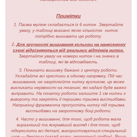
Примітки
1. Пасма муліне складається із 6 ниток. Звертайте
увагу, у таблиці вказано якою кількістю ниток
потрібно вишивати цю роботу.
2
.
Для зручності вишивання кольори на нанесеному
схемі відрізняються від реальних відтінків ниток.
Звертайте увагу на номери ниток і на значки в
таблиці, які їм відповідають.
3. Починати вишивку бажано з центру роботи.
Укладайте всі хрестики в одному напрямку. Під час
вишивання, не закріплюйте нитку вузликом, це може
викликати нерівності на тканині, які надалі буде важко
виправити. На початку роботи залиште 1 см нитки з
вивороту та закріпіть її першими трьома вистьобами.
Наприкінці фрагмента пропустіть нитку під трьома
вистьобами на зворотному боці роботи.
4. Часто у вишиванні, для того, щоб робота мала
виразніший та яскравіший вигляд і для того, щоб
підкреслити всі деталі, використовується спеціальний
шов — бекстич (назад голку, зворотний стібок). Якщо