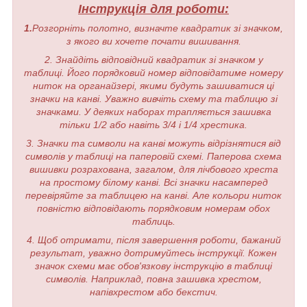
Інструкція для роботи:
1.
Розгорніть полотно, визначте квадратик зі значком,
з якого ви хочете почати вишивання.
2. Знайдіть відповідний квадратик зі значком у
таблиці. Його порядковий номер відповідатиме номеру
ниток на органайзері, якими будуть зашиватися ці
значки на канві. Уважно вивчіть схему та таблицю зі
значками. У деяких наборах трапляється зашивка
тільки 1/2 або навіть 3/4 і 1/4 хрестика.
3. Значки та символи на канві можуть відрізнятися від
символів у таблиці на паперовій схемі. Паперова схема
вишивки розрахована, загалом, для лічбового хреста
на простому білому канві. Всі значки насамперед
перевіряйте за таблицею на канві. Але кольори ниток
повністю відповідають порядковим номерам обох
таблиць.
4. Щоб отримати, після завершення роботи, бажаний
результат, уважно дотримуйтесь інструкції. Кожен
значок схеми має обов'язкову інструкцію в таблиці
символів. Наприклад, повна зашивка хрестом,
напівхрестом або бекстич.