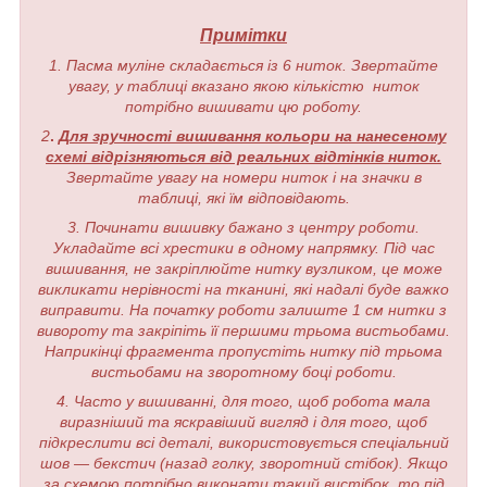
Примітки
1. Пасма муліне складається із 6 ниток. Звертайте
увагу, у таблиці вказано якою кількістю ниток
потрібно вишивати цю роботу.
2
.
Для зручності вишивання кольори на нанесеному
схемі відрізняються від реальних відтінків ниток.
Звертайте увагу на номери ниток і на значки в
таблиці, які їм відповідають.
3. Починати вишивку бажано з центру роботи.
Укладайте всі хрестики в одному напрямку. Під час
вишивання, не закріплюйте нитку вузликом, це може
викликати нерівності на тканині, які надалі буде важко
виправити. На початку роботи залиште 1 см нитки з
вивороту та закріпіть її першими трьома вистьобами.
Наприкінці фрагмента пропустіть нитку під трьома
вистьобами на зворотному боці роботи.
4. Часто у вишиванні, для того, щоб робота мала
виразніший та яскравіший вигляд і для того, щоб
підкреслити всі деталі, використовується спеціальний
шов — бекстич (назад голку, зворотний стібок). Якщо
за схемою потрібно виконати такий вистібок, то під