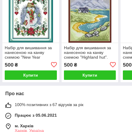
Набір для вишивання за
Набір для вишивання за
Набі
нанесеною на канву
нанесеною на канву
нане
схемою "New Year
схемою "Highland hut".
схем
snowman". AIDA 14CT
AIDA 14CT printed 21*29
Flow
500
500
500
₴
₴
printed, 21*29 см
см
prin
Купити
Купити
Про нас
100% позитивних з 67 відгуків за рік
Працює з 05.06.2021
м. Харків
Харків, Україна