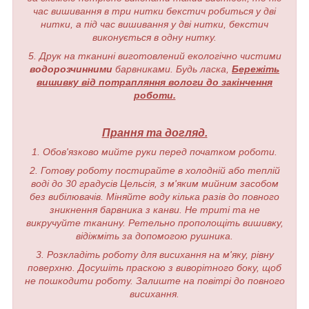
час вишивання в три нитки бекстич робиться у дві
нитки, а під час вишивання у дві нитки, бекстич
виконується в одну нитку.
5. Друк на тканині виготовлений екологічно чистими
водорозчинними
барвниками. Будь ласка,
Бережіть
вишивку від потрапляння вологи до закінчення
роботи.
Прання та догляд.
1. Обов'язково мийте руки перед початком роботи.
2. Готову роботу постирайте в холодній або теплій
воді до 30 градусів Цельсія, з м'яким мийним засобом
без вибілювачів. Міняйте воду кілька разів до повного
зникнення барвника з канви. Не триті та не
викручуйте тканину. Ретельно прополощіть вишивку,
відіжміть за допомогою рушника.
3. Розкладіть роботу для висихання на м'яку, рівну
поверхню. Досушіть праскою з виворітного боку, щоб
не пошкодити роботу. Залиште на повітрі до повного
висихання.