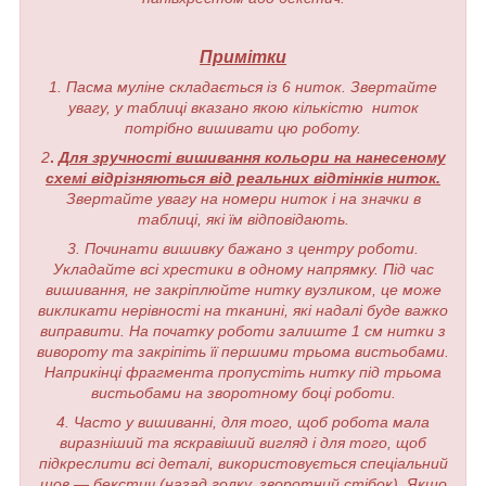
Примітки
1. Пасма муліне складається із 6 ниток. Звертайте
увагу, у таблиці вказано якою кількістю ниток
потрібно вишивати цю роботу.
2
.
Для зручності вишивання кольори на нанесеному
схемі відрізняються від реальних відтінків ниток.
Звертайте увагу на номери ниток і на значки в
таблиці, які їм відповідають.
3. Починати вишивку бажано з центру роботи.
Укладайте всі хрестики в одному напрямку. Під час
вишивання, не закріплюйте нитку вузликом, це може
викликати нерівності на тканині, які надалі буде важко
виправити. На початку роботи залиште 1 см нитки з
вивороту та закріпіть її першими трьома вистьобами.
Наприкінці фрагмента пропустіть нитку під трьома
вистьобами на зворотному боці роботи.
4. Часто у вишиванні, для того, щоб робота мала
виразніший та яскравіший вигляд і для того, щоб
підкреслити всі деталі, використовується спеціальний
шов — бекстич (назад голку, зворотний стібок). Якщо