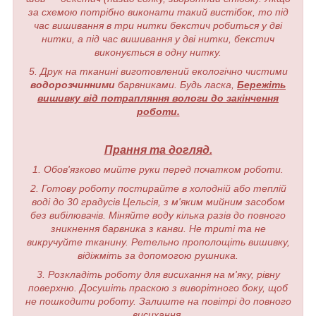
за схемою потрібно виконати такий вистібок, то під
час вишивання в три нитки бекстич робиться у дві
нитки, а під час вишивання у дві нитки, бекстич
виконується в одну нитку.
5. Друк на тканині виготовлений екологічно чистими
водорозчинними
барвниками. Будь ласка,
Бережіть
вишивку від потрапляння вологи до закінчення
роботи.
Прання та догляд.
1. Обов'язково мийте руки перед початком роботи.
2. Готову роботу постирайте в холодній або теплій
воді до 30 градусів Цельсія, з м'яким мийним засобом
без вибілювачів. Міняйте воду кілька разів до повного
зникнення барвника з канви. Не триті та не
викручуйте тканину. Ретельно прополощіть вишивку,
відіжміть за допомогою рушника.
3. Розкладіть роботу для висихання на м'яку, рівну
поверхню. Досушіть праскою з виворітного боку, щоб
не пошкодити роботу. Залиште на повітрі до повного
висихання.