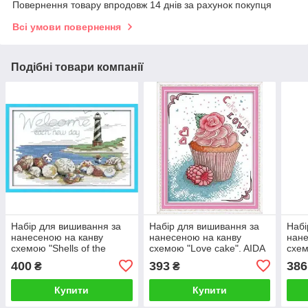
Повернення товару впродовж 14 днів за рахунок покупця
Всі умови повернення
Подібні товари компанії
Набір для вишивання за
Набір для вишивання за
Набі
нанесеною на канву
нанесеною на канву
нане
схемою "Shells of the
схемою "Love cake". AIDA
схем
lighthouse".AIDA 14CT
14CT printed 19*22 см
AIDA
400
393
386
₴
₴
printed,22*16см
см
Купити
Купити