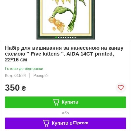
Набір для вишивання за нанесеною на канву
схемою " Five kittens ". AIDA 14CT printed,
22*16 см
Готово до відправки
Код: 01584
Роздріб
350
₴
Купити
або
Купити з