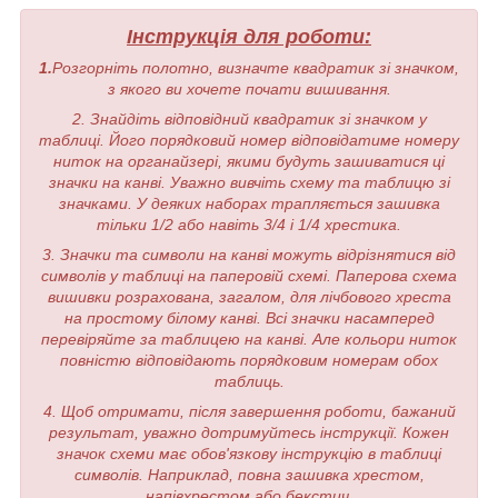
Інструкція для роботи:
1.
Розгорніть полотно, визначте квадратик зі значком,
з якого ви хочете почати вишивання.
2. Знайдіть відповідний квадратик зі значком у
таблиці. Його порядковий номер відповідатиме номеру
ниток на органайзері, якими будуть зашиватися ці
значки на канві. Уважно вивчіть схему та таблицю зі
значками. У деяких наборах трапляється зашивка
тільки 1/2 або навіть 3/4 і 1/4 хрестика.
3. Значки та символи на канві можуть відрізнятися від
символів у таблиці на паперовій схемі. Паперова схема
вишивки розрахована, загалом, для лічбового хреста
на простому білому канві. Всі значки насамперед
перевіряйте за таблицею на канві. Але кольори ниток
повністю відповідають порядковим номерам обох
таблиць.
4. Щоб отримати, після завершення роботи, бажаний
результат, уважно дотримуйтесь інструкції. Кожен
значок схеми має обов'язкову інструкцію в таблиці
символів. Наприклад, повна зашивка хрестом,
напівхрестом або бекстич.