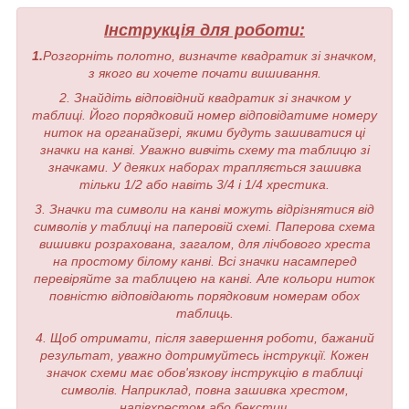
Інструкція для роботи:
1.
Розгорніть полотно, визначте квадратик зі значком,
з якого ви хочете почати вишивання.
2. Знайдіть відповідний квадратик зі значком у
таблиці. Його порядковий номер відповідатиме номеру
ниток на органайзері, якими будуть зашиватися ці
значки на канві. Уважно вивчіть схему та таблицю зі
значками. У деяких наборах трапляється зашивка
тільки 1/2 або навіть 3/4 і 1/4 хрестика.
3. Значки та символи на канві можуть відрізнятися від
символів у таблиці на паперовій схемі. Паперова схема
вишивки розрахована, загалом, для лічбового хреста
на простому білому канві. Всі значки насамперед
перевіряйте за таблицею на канві. Але кольори ниток
повністю відповідають порядковим номерам обох
таблиць.
4. Щоб отримати, після завершення роботи, бажаний
результат, уважно дотримуйтесь інструкції. Кожен
значок схеми має обов'язкову інструкцію в таблиці
символів. Наприклад, повна зашивка хрестом,
напівхрестом або бекстич.