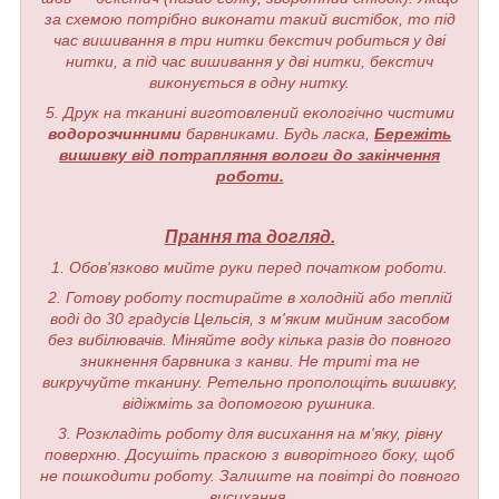
за схемою потрібно виконати такий вистібок, то під
час вишивання в три нитки бекстич робиться у дві
нитки, а під час вишивання у дві нитки, бекстич
виконується в одну нитку.
5. Друк на тканині виготовлений екологічно чистими
водорозчинними
барвниками. Будь ласка,
Бережіть
вишивку від потрапляння вологи до закінчення
роботи.
Прання та догляд.
1. Обов'язково мийте руки перед початком роботи.
2. Готову роботу постирайте в холодній або теплій
воді до 30 градусів Цельсія, з м'яким мийним засобом
без вибілювачів. Міняйте воду кілька разів до повного
зникнення барвника з канви. Не триті та не
викручуйте тканину. Ретельно прополощіть вишивку,
відіжміть за допомогою рушника.
3. Розкладіть роботу для висихання на м'яку, рівну
поверхню. Досушіть праскою з виворітного боку, щоб
не пошкодити роботу. Залиште на повітрі до повного
висихання.