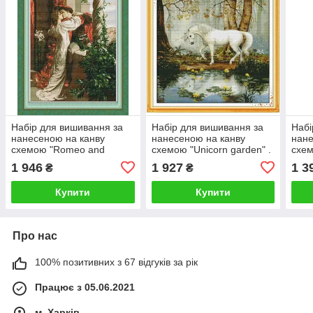
Набір для вишивання за
Набір для вишивання за
Набі
нанесеною на канву
нанесеною на канву
нане
схемою "Romeo and
схемою "Unicorn garden" .
схем
Juliet". AIDA 14CT printed
AIDA 14CT printed, 62*61
AIDA
1 946
1 927
1 3
₴
₴
59*71 см
см
см
Купити
Купити
Про нас
100% позитивних з 67 відгуків за рік
Працює з 05.06.2021
м. Харків