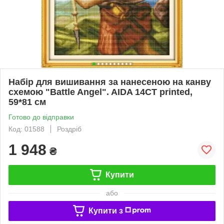
Набір для вишивання за нанесеною на канву
схемою "Battle Angel". AIDA 14CT printed,
59*81 см
Готово до відправки
Код: 01588
Роздріб
1 948
₴
Купити
або
Купити з