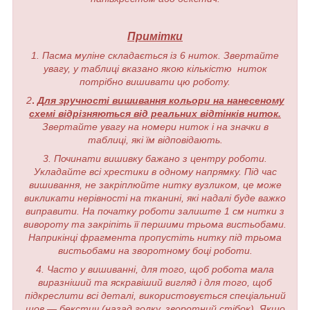
Примітки
1. Пасма муліне складається із 6 ниток. Звертайте
увагу, у таблиці вказано якою кількістю ниток
потрібно вишивати цю роботу.
2
.
Для зручності вишивання кольори на нанесеному
схемі відрізняються від реальних відтінків ниток.
Звертайте увагу на номери ниток і на значки в
таблиці, які їм відповідають.
3. Починати вишивку бажано з центру роботи.
Укладайте всі хрестики в одному напрямку. Під час
вишивання, не закріплюйте нитку вузликом, це може
викликати нерівності на тканині, які надалі буде важко
виправити. На початку роботи залиште 1 см нитки з
вивороту та закріпіть її першими трьома вистьобами.
Наприкінці фрагмента пропустіть нитку під трьома
вистьобами на зворотному боці роботи.
4. Часто у вишиванні, для того, щоб робота мала
виразніший та яскравіший вигляд і для того, щоб
підкреслити всі деталі, використовується спеціальний
шов — бекстич (назад голку, зворотний стібок). Якщо