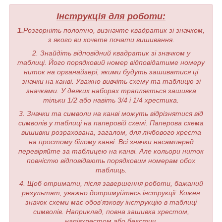
Інструкція для роботи:
1.
Розгорніть полотно, визначте квадратик зі значком,
з якого ви хочете почати вишивання.
2. Знайдіть відповідний квадратик зі значком у
таблиці. Його порядковий номер відповідатиме номеру
ниток на органайзері, якими будуть зашиватися ці
значки на канві. Уважно вивчіть схему та таблицю зі
значками. У деяких наборах трапляється зашивка
тільки 1/2 або навіть 3/4 і 1/4 хрестика.
3. Значки та символи на канві можуть відрізнятися від
символів у таблиці на паперовій схемі. Паперова схема
вишивки розрахована, загалом, для лічбового хреста
на простому білому канві. Всі значки насамперед
перевіряйте за таблицею на канві. Але кольори ниток
повністю відповідають порядковим номерам обох
таблиць.
4. Щоб отримати, після завершення роботи, бажаний
результат, уважно дотримуйтесь інструкції. Кожен
значок схеми має обов'язкову інструкцію в таблиці
символів. Наприклад, повна зашивка хрестом,
напівхрестом або бекстич.