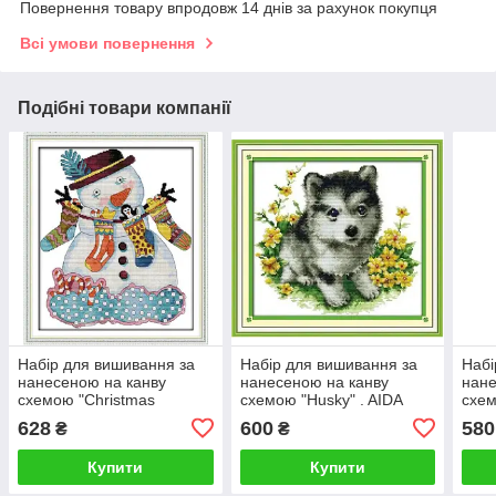
Повернення товару впродовж 14 днів за рахунок покупця
Всі умови повернення
Подібні товари компанії
Набір для вишивання за
Набір для вишивання за
Набі
нанесеною на канву
нанесеною на канву
нане
схемою "Christmas
схемою "Husky" . AIDA
схем
snowman (3)".AIDA 14CT
14CT printed, 33*31 см
Snow
628
600
580
₴
₴
printed, 35*40см
14CT
Купити
Купити