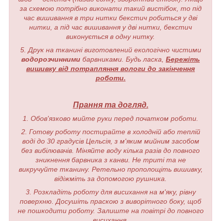
за схемою потрібно виконати такий вистібок, то під
час вишивання в три нитки бекстич робиться у дві
нитки, а під час вишивання у дві нитки, бекстич
виконується в одну нитку.
5. Друк на тканині виготовлений екологічно чистими
водорозчинними
барвниками. Будь ласка,
Бережіть
вишивку від потрапляння вологи до закінчення
роботи.
Прання та догляд.
1. Обов'язково мийте руки перед початком роботи.
2. Готову роботу постирайте в холодній або теплій
воді до 30 градусів Цельсія, з м'яким мийним засобом
без вибілювачів. Міняйте воду кілька разів до повного
зникнення барвника з канви. Не триті та не
викручуйте тканину. Ретельно прополощіть вишивку,
відіжміть за допомогою рушника.
3. Розкладіть роботу для висихання на м'яку, рівну
поверхню. Досушіть праскою з виворітного боку, щоб
не пошкодити роботу. Залиште на повітрі до повного
висихання.