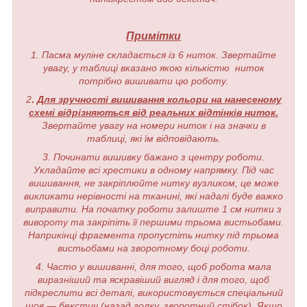
Примітки
1. Пасма муліне складається із 6 ниток. Звертайте
увагу, у таблиці вказано якою кількістю ниток
потрібно вишивати цю роботу.
2
.
Для зручності вишивання кольори на нанесеному
схемі відрізняються від реальних відтінків ниток.
Звертайте увагу на номери ниток і на значки в
таблиці, які їм відповідають.
3. Починати вишивку бажано з центру роботи.
Укладайте всі хрестики в одному напрямку. Під час
вишивання, не закріплюйте нитку вузликом, це може
викликати нерівності на тканині, які надалі буде важко
виправити. На початку роботи залиште 1 см нитки з
вивороту та закріпіть її першими трьома вистьобами.
Наприкінці фрагмента пропустіть нитку під трьома
вистьобами на зворотному боці роботи.
4. Часто у вишиванні, для того, щоб робота мала
виразніший та яскравіший вигляд і для того, щоб
підкреслити всі деталі, використовується спеціальний
шов — бекстич (назад голку, зворотний стібок). Якщо