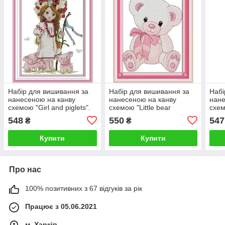
Набір для вишивання за
Набір для вишивання за
Набі
нанесеною на канву
нанесеною на канву
нане
схемою "Girl and piglets".
схемою "Little bear
схем
AIDA 14CT printed, 26*31
doll".AIDA 14CT printed ,
AIDA
548
550
547
₴
₴
см
26*31 см
см
Купити
Купити
Про нас
100% позитивних з 67 відгуків за рік
Працює з 05.06.2021
м. Харків