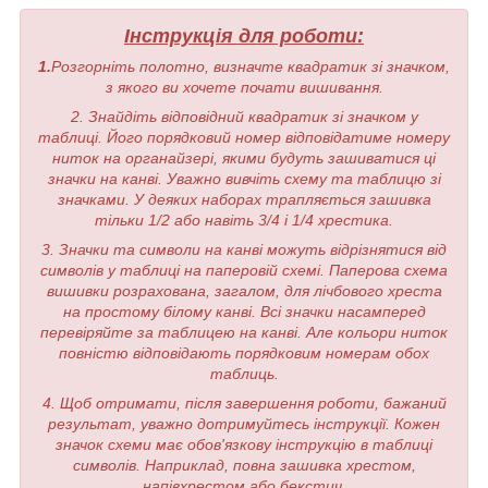
Інструкція для роботи:
1.
Розгорніть полотно, визначте квадратик зі значком,
з якого ви хочете почати вишивання.
2. Знайдіть відповідний квадратик зі значком у
таблиці. Його порядковий номер відповідатиме номеру
ниток на органайзері, якими будуть зашиватися ці
значки на канві. Уважно вивчіть схему та таблицю зі
значками. У деяких наборах трапляється зашивка
тільки 1/2 або навіть 3/4 і 1/4 хрестика.
3. Значки та символи на канві можуть відрізнятися від
символів у таблиці на паперовій схемі. Паперова схема
вишивки розрахована, загалом, для лічбового хреста
на простому білому канві. Всі значки насамперед
перевіряйте за таблицею на канві. Але кольори ниток
повністю відповідають порядковим номерам обох
таблиць.
4. Щоб отримати, після завершення роботи, бажаний
результат, уважно дотримуйтесь інструкції. Кожен
значок схеми має обов'язкову інструкцію в таблиці
символів. Наприклад, повна зашивка хрестом,
напівхрестом або бекстич.