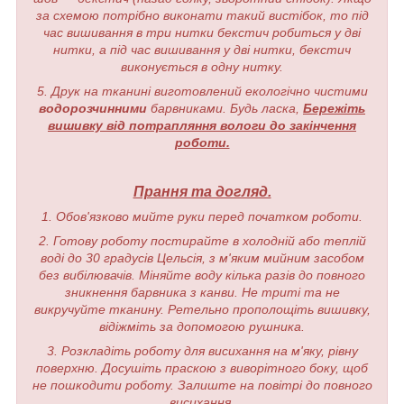
за схемою потрібно виконати такий вистібок, то під
час вишивання в три нитки бекстич робиться у дві
нитки, а під час вишивання у дві нитки, бекстич
виконується в одну нитку.
5. Друк на тканині виготовлений екологічно чистими
водорозчинними
барвниками. Будь ласка,
Бережіть
вишивку від потрапляння вологи до закінчення
роботи.
Прання та догляд.
1. Обов'язково мийте руки перед початком роботи.
2. Готову роботу постирайте в холодній або теплій
воді до 30 градусів Цельсія, з м'яким мийним засобом
без вибілювачів. Міняйте воду кілька разів до повного
зникнення барвника з канви. Не триті та не
викручуйте тканину. Ретельно прополощіть вишивку,
відіжміть за допомогою рушника.
3. Розкладіть роботу для висихання на м'яку, рівну
поверхню. Досушіть праскою з виворітного боку, щоб
не пошкодити роботу. Залиште на повітрі до повного
висихання.