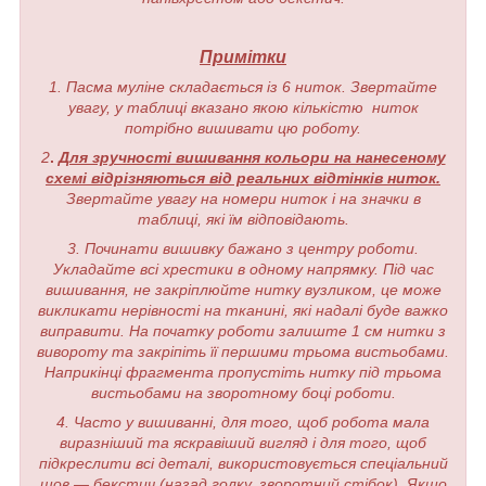
Примітки
1. Пасма муліне складається із 6 ниток. Звертайте
увагу, у таблиці вказано якою кількістю ниток
потрібно вишивати цю роботу.
2
.
Для зручності вишивання кольори на нанесеному
схемі відрізняються від реальних відтінків ниток.
Звертайте увагу на номери ниток і на значки в
таблиці, які їм відповідають.
3. Починати вишивку бажано з центру роботи.
Укладайте всі хрестики в одному напрямку. Під час
вишивання, не закріплюйте нитку вузликом, це може
викликати нерівності на тканині, які надалі буде важко
виправити. На початку роботи залиште 1 см нитки з
вивороту та закріпіть її першими трьома вистьобами.
Наприкінці фрагмента пропустіть нитку під трьома
вистьобами на зворотному боці роботи.
4. Часто у вишиванні, для того, щоб робота мала
виразніший та яскравіший вигляд і для того, щоб
підкреслити всі деталі, використовується спеціальний
шов — бекстич (назад голку, зворотний стібок). Якщо