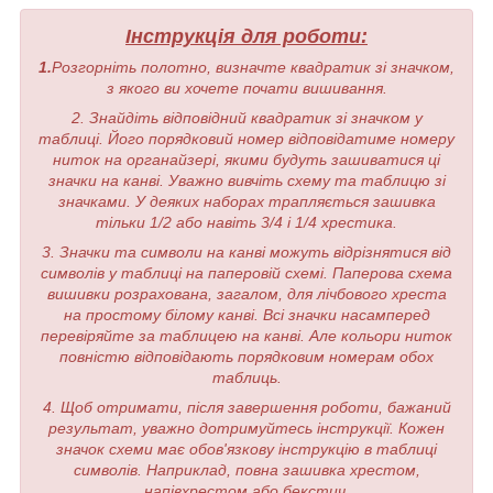
Інструкція для роботи:
1.
Розгорніть полотно, визначте квадратик зі значком,
з якого ви хочете почати вишивання.
2. Знайдіть відповідний квадратик зі значком у
таблиці. Його порядковий номер відповідатиме номеру
ниток на органайзері, якими будуть зашиватися ці
значки на канві. Уважно вивчіть схему та таблицю зі
значками. У деяких наборах трапляється зашивка
тільки 1/2 або навіть 3/4 і 1/4 хрестика.
3. Значки та символи на канві можуть відрізнятися від
символів у таблиці на паперовій схемі. Паперова схема
вишивки розрахована, загалом, для лічбового хреста
на простому білому канві. Всі значки насамперед
перевіряйте за таблицею на канві. Але кольори ниток
повністю відповідають порядковим номерам обох
таблиць.
4. Щоб отримати, після завершення роботи, бажаний
результат, уважно дотримуйтесь інструкції. Кожен
значок схеми має обов'язкову інструкцію в таблиці
символів. Наприклад, повна зашивка хрестом,
напівхрестом або бекстич.