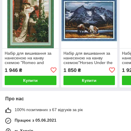
Набір для вишивання за
Набір для вишивання за
Набі
нанесеною на канву
нанесеною на канву
нане
схемою "Romeo and
схемою"Horses Under the
схем
Juliet". AIDA 14CT printed
Snowy Mountains". AIDA
AIDA
1 946
1 850
1 9
₴
₴
59*71 см
14CT printed 71*56 см
см
Купити
Купити
Про нас
100% позитивних з 67 відгуків за рік
Працює з 05.06.2021
м. Харків