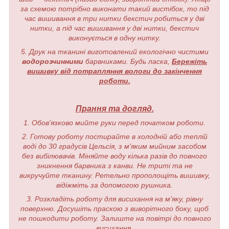
за схемою потрібно виконати такий вистібок, то під
час вишивання в три нитки бекстич робиться у дві
нитки, а під час вишивання у дві нитки, бекстич
виконується в одну нитку.
5. Друк на тканині виготовлений екологічно чистими
водорозчинними
барвниками. Будь ласка,
Бережіть
вишивку від потрапляння вологи до закінчення
роботи.
Прання та догляд.
1. Обов'язково мийте руки перед початком роботи.
2. Готову роботу постирайте в холодній або теплій
воді до 30 градусів Цельсія, з м'яким мийним засобом
без вибілювачів. Міняйте воду кілька разів до повного
зникнення барвника з канви. Не триті та не
викручуйте тканину. Ретельно прополощіть вишивку,
відіжміть за допомогою рушника.
3. Розкладіть роботу для висихання на м'яку, рівну
поверхню. Досушіть праскою з виворітного боку, щоб
не пошкодити роботу. Залиште на повітрі до повного
висихання.