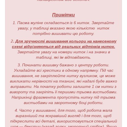
Примітки
1. Пасма муліне складається із 6 ниток. Звертайте
увагу, у таблиці вказано якою кількістю ниток
потрібно вишивати цю роботу.
2
.
Для зручності вишивання кольори на нанесеному
схемі відрізняються від реальних відтінків ниток.
Звертайте увагу на номери ниток і на значки в
таблиці, які їм відповідають.
3. Починати вишивку бажано з центру роботи.
Укладайте всі хрестики в одному напрямку. Під час
вишивання, не закріплюйте нитку вузликом, це може
викликати нерівності на тканині, які надалі буде важко
виправити. На початку роботи залиште 1 см нитки з
вивороту та закріпіть її першими трьома вистьобами.
Наприкінці фрагмента пропустіть нитку під трьома
вистьобами на зворотному боці роботи.
4. Часто у вишиванні, для того, щоб робота мала
виразніший та яскравіший вигляд і для того, щоб
підкреслити всі деталі, використовується спеціальний
шов — бекстич (назад голку, зворотний стібок). Якщо