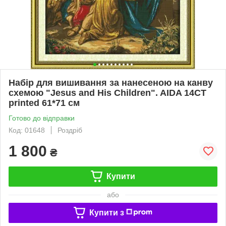
Набір для вишивання за нанесеною на канву
схемою "Jesus and His Children". AIDA 14CT
printed 61*71 см
Готово до відправки
Код: 01648
Роздріб
1 800
₴
Купити
або
Купити з