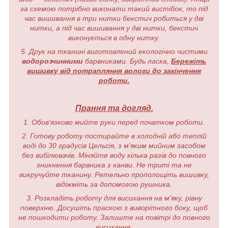
за схемою потрібно виконати такий вистібок, то під
час вишивання в три нитки бекстич робиться у дві
нитки, а під час вишивання у дві нитки, бекстич
виконується в одну нитку.
5. Друк на тканині виготовлений екологічно чистими
водорозчинними
барвниками. Будь ласка,
Бережіть
вишивку від потрапляння вологи до закінчення
роботи.
Прання та догляд.
1. Обов'язково мийте руки перед початком роботи.
2. Готову роботу постирайте в холодній або теплій
воді до 30 градусів Цельсія, з м'яким мийним засобом
без вибілювачів. Міняйте воду кілька разів до повного
зникнення барвника з канви. Не триті та не
викручуйте тканину. Ретельно прополощіть вишивку,
відіжміть за допомогою рушника.
3. Розкладіть роботу для висихання на м'яку, рівну
поверхню. Досушіть праскою з виворітного боку, щоб
не пошкодити роботу. Залиште на повітрі до повного
висихання.