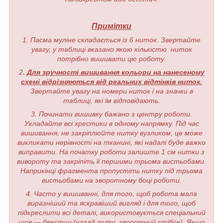
Примітки
1. Пасма муліне складається із 6 ниток. Звертайте
увагу, у таблиці вказано якою кількістю ниток
потрібно вишивати цю роботу.
2
.
Для зручності вишивання кольори на нанесеному
схемі відрізняються від реальних відтінків ниток.
Звертайте увагу на номери ниток і на значки в
таблиці, які їм відповідають.
3. Починати вишивку бажано з центру роботи.
Укладайте всі хрестики в одному напрямку. Під час
вишивання, не закріплюйте нитку вузликом, це може
викликати нерівності на тканині, які надалі буде важко
виправити. На початку роботи залиште 1 см нитки з
вивороту та закріпіть її першими трьома вистьобами.
Наприкінці фрагмента пропустіть нитку під трьома
вистьобами на зворотному боці роботи.
4. Часто у вишиванні, для того, щоб робота мала
виразніший та яскравіший вигляд і для того, щоб
підкреслити всі деталі, використовується спеціальний
шов — бекстич (назад голку, зворотний стібок). Якщо