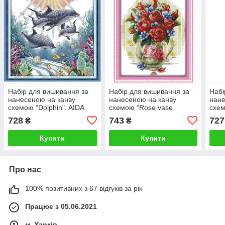
Набір для вишивання за
Набір для вишивання за
Набі
нанесеною на канву
нанесеною на канву
нане
схемою "Dolphin". AIDA
схемою "Rose vase
схем
14CT printed 36*36 см
(3)".AIDA 14CT printed,
14CT
728
743
727
₴
₴
37*46 см
Купити
Купити
Про нас
100% позитивних з 67 відгуків за рік
Працює з 05.06.2021
м. Харків