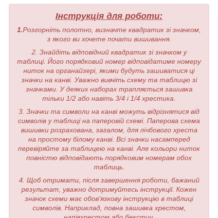
Інструкція для роботи:
1.
Розгорніть полотно, визначте квадратик зі значком,
з якого ви хочете почати вишивання.
2. Знайдіть відповідний квадратик зі значком у
таблиці. Його порядковий номер відповідатиме номеру
ниток на органайзері, якими будуть зашиватися ці
значки на канві. Уважно вивчіть схему та таблицю зі
значками. У деяких наборах трапляється зашивка
тільки 1/2 або навіть 3/4 і 1/4 хрестика.
3. Значки та символи на канві можуть відрізнятися від
символів у таблиці на паперовій схемі. Паперова схема
вишивки розрахована, загалом, для лічбового хреста
на простому білому канві. Всі значки насамперед
перевіряйте за таблицею на канві. Але кольори ниток
повністю відповідають порядковим номерам обох
таблиць.
4. Щоб отримати, після завершення роботи, бажаний
результат, уважно дотримуйтесь інструкції. Кожен
значок схеми має обов'язкову інструкцію в таблиці
символів. Наприклад, повна зашивка хрестом,
напівхрестом або бекстич.