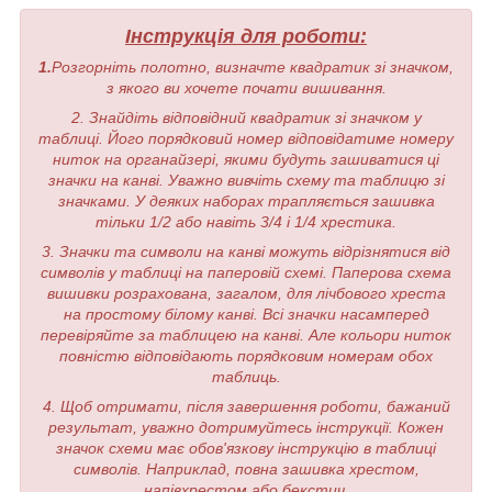
Інструкція для роботи:
1.
Розгорніть полотно, визначте квадратик зі значком,
з якого ви хочете почати вишивання.
2. Знайдіть відповідний квадратик зі значком у
таблиці. Його порядковий номер відповідатиме номеру
ниток на органайзері, якими будуть зашиватися ці
значки на канві. Уважно вивчіть схему та таблицю зі
значками. У деяких наборах трапляється зашивка
тільки 1/2 або навіть 3/4 і 1/4 хрестика.
3. Значки та символи на канві можуть відрізнятися від
символів у таблиці на паперовій схемі. Паперова схема
вишивки розрахована, загалом, для лічбового хреста
на простому білому канві. Всі значки насамперед
перевіряйте за таблицею на канві. Але кольори ниток
повністю відповідають порядковим номерам обох
таблиць.
4. Щоб отримати, після завершення роботи, бажаний
результат, уважно дотримуйтесь інструкції. Кожен
значок схеми має обов'язкову інструкцію в таблиці
символів. Наприклад, повна зашивка хрестом,
напівхрестом або бекстич.