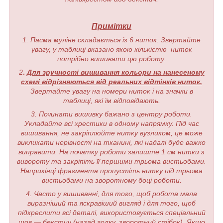
Примітки
1. Пасма муліне складається із 6 ниток. Звертайте
увагу, у таблиці вказано якою кількістю ниток
потрібно вишивати цю роботу.
2
.
Для зручності вишивання кольори на нанесеному
схемі відрізняються від реальних відтінків ниток.
Звертайте увагу на номери ниток і на значки в
таблиці, які їм відповідають.
3. Починати вишивку бажано з центру роботи.
Укладайте всі хрестики в одному напрямку. Під час
вишивання, не закріплюйте нитку вузликом, це може
викликати нерівності на тканині, які надалі буде важко
виправити. На початку роботи залиште 1 см нитки з
вивороту та закріпіть її першими трьома вистьобами.
Наприкінці фрагмента пропустіть нитку під трьома
вистьобами на зворотному боці роботи.
4. Часто у вишиванні, для того, щоб робота мала
виразніший та яскравіший вигляд і для того, щоб
підкреслити всі деталі, використовується спеціальний
шов — бекстич (назад голку, зворотний стібок). Якщо