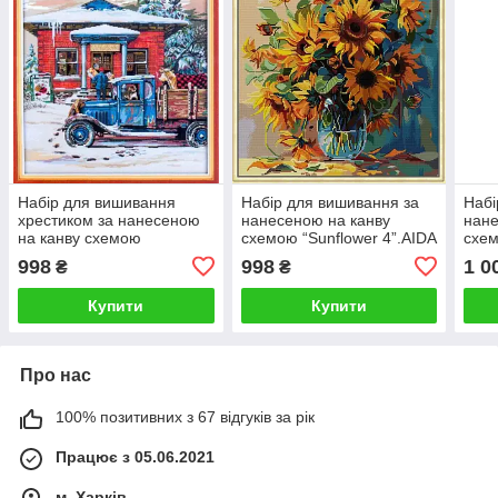
Набір для вишивання
Набір для вишивання за
Набі
хрестиком за нанесеною
нанесеною на канву
нане
на канву схемою
схемою “Sunflower 4”.AIDA
схем
"Christmas Post Office".
14CT printed , 47*47 см
View
998
998
1 0
₴
₴
AIDA 14CT printed, 49*51
56*3
см
Купити
Купити
Про нас
100% позитивних з 67 відгуків за рік
Працює з 05.06.2021
м. Харків