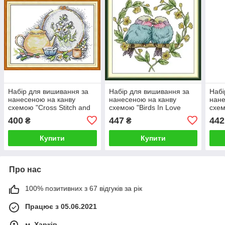
Набір для вишивання за
Набір для вишивання за
Набі
нанесеною на канву
нанесеною на канву
нане
схемою "Cross Stitch and
схемою "Birds In Love
схем
Afternoon Tea in
Fairy". AIDA 14CT printed
AIDA
400
447
442
₴
₴
Spring".AIDA 14CT printed ,
21*21 см
см
21*16 см
Купити
Купити
Про нас
100% позитивних з 67 відгуків за рік
Працює з 05.06.2021
м. Харків