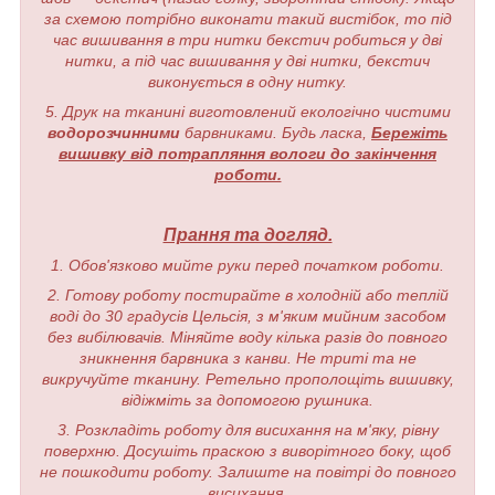
за схемою потрібно виконати такий вистібок, то під
час вишивання в три нитки бекстич робиться у дві
нитки, а під час вишивання у дві нитки, бекстич
виконується в одну нитку.
5. Друк на тканині виготовлений екологічно чистими
водорозчинними
барвниками. Будь ласка,
Бережіть
вишивку від потрапляння вологи до закінчення
роботи.
Прання та догляд.
1. Обов'язково мийте руки перед початком роботи.
2. Готову роботу постирайте в холодній або теплій
воді до 30 градусів Цельсія, з м'яким мийним засобом
без вибілювачів. Міняйте воду кілька разів до повного
зникнення барвника з канви. Не триті та не
викручуйте тканину. Ретельно прополощіть вишивку,
відіжміть за допомогою рушника.
3. Розкладіть роботу для висихання на м'яку, рівну
поверхню. Досушіть праскою з виворітного боку, щоб
не пошкодити роботу. Залиште на повітрі до повного
висихання.