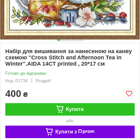
Набір для вишивання за нанесеною на канву
схемою "Cross Stitch and Afternoon Tea in
Winter".AIDA 14CT printed , 20*17 см
Готово до відправки
Код: 01736
Роздріб
400
₴
Купити
або
Купити з