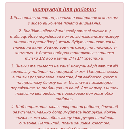
Інструкція для роботи:
1.
Розгорніть полотно, визначте квадратик зі значком,
з якого ви хочете почати вишивання.
2. Знайдіть відповідний квадратик зі значком у
таблиці. Його порядковий номер відповідатиме номеру
ниток на органайзері, якими будуть зашиватися ці
значки на канві. Уважно вивчіть схему та таблицю зі
значками. У деяких наборах трапляється зашивка
тільки 1/2 або навіть 3/4 і 1/4 хрестика.
3. Значки та символи на канві можуть відрізнятися від
символів у таблиці на паперовій схемі. Паперова схема
вишивки розрахована, загалом, для лічбового хреста
на простому білому канві. Всі значки насамперед
перевіряйте за таблицею на канві. Але кольори ниток
повністю відповідають порядковим номерам обох
таблиць.
4. Щоб отримати, після завершення роботи, бажаний
результат, уважно дотримуйтесь інструкції. Кожен
значок схеми має обов'язкову інструкцію в таблиці
символів. Наприклад, повна зашивка хрестом,
напівхрестом або бекстич.