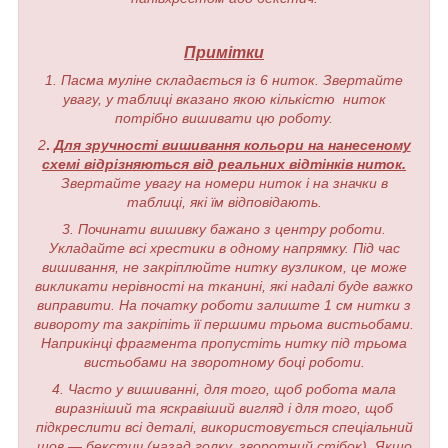
Примітки
1. Пасма муліне складається із 6 ниток. Звертайте
увагу, у таблиці вказано якою кількістю ниток
потрібно вишивати цю роботу.
2
.
Для зручності вишивання кольори на нанесеному
схемі відрізняються від реальних відтінків ниток.
Звертайте увагу на номери ниток і на значки в
таблиці, які їм відповідають.
3. Починати вишивку бажано з центру роботи.
Укладайте всі хрестики в одному напрямку. Під час
вишивання, не закріплюйте нитку вузликом, це може
викликати нерівності на тканині, які надалі буде важко
виправити. На початку роботи залиште 1 см нитки з
вивороту та закріпіть її першими трьома вистьобами.
Наприкінці фрагмента пропустіть нитку під трьома
вистьобами на зворотному боці роботи.
4. Часто у вишиванні, для того, щоб робота мала
виразніший та яскравіший вигляд і для того, щоб
підкреслити всі деталі, використовується спеціальний
шов — бекстич (назад голку, зворотний стібок). Якщо