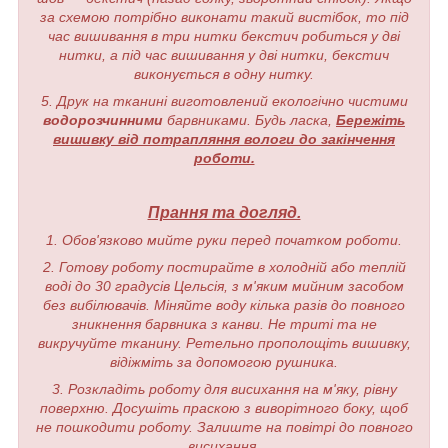
за схемою потрібно виконати такий вистібок, то під
час вишивання в три нитки бекстич робиться у дві
нитки, а під час вишивання у дві нитки, бекстич
виконується в одну нитку.
5. Друк на тканині виготовлений екологічно чистими
водорозчинними
барвниками. Будь ласка,
Бережіть
вишивку від потрапляння вологи до закінчення
роботи.
Прання та догляд.
1. Обов'язково мийте руки перед початком роботи.
2. Готову роботу постирайте в холодній або теплій
воді до 30 градусів Цельсія, з м'яким мийним засобом
без вибілювачів. Міняйте воду кілька разів до повного
зникнення барвника з канви. Не триті та не
викручуйте тканину. Ретельно прополощіть вишивку,
відіжміть за допомогою рушника.
3. Розкладіть роботу для висихання на м'яку, рівну
поверхню. Досушіть праскою з виворітного боку, щоб
не пошкодити роботу. Залиште на повітрі до повного
висихання.