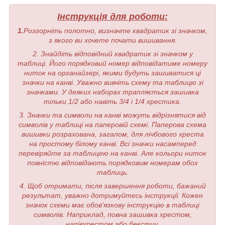
Інструкція для роботи:
1.
Розгорніть полотно, визначте квадратик зі значком,
з якого ви хочете почати вишивання.
2. Знайдіть відповідний квадратик зі значком у
таблиці. Його порядковий номер відповідатиме номеру
ниток на органайзері, якими будуть зашиватися ці
значки на канві. Уважно вивчіть схему та таблицю зі
значками. У деяких наборах трапляється зашивка
тільки 1/2 або навіть 3/4 і 1/4 хрестика.
3. Значки та символи на канві можуть відрізнятися від
символів у таблиці на паперовій схемі. Паперова схема
вишивки розрахована, загалом, для лічбового хреста
на простому білому канві. Всі значки насамперед
перевіряйте за таблицею на канві. Але кольори ниток
повністю відповідають порядковим номерам обох
таблиць.
4. Щоб отримати, після завершення роботи, бажаний
результат, уважно дотримуйтесь інструкції. Кожен
значок схеми має обов'язкову інструкцію в таблиці
символів. Наприклад, повна зашивка хрестом,
напівхрестом або бекстич.