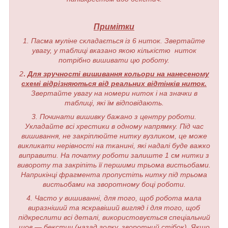
Примітки
1. Пасма муліне складається із 6 ниток. Звертайте
увагу, у таблиці вказано якою кількістю ниток
потрібно вишивати цю роботу.
2
.
Для зручності вишивання кольори на нанесеному
схемі відрізняються від реальних відтінків ниток.
Звертайте увагу на номери ниток і на значки в
таблиці, які їм відповідають.
3. Починати вишивку бажано з центру роботи.
Укладайте всі хрестики в одному напрямку. Під час
вишивання, не закріплюйте нитку вузликом, це може
викликати нерівності на тканині, які надалі буде важко
виправити. На початку роботи залиште 1 см нитки з
вивороту та закріпіть її першими трьома вистьобами.
Наприкінці фрагмента пропустіть нитку під трьома
вистьобами на зворотному боці роботи.
4. Часто у вишиванні, для того, щоб робота мала
виразніший та яскравіший вигляд і для того, щоб
підкреслити всі деталі, використовується спеціальний
шов — бекстич (назад голку, зворотний стібок). Якщо