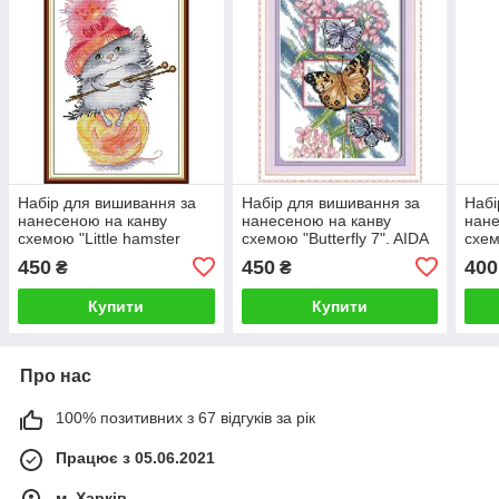
Набір для вишивання за
Набір для вишивання за
Набі
нанесеною на канву
нанесеною на канву
нане
схемою "Little hamster
схемою "Butterfly 7". AIDA
схем
leans to craft". AIDA 14CT
14CT printed 18*26 см
Flow
450
450
400
₴
₴
printed 22*35 см
prin
Купити
Купити
Про нас
100% позитивних з 67 відгуків за рік
Працює з 05.06.2021
м. Харків