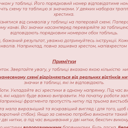
начком у таблиці. Його порядковий номер відповідатиме но
іть схему та таблицю зі значками. У деяких наборах трапляєт
хрестика.
різнятися від символів у таблиці на паперовій схемі. Пап
ому канві. Всі значки насамперед перевіряйте за таблицею
відповідають порядковим номерам обох таблиць.
 бажаний результат, уважно дотримуйтесь інструкції. Кож
имволів. Наприклад, повна зашивка хрестом, напівхрестом 
Примітки
ниток. Звертайте увагу, у таблиці вказано якою кількістю 
анесеному схемі відрізняються від реальних відтінків ни
значки в таблиці, які їм відповідають.
оти. Укладайте всі хрестики в одному напрямку. Під час в
, які надалі буде важко виправити. На початку роботи залиш
прикінці фрагмента пропустіть нитку під трьома вистьоб
ота мала виразніший та яскравіший вигляд і для того, щоб 
воротний стібок). Якщо за схемою потрібно виконати такий 
 дві нитки, а під час вишивання у дві нитки, бекстич викону
чно чистими
водорозчинними
барвниками. Будь ласка,
Бере