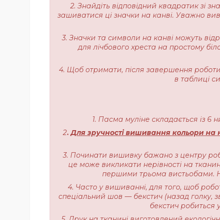
2. Знайдіть відповідний квадратик зі з
зашиватися ці значки на канві. Уважно вивч
3. Значки та символи на канві можуть від
для лічбового хреста на простому біл
4. Щоб отримати, після завершення роботи,
в таблиці с
1. Пасма муліне складається із 6 
2
.
Для зручності вишивання кольори на н
3. Починати вишивку бажано з центру роб
це може викликати нерівності на тканині
першими трьома вистьобами. На
4. Часто у вишиванні, для того, щоб роб
спеціальний шов — бекстич (назад голку, з
бекстич робиться у
5. Друк на тканині виготовлений екологі