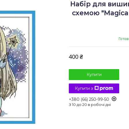
Набір для виши
схемою "Magical 
Готов
400 ₴
Купити
Купити з
+380 (66) 250-99-50
З 10 до 20 в робочі дні