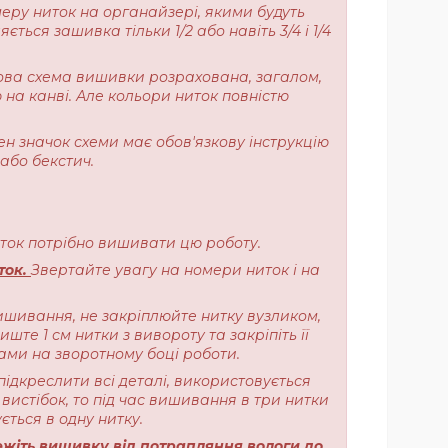
меру ниток на органайзері, якими будуть
ься зашивка тільки 1/2 або навіть 3/4 і 1/4
ерова схема вишивки розрахована, загалом,
 на канві. Але кольори ниток повністю
ен значок схеми має обов'язкову інструкцію
або бекстич.
ниток потрібно вишивати цю роботу.
ток.
Звертайте увагу на номери ниток і на
ишивання, не закріплюйте нитку вузликом,
те 1 см нитки з вивороту та закріпіть її
ами на зворотному боці роботи.
підкреслити всі деталі, використовується
вистібок, то під час вишивання в три нитки
ється в одну нитку.
жіть вишивку від потрапляння вологи до