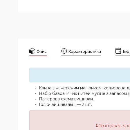
Опис
Характеристики
Інф
Канва з нанесеним малюнком, кольорова др
Набір бавовняних нитей муліне з запасом (
Паперова схема вишивки.
Голки вишивальні — 2 шт.
1.
Розгорніть по