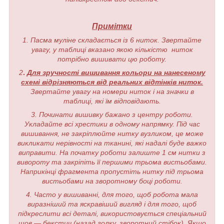
Примітки
1. Пасма муліне складається із 6 ниток. Звертайте
увагу, у таблиці вказано якою кількістю ниток
потрібно вишивати цю роботу.
2
.
Для зручності вишивання кольори на нанесеному
схемі відрізняються від реальних відтінків ниток.
Звертайте увагу на номери ниток і на значки в
таблиці, які їм відповідають.
3. Починати вишивку бажано з центру роботи.
Укладайте всі хрестики в одному напрямку. Під час
вишивання, не закріплюйте нитку вузликом, це може
викликати нерівності на тканині, які надалі буде важко
виправити. На початку роботи залиште 1 см нитки з
вивороту та закріпіть її першими трьома вистьобами.
Наприкінці фрагмента пропустіть нитку під трьома
вистьобами на зворотному боці роботи.
4. Часто у вишиванні, для того, щоб робота мала
виразніший та яскравіший вигляд і для того, щоб
підкреслити всі деталі, використовується спеціальний
шов — бекстич (назад голку, зворотний стібок). Якщо