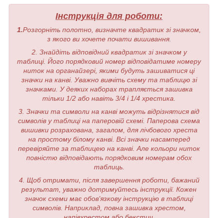
Інструкція для роботи:
1.
Розгорніть полотно, визначте квадратик зі значком,
з якого ви хочете почати вишивання.
2. Знайдіть відповідний квадратик зі значком у
таблиці. Його порядковий номер відповідатиме номеру
ниток на органайзері, якими будуть зашиватися ці
значки на канві. Уважно вивчіть схему та таблицю зі
значками. У деяких наборах трапляється зашивка
тільки 1/2 або навіть 3/4 і 1/4 хрестика.
3. Значки та символи на канві можуть відрізнятися від
символів у таблиці на паперовій схемі. Паперова схема
вишивки розрахована, загалом, для лічбового хреста
на простому білому канві. Всі значки насамперед
перевіряйте за таблицею на канві. Але кольори ниток
повністю відповідають порядковим номерам обох
таблиць.
4. Щоб отримати, після завершення роботи, бажаний
результат, уважно дотримуйтесь інструкції. Кожен
значок схеми має обов'язкову інструкцію в таблиці
символів. Наприклад, повна зашивка хрестом,
напівхрестом або бекстич.