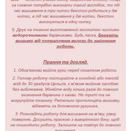
за схемою потрібно виконати такий вистібок, то під
час вишивання в три нитки бекстич робиться у дві
нитки, а під час вишивання у дві нитки, бекстич
виконується в одну нитку.
5. Друк на тканині виготовлений екологічно чистими
водорозчинними
барвниками. Будь ласка,
Бережіть
вишивку від потрапляння вологи до закінчення
роботи.
Прання та догляд.
1. Обов'язково мийте руки перед початком роботи.
2. Готову роботу постирайте в холодній або теплій
воді до 30 градусів Цельсія, з м'яким мийним засобом
без вибілювачів. Міняйте воду кілька разів до повного
зникнення барвника з канви. Не триті та не
викручуйте тканину. Ретельно прополощіть вишивку,
відіжміть за допомогою рушника.
3. Розкладіть роботу для висихання на м'яку, рівну
поверхню. Досушіть праскою з виворітного боку, щоб
не пошкодити роботу. Залиште на повітрі до повного
висихання.