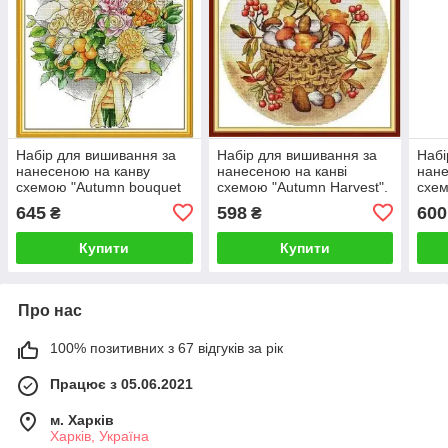
Набір для вишивання за
Набір для вишивання за
Набі
нанесеною на канву
нанесеною на канві
нане
схемою "Autumn bouquet
схемою "Autumn Harvest".
схем
2".AIDA 14CT printed ,
AIDA 14CT printed, 34*34
AIDA
645
598
600
₴
₴
33*36 см
см
см
Купити
Купити
Про нас
100% позитивних з 67 відгуків за рік
Працює з 05.06.2021
м. Харків
Харків, Україна