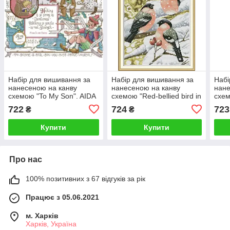
Набір для вишивання за
Набір для вишивання за
Набі
нанесеною на канву
нанесеною на канву
нане
схемою "To My Son". AIDA
схемою "Red-bellied bird in
схем
14CT printed , 37*30 см
the snow". AIDA 14CT
AIDA
722
724
723
₴
₴
printed, 28*35 см
см
Купити
Купити
Про нас
100% позитивних з 67 відгуків за рік
Працює з 05.06.2021
м. Харків
Харків, Україна