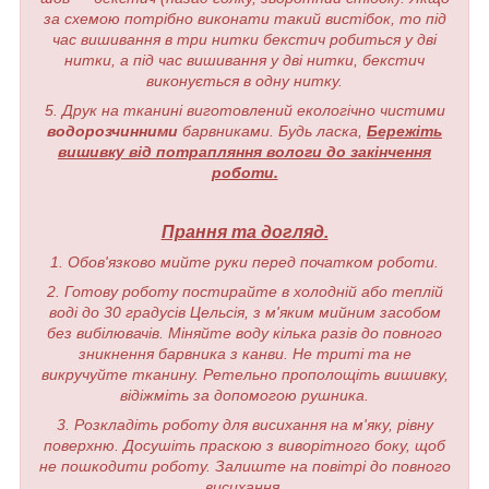
за схемою потрібно виконати такий вистібок, то під
час вишивання в три нитки бекстич робиться у дві
нитки, а під час вишивання у дві нитки, бекстич
виконується в одну нитку.
5. Друк на тканині виготовлений екологічно чистими
водорозчинними
барвниками. Будь ласка,
Бережіть
вишивку від потрапляння вологи до закінчення
роботи.
Прання та догляд.
1. Обов'язково мийте руки перед початком роботи.
2. Готову роботу постирайте в холодній або теплій
воді до 30 градусів Цельсія, з м'яким мийним засобом
без вибілювачів. Міняйте воду кілька разів до повного
зникнення барвника з канви. Не триті та не
викручуйте тканину. Ретельно прополощіть вишивку,
відіжміть за допомогою рушника.
3. Розкладіть роботу для висихання на м'яку, рівну
поверхню. Досушіть праскою з виворітного боку, щоб
не пошкодити роботу. Залиште на повітрі до повного
висихання.