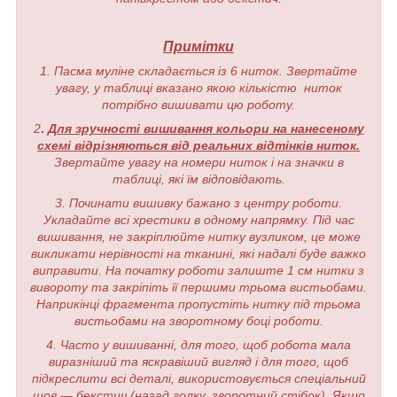
Примітки
1. Пасма муліне складається із 6 ниток. Звертайте
увагу, у таблиці вказано якою кількістю ниток
потрібно вишивати цю роботу.
2
.
Для зручності вишивання кольори на нанесеному
схемі відрізняються від реальних відтінків ниток.
Звертайте увагу на номери ниток і на значки в
таблиці, які їм відповідають.
3. Починати вишивку бажано з центру роботи.
Укладайте всі хрестики в одному напрямку. Під час
вишивання, не закріплюйте нитку вузликом, це може
викликати нерівності на тканині, які надалі буде важко
виправити. На початку роботи залиште 1 см нитки з
вивороту та закріпіть її першими трьома вистьобами.
Наприкінці фрагмента пропустіть нитку під трьома
вистьобами на зворотному боці роботи.
4. Часто у вишиванні, для того, щоб робота мала
виразніший та яскравіший вигляд і для того, щоб
підкреслити всі деталі, використовується спеціальний
шов — бекстич (назад голку, зворотний стібок). Якщо