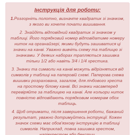
Інструкція для роботи:
1.
Розгорніть полотно, визначте квадратик зі значком,
з якого ви хочете почати вишивання.
2. Знайдіть відповідний квадратик зі значком у
таблиці. Його порядковий номер відповідатиме номеру
ниток на органайзері, якими будуть зашиватися ці
значки на канві. Уважно вивчіть схему та таблицю зі
значками. У деяких наборах трапляється зашивка
тільки 1/2 або навіть 3/4 і 1/4 хрестика.
3. Значки та символи на канві можуть відрізнятися від
символів у таблиці на паперовій схемі. Паперова схема
вишивки розрахована, загалом, для лічбового хреста
на простому білому канві. Всі значки насамперед
перевіряйте за таблицею на канві. Але кольори ниток
повністю відповідають порядковим номерам обох
таблиць.
4. Щоб отримати, після завершення роботи, бажаний
результат, уважно дотримуйтесь інструкції. Кожен
значок схеми має обов'язкову інструкцію в таблиці
символів. Наприклад, повна зашивка хрестом,
напівхрестом або бекстич.