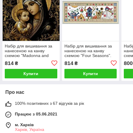
Набір для вишивання за
Набір для вишивання за
Набі
нанесеною на канву
нанесеною на канву
нане
схемою "Madonna and
схемою "Four Seasons".
схем
Child". AIDA 14CT printed,
AIDA 14CT printed, 54*22
". A
814
814
800
₴
₴
40*40 см
см
см
Купити
Купити
Про нас
100% позитивних з 67 відгуків за рік
Працює з 05.06.2021
м. Харків
Харків, Україна