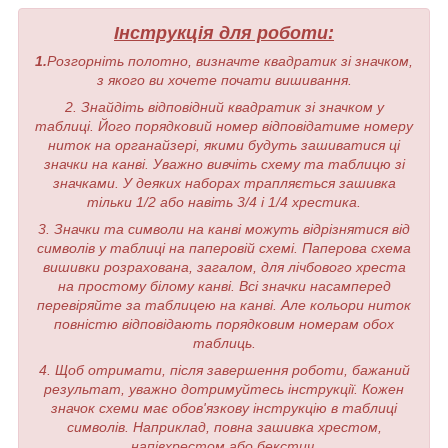
Інструкція для роботи:
1.
Розгорніть полотно, визначте квадратик зі значком,
з якого ви хочете почати вишивання.
2. Знайдіть відповідний квадратик зі значком у
таблиці. Його порядковий номер відповідатиме номеру
ниток на органайзері, якими будуть зашиватися ці
значки на канві. Уважно вивчіть схему та таблицю зі
значками. У деяких наборах трапляється зашивка
тільки 1/2 або навіть 3/4 і 1/4 хрестика.
3. Значки та символи на канві можуть відрізнятися від
символів у таблиці на паперовій схемі. Паперова схема
вишивки розрахована, загалом, для лічбового хреста
на простому білому канві. Всі значки насамперед
перевіряйте за таблицею на канві. Але кольори ниток
повністю відповідають порядковим номерам обох
таблиць.
4. Щоб отримати, після завершення роботи, бажаний
результат, уважно дотримуйтесь інструкції. Кожен
значок схеми має обов'язкову інструкцію в таблиці
символів. Наприклад, повна зашивка хрестом,
напівхрестом або бекстич.