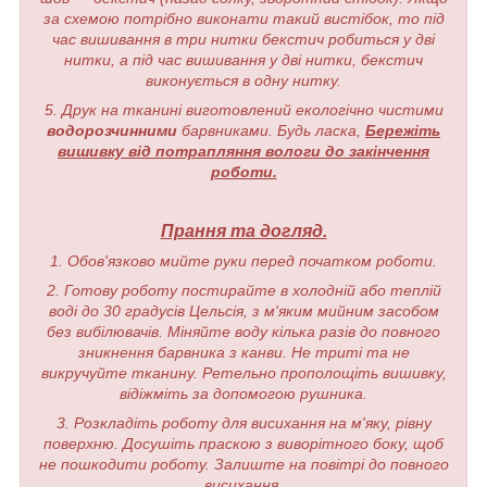
за схемою потрібно виконати такий вистібок, то під
час вишивання в три нитки бекстич робиться у дві
нитки, а під час вишивання у дві нитки, бекстич
виконується в одну нитку.
5. Друк на тканині виготовлений екологічно чистими
водорозчинними
барвниками. Будь ласка,
Бережіть
вишивку від потрапляння вологи до закінчення
роботи.
Прання та догляд.
1. Обов'язково мийте руки перед початком роботи.
2. Готову роботу постирайте в холодній або теплій
воді до 30 градусів Цельсія, з м'яким мийним засобом
без вибілювачів. Міняйте воду кілька разів до повного
зникнення барвника з канви. Не триті та не
викручуйте тканину. Ретельно прополощіть вишивку,
відіжміть за допомогою рушника.
3. Розкладіть роботу для висихання на м'яку, рівну
поверхню. Досушіть праскою з виворітного боку, щоб
не пошкодити роботу. Залиште на повітрі до повного
висихання.