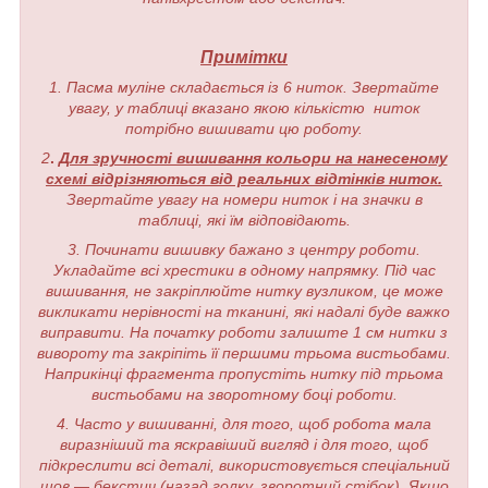
Примітки
1. Пасма муліне складається із 6 ниток. Звертайте
увагу, у таблиці вказано якою кількістю ниток
потрібно вишивати цю роботу.
2
.
Для зручності вишивання кольори на нанесеному
схемі відрізняються від реальних відтінків ниток.
Звертайте увагу на номери ниток і на значки в
таблиці, які їм відповідають.
3. Починати вишивку бажано з центру роботи.
Укладайте всі хрестики в одному напрямку. Під час
вишивання, не закріплюйте нитку вузликом, це може
викликати нерівності на тканині, які надалі буде важко
виправити. На початку роботи залиште 1 см нитки з
вивороту та закріпіть її першими трьома вистьобами.
Наприкінці фрагмента пропустіть нитку під трьома
вистьобами на зворотному боці роботи.
4. Часто у вишиванні, для того, щоб робота мала
виразніший та яскравіший вигляд і для того, щоб
підкреслити всі деталі, використовується спеціальний
шов — бекстич (назад голку, зворотний стібок). Якщо