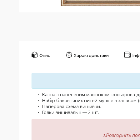
Опис
Характеристики
Інф
Канва з нанесеним малюнком, кольорова др
Набір бавовняних нитей муліне з запасом (
Паперова схема вишивки.
Голки вишивальні — 2 шт.
1.
Розгорніть по