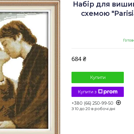
Набір для виши
схемою "Parisi
Готов
684 ₴
Купити
Купити з
+380 (66) 250-99-50
З 10 до 20 в робочі дні