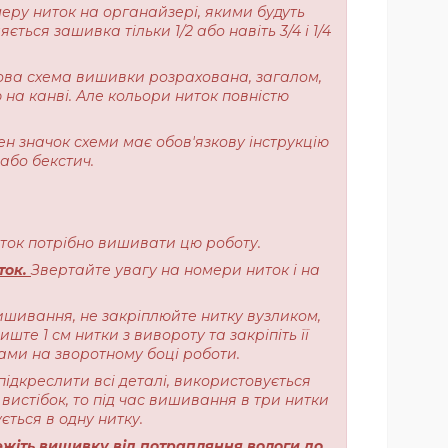
меру ниток на органайзері, якими будуть
ься зашивка тільки 1/2 або навіть 3/4 і 1/4
ерова схема вишивки розрахована, загалом,
 на канві. Але кольори ниток повністю
ен значок схеми має обов'язкову інструкцію
або бекстич.
ниток потрібно вишивати цю роботу.
ток.
Звертайте увагу на номери ниток і на
ишивання, не закріплюйте нитку вузликом,
те 1 см нитки з вивороту та закріпіть її
ами на зворотному боці роботи.
підкреслити всі деталі, використовується
вистібок, то під час вишивання в три нитки
ється в одну нитку.
жіть вишивку від потрапляння вологи до