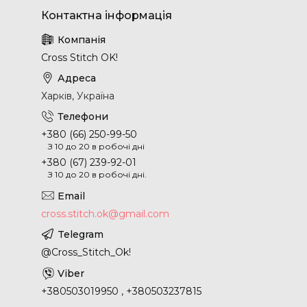
Cross Stitch OK!
Харків, Україна
+380 (66) 250-99-50
З 10 до 20 в робочі дні
+380 (67) 239-92-01
З 10 до 20 в робочі дні.
cross.stitch.ok@gmail.com
@Cross_Stitch_Ok!
+380503019950 , +380503237815