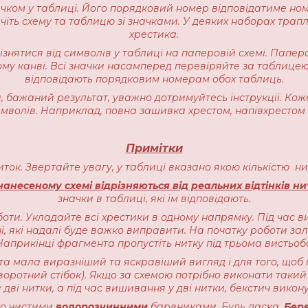
начком у таблиці. Його порядковий номер відповідатиме но
іть схему та таблицю зі значками. У деяких наборах трапляєт
хрестика.
різнятися від символів у таблиці на паперовій схемі. Пап
ому канві. Всі значки насамперед перевіряйте за таблицею
відповідають порядковим номерам обох таблиць.
 бажаний результат, уважно дотримуйтесь інструкції. Кож
имволів. Наприклад, повна зашивка хрестом, напівхрестом 
Примітки
ниток. Звертайте увагу, у таблиці вказано якою кількістю 
анесеному схемі відрізняються від реальних відтінків ни
значки в таблиці, які їм відповідають.
оти. Укладайте всі хрестики в одному напрямку. Під час в
, які надалі буде важко виправити. На початку роботи залиш
прикінці фрагмента пропустіть нитку під трьома вистьоб
ота мала виразніший та яскравіший вигляд і для того, щоб 
воротний стібок). Якщо за схемою потрібно виконати такий 
 дві нитки, а під час вишивання у дві нитки, бекстич викону
чно чистими
водорозчинними
барвниками. Будь ласка,
Бере