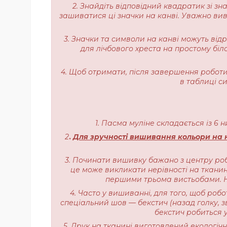
2. Знайдіть відповідний квадратик зі з
зашиватися ці значки на канві. Уважно вивч
3. Значки та символи на канві можуть від
для лічбового хреста на простому біл
4. Щоб отримати, після завершення роботи,
в таблиці с
1. Пасма муліне складається із 6 
2
.
Для зручності вишивання кольори на н
3. Починати вишивку бажано з центру роб
це може викликати нерівності на тканині
першими трьома вистьобами. На
4. Часто у вишиванні, для того, щоб роб
спеціальний шов — бекстич (назад голку, з
бекстич робиться у
5. Друк на тканині виготовлений екологі