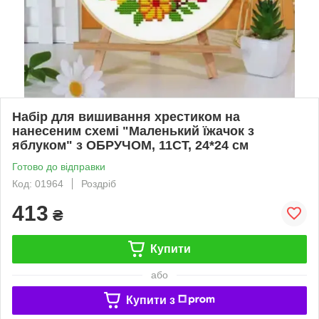
Набір для вишивання хрестиком на
нанесеним схемі "Маленький їжачок з
яблуком" з ОБРУЧОМ, 11СT, 24*24 см
Готово до відправки
Код: 01964
Роздріб
413
₴
Купити
або
Купити з