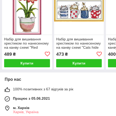
Набір для вишивання
Набір для вишивання
Набі
хрестиком по нанесеному
хрестиком по нанесеному
хрес
на канву схемі "Red
на канву схемі "Cats hide
канв
flower". AIDA 14CT printed,
in the cups". AIDA 14CT
of h
489
473
400
₴
₴
15*30 см
printed,29*13 см
14CT
Купити
Купити
Про нас
100% позитивних з 67 відгуків за рік
Працює з 05.06.2021
м. Харків
Харків, Україна