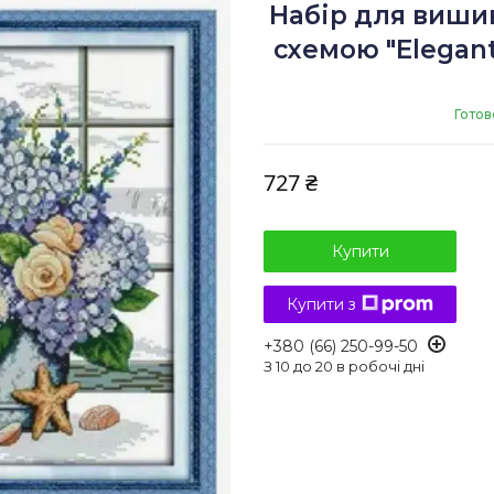
Набір для виши
схемою "Elegant"
Готов
727 ₴
Купити
Купити з
+380 (66) 250-99-50
З 10 до 20 в робочі дні