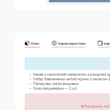
Опис
Характеристики
Інф
Канва з нанесеним малюнком, кольорова др
Набір бавовняних нитей муліне з запасом (
Паперова схема вишивки.
Голки вишивальні — 2 шт.
1.
Розгорніть по