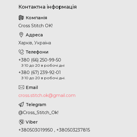
Cross Stitch OK!
Харків, Україна
+380 (66) 250-99-50
З 10 до 20 в робочі дні
+380 (67) 239-92-01
З 10 до 20 в робочі дні.
cross.stitch.ok@gmail.com
@Cross_Stitch_Ok!
+380503019950 , +380503237815