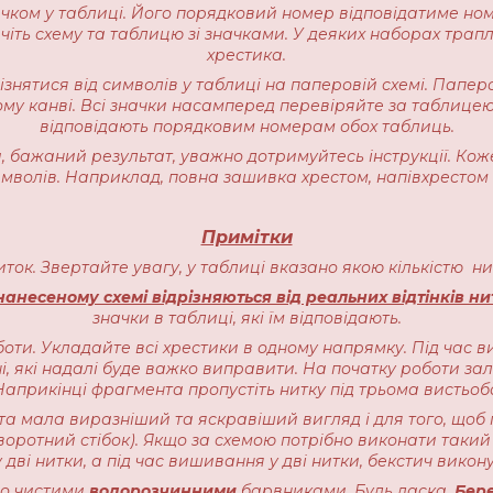
начком у таблиці. Його порядковий номер відповідатиме но
іть схему та таблицю зі значками. У деяких наборах трапляєт
хрестика.
різнятися від символів у таблиці на паперовій схемі. Пап
ому канві. Всі значки насамперед перевіряйте за таблицею
відповідають порядковим номерам обох таблиць.
 бажаний результат, уважно дотримуйтесь інструкції. Кож
имволів. Наприклад, повна зашивка хрестом, напівхрестом 
Примітки
ниток. Звертайте увагу, у таблиці вказано якою кількістю 
анесеному схемі відрізняються від реальних відтінків ни
значки в таблиці, які їм відповідають.
оти. Укладайте всі хрестики в одному напрямку. Під час в
, які надалі буде важко виправити. На початку роботи залиш
прикінці фрагмента пропустіть нитку під трьома вистьоб
ота мала виразніший та яскравіший вигляд і для того, щоб 
воротний стібок). Якщо за схемою потрібно виконати такий 
 дві нитки, а під час вишивання у дві нитки, бекстич викону
чно чистими
водорозчинними
барвниками. Будь ласка,
Бере