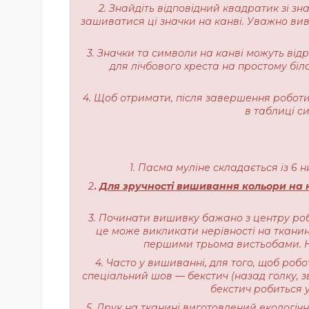
2. Знайдіть відповідний квадратик зі з
зашиватися ці значки на канві. Уважно вивч
3. Значки та символи на канві можуть від
для лічбового хреста на простому біл
4. Щоб отримати, після завершення роботи,
в таблиці с
1. Пасма муліне складається із 6 
2
.
Для зручності вишивання кольори на н
3. Починати вишивку бажано з центру роб
це може викликати нерівності на тканині
першими трьома вистьобами. На
4. Часто у вишиванні, для того, щоб роб
спеціальний шов — бекстич (назад голку, з
бекстич робиться у
5. Друк на тканині виготовлений екологі