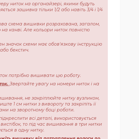
меру ниток на органайзері, якими будуть
ься зашивка тільки 1/2 або навіть 3/4 і 1/4
ерова схема вишивки розрахована, загалом,
 на канві. Але кольори ниток повністю
ен значок схеми має обов'язкову інструкцію
або бекстич.
ниток потрібно вишивати цю роботу.
ток.
Звертайте увагу на номери ниток і на
ишивання, не закріплюйте нитку вузликом,
те 1 см нитки з вивороту та закріпіть її
ами на зворотному боці роботи.
підкреслити всі деталі, використовується
вистібок, то під час вишивання в три нитки
ється в одну нитку.
жіть вишивку від потрапляння вологи до