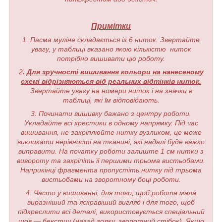
Примітки
1. Пасма муліне складається із 6 ниток. Звертайте
увагу, у таблиці вказано якою кількістю ниток
потрібно вишивати цю роботу.
2
.
Для зручності вишивання кольори на нанесеному
схемі відрізняються від реальних відтінків ниток.
Звертайте увагу на номери ниток і на значки в
таблиці, які їм відповідають.
3. Починати вишивку бажано з центру роботи.
Укладайте всі хрестики в одному напрямку. Під час
вишивання, не закріплюйте нитку вузликом, це може
викликати нерівності на тканині, які надалі буде важко
виправити. На початку роботи залиште 1 см нитки з
вивороту та закріпіть її першими трьома вистьобами.
Наприкінці фрагмента пропустіть нитку під трьома
вистьобами на зворотному боці роботи.
4. Часто у вишиванні, для того, щоб робота мала
виразніший та яскравіший вигляд і для того, щоб
підкреслити всі деталі, використовується спеціальний
шов — бекстич (назад голку, зворотний стібок). Якщо