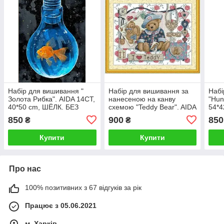
Набір для вишивання "
Набір для вишивання за
Набі
Золота Рибка". AIDA 14CT,
нанесеною на канву
"Hun
40*50 cm, ШЁЛК. БЕЗ
схемою "Teddy Bear". AIDA
54*4
нанесення на канву
14CT printed 49*41 см
на к
850
900
850
₴
₴
схеми.
Купити
Купити
Про нас
100% позитивних з 67 відгуків за рік
Працює з 05.06.2021
м. Харків