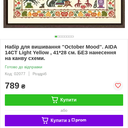
Набір для вишивання "October Mood". AIDA
14CT Light Yellow , 41*28 см. БЕЗ нанесення
на канву схеми.
Готово до відправки
Код: 02077
Роздріб
789
₴
Купити
або
Купити з