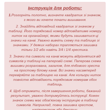
Інструкція для роботи:
1.
Розгорніть полотно, визначте квадратик зі значком,
з якого ви хочете почати вишивання.
2. Знайдіть відповідний квадратик зі значком у
таблиці. Його порядковий номер відповідатиме номеру
ниток на органайзері, якими будуть зашиватися ці
значки на канві. Уважно вивчіть схему та таблицю зі
значками. У деяких наборах трапляється зашивка
тільки 1/2 або навіть 3/4 і 1/4 хрестика.
3. Значки та символи на канві можуть відрізнятися від
символів у таблиці на паперовій схемі. Паперова схема
вишивки розрахована, загалом, для лічбового хреста
на простому білому канві. Всі значки насамперед
перевіряйте за таблицею на канві. Але кольори ниток
повністю відповідають порядковим номерам обох
таблиць.
4. Щоб отримати, після завершення роботи, бажаний
результат, уважно дотримуйтесь інструкції. Кожен
значок схеми має обов'язкову інструкцію в таблиці
символів. Наприклад, повна зашивка хрестом,
напівхрестом або бекстич.