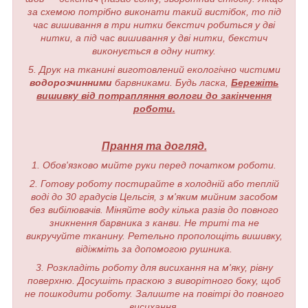
за схемою потрібно виконати такий вистібок, то під
час вишивання в три нитки бекстич робиться у дві
нитки, а під час вишивання у дві нитки, бекстич
виконується в одну нитку.
5. Друк на тканині виготовлений екологічно чистими
водорозчинними
барвниками. Будь ласка,
Бережіть
вишивку від потрапляння вологи до закінчення
роботи.
Прання та догляд.
1. Обов'язково мийте руки перед початком роботи.
2. Готову роботу постирайте в холодній або теплій
воді до 30 градусів Цельсія, з м'яким мийним засобом
без вибілювачів. Міняйте воду кілька разів до повного
зникнення барвника з канви. Не триті та не
викручуйте тканину. Ретельно прополощіть вишивку,
відіжміть за допомогою рушника.
3. Розкладіть роботу для висихання на м'яку, рівну
поверхню. Досушіть праскою з виворітного боку, щоб
не пошкодити роботу. Залиште на повітрі до повного
висихання.