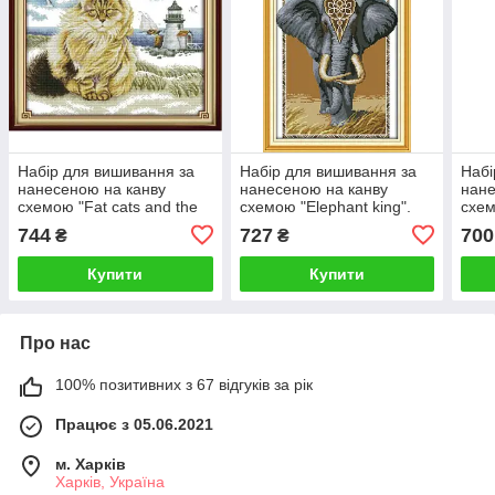
Набір для вишивання за
Набір для вишивання за
Набі
нанесеною на канву
нанесеною на канву
нане
схемою "Fat cats and the
схемою "Elephant king".
схем
lighthouse". AIDA 14CT
AIDA 14CT printed 31*43
Hors
744
727
700
₴
₴
printed, 43*35 см
см
14CT
Купити
Купити
Про нас
100% позитивних з 67 відгуків за рік
Працює з 05.06.2021
м. Харків
Харків, Україна