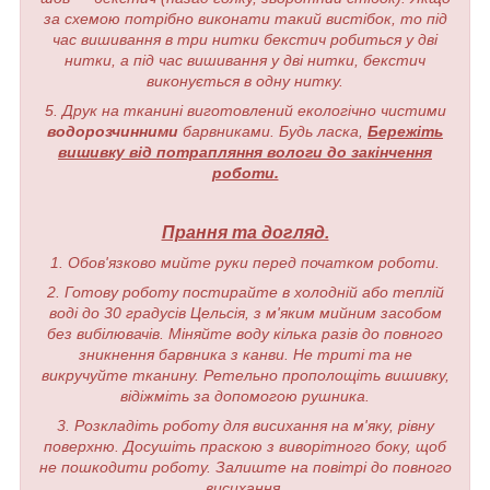
за схемою потрібно виконати такий вистібок, то під
час вишивання в три нитки бекстич робиться у дві
нитки, а під час вишивання у дві нитки, бекстич
виконується в одну нитку.
5. Друк на тканині виготовлений екологічно чистими
водорозчинними
барвниками. Будь ласка,
Бережіть
вишивку від потрапляння вологи до закінчення
роботи.
Прання та догляд.
1. Обов'язково мийте руки перед початком роботи.
2. Готову роботу постирайте в холодній або теплій
воді до 30 градусів Цельсія, з м'яким мийним засобом
без вибілювачів. Міняйте воду кілька разів до повного
зникнення барвника з канви. Не триті та не
викручуйте тканину. Ретельно прополощіть вишивку,
відіжміть за допомогою рушника.
3. Розкладіть роботу для висихання на м'яку, рівну
поверхню. Досушіть праскою з виворітного боку, щоб
не пошкодити роботу. Залиште на повітрі до повного
висихання.