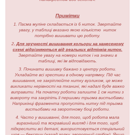
Примітки
1. Пасма муліне складається із 6 ниток. Звертайте
увагу, у таблиці вказано якою кількістю ниток
потрібно вишивати цю роботу.
2
.
Для зручності вишивання кольори на нанесеному
схемі відрізняються від реальних відтінків ниток.
Звертайте увагу на номери ниток і на значки в
таблиці, які їм відповідають.
3. Починати вишивку бажано з центру роботи.
Укладайте всі хрестики в одному напрямку. Під час
вишивання, не закріплюйте нитку вузликом, це може
викликати нерівності на тканині, які надалі буде важко
виправити. На початку роботи залиште 1 см нитки з
вивороту та закріпіть її першими трьома вистьобами.
Наприкінці фрагмента пропустіть нитку під трьома
вистьобами на зворотному боці роботи.
4. Часто у вишиванні, для того, щоб робота мала
виразніший та яскравіший вигляд і для того, щоб
підкреслити всі деталі, використовується спеціальний
шов — бекстич (назад голку, зворотний стібок). Якщо