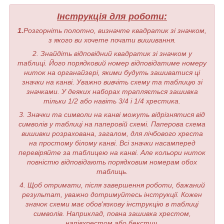
Інструкція для роботи:
1.
Розгорніть полотно, визначте квадратик зі значком,
з якого ви хочете почати вишивання.
2. Знайдіть відповідний квадратик зі значком у
таблиці. Його порядковий номер відповідатиме номеру
ниток на органайзері, якими будуть зашиватися ці
значки на канві. Уважно вивчіть схему та таблицю зі
значками. У деяких наборах трапляється зашивка
тільки 1/2 або навіть 3/4 і 1/4 хрестика.
3. Значки та символи на канві можуть відрізнятися від
символів у таблиці на паперовій схемі. Паперова схема
вишивки розрахована, загалом, для лічбового хреста
на простому білому канві. Всі значки насамперед
перевіряйте за таблицею на канві. Але кольори ниток
повністю відповідають порядковим номерам обох
таблиць.
4. Щоб отримати, після завершення роботи, бажаний
результат, уважно дотримуйтесь інструкції. Кожен
значок схеми має обов'язкову інструкцію в таблиці
символів. Наприклад, повна зашивка хрестом,
напівхрестом або бекстич.