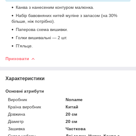
Канва з нанесеним контуром малюнка.
Набір бавовняних нитей муліне з запасом (на 30%
більше, ніж потрібно).
Паперова схема вишивки.
Голки вишивальні — 2 шт.
П'яльце.
Приховати
Характеристики
Основні атрибути
Виробник
Noname
Країна виробник
Китай
Довжина
20 см
Діаметр
20 см
Зашивка
Часткова
Склад набору
Дві голки, Нитки, Канва з