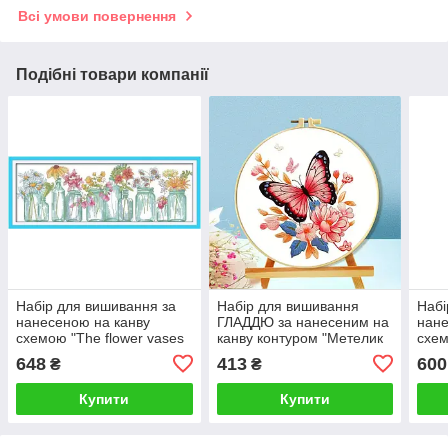
Всі умови повернення
Подібні товари компанії
Набір для вишивання за
Набір для вишивання
Набі
нанесеною на канву
ГЛАДДЮ за нанесеним на
нане
схемою "The flower vases
канву контуром "Метелик
схем
". AIDA 14CT printed, 52*20
3" БЕЗ ОРУЧА. Льон,
(2) 
648
413
600
₴
₴
см
24*24 см
35*3
Купити
Купити