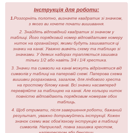
Інструкція для роботи:
1.
Розгорніть полотно, визначте квадратик зі значком,
з якого ви хочете почати вишивання.
2. Знайдіть відповідний квадратик зі значком у
таблиці. Його порядковий номер відповідатиме номеру
ниток на органайзері, якими будуть зашиватися ці
значки на канві. Уважно вивчіть схему та таблицю зі
значками. У деяких наборах трапляється зашивка
тільки 1/2 або навіть 3/4 і 1/4 хрестика.
3. Значки та символи на канві можуть відрізнятися від
символів у таблиці на паперовій схемі. Паперова схема
вишивки розрахована, загалом, для лічбового хреста
на простому білому канві. Всі значки насамперед
перевіряйте за таблицею на канві. Але кольори ниток
повністю відповідають порядковим номерам обох
таблиць.
4. Щоб отримати, після завершення роботи, бажаний
результат, уважно дотримуйтесь інструкції. Кожен
значок схеми має обов'язкову інструкцію в таблиці
символів. Наприклад, повна зашивка хрестом,
напівхрестом або бекстич.