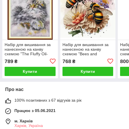
Набір для вишивання за
Набір для вишивання за
Набі
нанесеною на канву
нанесеною на канву
нане
схемою "The Fluffy Oil-
схемою "Bees and
схем
painted Cat ".AIDA 14CT
flowers".AIDA 14CT printed
flow
789
768
800
₴
₴
printed , 35*43 см
, 40*40 см
prin
Купити
Купити
Про нас
100% позитивних з 67 відгуків за рік
Працює з 05.06.2021
м. Харків
Харків, Україна