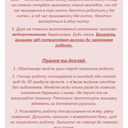
за схемою потрібно виконати такий вистібок, то під
час вишивання в три нитки бекстич робиться у дві
нитки, а під час вишивання у дві нитки, бекстич
виконується в одну нитку.
5. Друк на тканині виготовлений екологічно чистими
водорозчинними
барвниками. Будь ласка,
Бережіть
вишивку від потрапляння вологи до закінчення
роботи.
Прання та догляд.
1. Обов'язково мийте руки перед початком роботи.
2. Готову роботу постирайте в холодній або теплій
воді до 30 градусів Цельсія, з м'яким мийним засобом
без вибілювачів. Міняйте воду кілька разів до повного
зникнення барвника з канви. Не триті та не
викручуйте тканину. Ретельно прополощіть вишивку,
відіжміть за допомогою рушника.
3. Розкладіть роботу для висихання на м'яку, рівну
поверхню. Досушіть праскою з виворітного боку, щоб
не пошкодити роботу. Залиште на повітрі до повного
висихання.