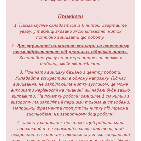
Примітки
1. Пасма муліне складається із 6 ниток. Звертайте
увагу, у таблиці вказано якою кількістю ниток
потрібно вишивати цю роботу.
2
.
Для зручності вишивання кольори на нанесеному
схемі відрізняються від реальних відтінків ниток.
Звертайте увагу на номери ниток і на значки в
таблиці, які їм відповідають.
3. Починати вишивку бажано з центру роботи.
Укладайте всі хрестики в одному напрямку. Під час
вишивання, не закріплюйте нитку вузликом, це може
викликати нерівності на тканині, які надалі буде важко
виправити. На початку роботи залиште 1 см нитки з
вивороту та закріпіть її першими трьома вистьобами.
Наприкінці фрагмента пропустіть нитку під трьома
вистьобами на зворотному боці роботи.
4. Часто у вишиванні, для того, щоб робота мала
виразніший та яскравіший вигляд і для того, щоб
підкреслити всі деталі, використовується спеціальний
шов — бекстич (назад голку, зворотний стібок). Якщо