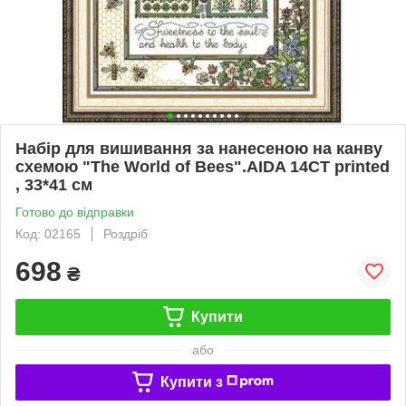
Набір для вишивання за нанесеною на канву
схемою "The World of Bees".AIDA 14CT printed
, 33*41 см
Готово до відправки
Код: 02165
Роздріб
698
₴
Купити
або
Купити з