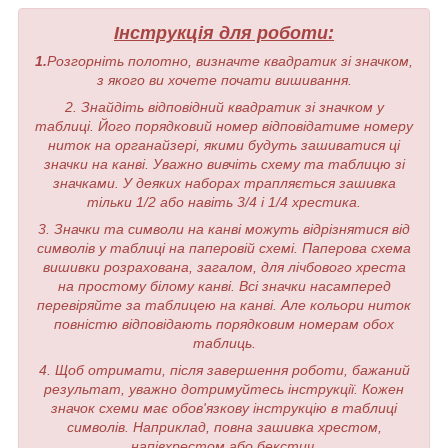
Інструкція для роботи:
1.
Розгорніть полотно, визначте квадратик зі значком,
з якого ви хочете почати вишивання.
2. Знайдіть відповідний квадратик зі значком у
таблиці. Його порядковий номер відповідатиме номеру
ниток на органайзері, якими будуть зашиватися ці
значки на канві. Уважно вивчіть схему та таблицю зі
значками. У деяких наборах трапляється зашивка
тільки 1/2 або навіть 3/4 і 1/4 хрестика.
3. Значки та символи на канві можуть відрізнятися від
символів у таблиці на паперовій схемі. Паперова схема
вишивки розрахована, загалом, для лічбового хреста
на простому білому канві. Всі значки насамперед
перевіряйте за таблицею на канві. Але кольори ниток
повністю відповідають порядковим номерам обох
таблиць.
4. Щоб отримати, після завершення роботи, бажаний
результат, уважно дотримуйтесь інструкції. Кожен
значок схеми має обов'язкову інструкцію в таблиці
символів. Наприклад, повна зашивка хрестом,
напівхрестом або бекстич.