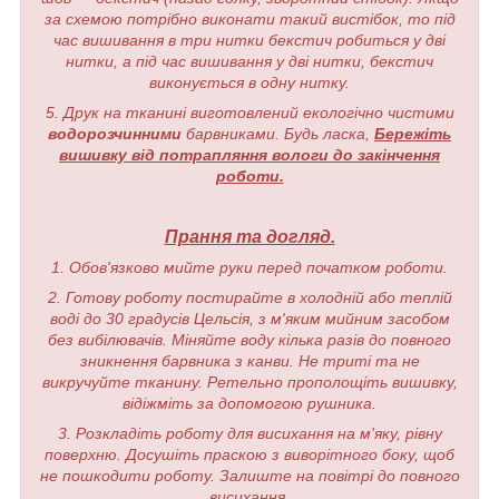
за схемою потрібно виконати такий вистібок, то під
час вишивання в три нитки бекстич робиться у дві
нитки, а під час вишивання у дві нитки, бекстич
виконується в одну нитку.
5. Друк на тканині виготовлений екологічно чистими
водорозчинними
барвниками. Будь ласка,
Бережіть
вишивку від потрапляння вологи до закінчення
роботи.
Прання та догляд.
1. Обов'язково мийте руки перед початком роботи.
2. Готову роботу постирайте в холодній або теплій
воді до 30 градусів Цельсія, з м'яким мийним засобом
без вибілювачів. Міняйте воду кілька разів до повного
зникнення барвника з канви. Не триті та не
викручуйте тканину. Ретельно прополощіть вишивку,
відіжміть за допомогою рушника.
3. Розкладіть роботу для висихання на м'яку, рівну
поверхню. Досушіть праскою з виворітного боку, щоб
не пошкодити роботу. Залиште на повітрі до повного
висихання.