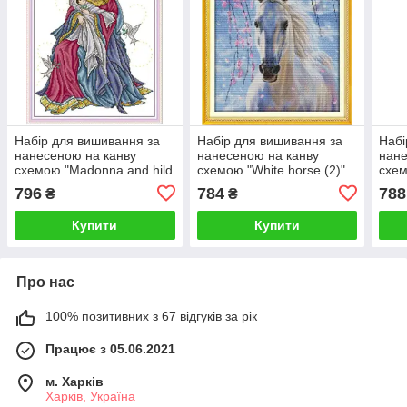
Набір для вишивання за
Набір для вишивання за
Набі
нанесеною на канву
нанесеною на канву
нане
схемою "Madonna and hild
схемою "White horse (2)".
схем
20". AIDA 14CT printed
AIDA 14CT printed, 36*42
14CT
796
784
788
₴
₴
36*46 см
см
Купити
Купити
Про нас
100% позитивних з 67 відгуків за рік
Працює з 05.06.2021
м. Харків
Харків, Україна