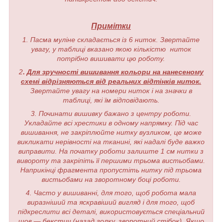
Примітки
1. Пасма муліне складається із 6 ниток. Звертайте
увагу, у таблиці вказано якою кількістю ниток
потрібно вишивати цю роботу.
2
.
Для зручності вишивання кольори на нанесеному
схемі відрізняються від реальних відтінків ниток.
Звертайте увагу на номери ниток і на значки в
таблиці, які їм відповідають.
3. Починати вишивку бажано з центру роботи.
Укладайте всі хрестики в одному напрямку. Під час
вишивання, не закріплюйте нитку вузликом, це може
викликати нерівності на тканині, які надалі буде важко
виправити. На початку роботи залиште 1 см нитки з
вивороту та закріпіть її першими трьома вистьобами.
Наприкінці фрагмента пропустіть нитку під трьома
вистьобами на зворотному боці роботи.
4. Часто у вишиванні, для того, щоб робота мала
виразніший та яскравіший вигляд і для того, щоб
підкреслити всі деталі, використовується спеціальний
шов — бекстич (назад голку, зворотний стібок). Якщо