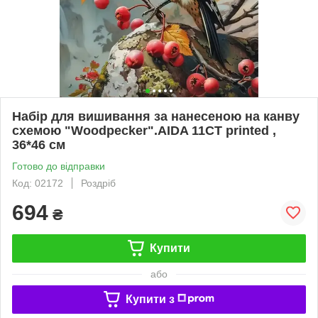
Набір для вишивання за нанесеною на канву
схемою "Woodpecker".AIDA 11CT printed ,
36*46 см
Готово до відправки
Код: 02172
Роздріб
694
₴
Купити
або
Купити з