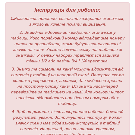
Інструкція для роботи:
1.
Розгорніть полотно, визначте квадратик зі значком,
з якого ви хочете почати вишивання.
2. Знайдіть відповідний квадратик зі значком у
таблиці. Його порядковий номер відповідатиме номеру
ниток на органайзері, якими будуть зашиватися ці
значки на канві. Уважно вивчіть схему та таблицю зі
значками. У деяких наборах трапляється зашивка
тільки 1/2 або навіть 3/4 і 1/4 хрестика.
3. Значки та символи на канві можуть відрізнятися від
символів у таблиці на паперовій схемі. Паперова схема
вишивки розрахована, загалом, для лічбового хреста
на простому білому канві. Всі значки насамперед
перевіряйте за таблицею на канві. Але кольори ниток
повністю відповідають порядковим номерам обох
таблиць.
4. Щоб отримати, після завершення роботи, бажаний
результат, уважно дотримуйтесь інструкції. Кожен
значок схеми має обов'язкову інструкцію в таблиці
символів. Наприклад, повна зашивка хрестом,
напівхрестом або бекстич.