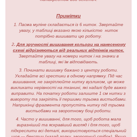
Примітки
1. Пасма муліне складається із 6 ниток. Звертайте
увагу, у таблиці вказано якою кількістю ниток
потрібно вишивати цю роботу.
2
.
Для зручності вишивання кольори на нанесеному
схемі відрізняються від реальних відтінків ниток.
Звертайте увагу на номери ниток і на значки в
таблиці, які їм відповідають.
3. Починати вишивку бажано з центру роботи.
Укладайте всі хрестики в одному напрямку. Під час
вишивання, не закріплюйте нитку вузликом, це може
викликати нерівності на тканині, які надалі буде важко
виправити. На початку роботи залиште 1 см нитки з
вивороту та закріпіть її першими трьома вистьобами.
Наприкінці фрагмента пропустіть нитку під трьома
вистьобами на зворотному боці роботи.
4. Часто у вишиванні, для того, щоб робота мала
виразніший та яскравіший вигляд і для того, щоб
підкреслити всі деталі, використовується спеціальний
шов — бекстич (назад голку, зворотний стібок). Якщо