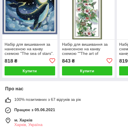
Набір для вишивання за
Набір для вишивання за
Набі
нанесеною на канву
нанесеною на канву
схем
схемою "The sea of stars".
схемою ""The art of
канву
AIDA 14CT printed, 47*40
hummingbirds". AIDA 14CT
AIDA
818
843
819
₴
₴
см
printed, 28*5". AIDA 14CT
см
printed, 28*54 см
Купити
Купити
Про нас
100% позитивних з 67 відгуків за рік
Працює з 05.06.2021
м. Харків
Харків, Україна