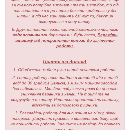
за схемою потрібно виконати такий вистібок, то під
час вишивання в три нитки бекстич робиться у дві
нитки, а під час вишивання у дві нитки, бекстич
виконується в одну нитку.
5. Друк на тканині виготовлений екологічно чистими
водорозчинними
барвниками. Будь ласка,
Бережіть
вишивку від потрапляння вологи до закінчення
роботи.
Прання та догляд.
1. Обов'язково мийте руки перед початком роботи.
2. Готову роботу постирайте в холодній або теплій
воді до 30 градусів Цельсія, з м'яким мийним засобом
без вибілювачів. Міняйте воду кілька разів до повного
зникнення барвника з канви. Не триті та не
викручуйте тканину. Ретельно прополощіть вишивку,
відіжміть за допомогою рушника.
3. Розкладіть роботу для висихання на м'яку, рівну
поверхню. Досушіть праскою з виворітного боку, щоб
не пошкодити роботу. Залиште на повітрі до повного
висихання.