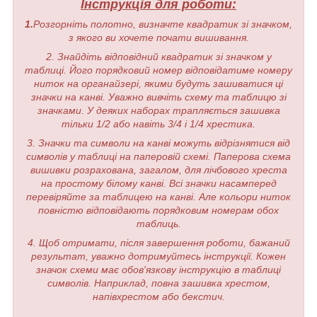
Інструкція для роботи:
1.
Розгорніть полотно, визначте квадратик зі значком,
з якого ви хочете почати вишивання.
2. Знайдіть відповідний квадратик зі значком у
таблиці. Його порядковий номер відповідатиме номеру
ниток на органайзері, якими будуть зашиватися ці
значки на канві. Уважно вивчіть схему та таблицю зі
значками. У деяких наборах трапляється зашивка
тільки 1/2 або навіть 3/4 і 1/4 хрестика.
3. Значки та символи на канві можуть відрізнятися від
символів у таблиці на паперовій схемі. Паперова схема
вишивки розрахована, загалом, для лічбового хреста
на простому білому канві. Всі значки насамперед
перевіряйте за таблицею на канві. Але кольори ниток
повністю відповідають порядковим номерам обох
таблиць.
4. Щоб отримати, після завершення роботи, бажаний
результат, уважно дотримуйтесь інструкції. Кожен
значок схеми має обов'язкову інструкцію в таблиці
символів. Наприклад, повна зашивка хрестом,
напівхрестом або бекстич.