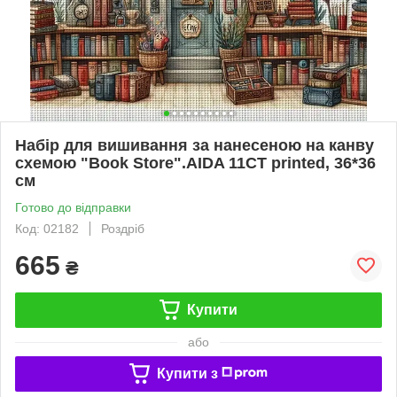
Набір для вишивання за нанесеною на канву
схемою "Book Store".AIDA 11CT printed, 36*36
см
Готово до відправки
Код: 02182
Роздріб
665
₴
Купити
або
Купити з