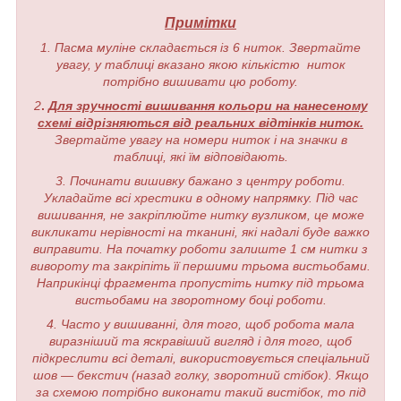
Примітки
1. Пасма муліне складається із 6 ниток. Звертайте
увагу, у таблиці вказано якою кількістю ниток
потрібно вишивати цю роботу.
2
.
Для зручності вишивання кольори на нанесеному
схемі відрізняються від реальних відтінків ниток.
Звертайте увагу на номери ниток і на значки в
таблиці, які їм відповідають.
3. Починати вишивку бажано з центру роботи.
Укладайте всі хрестики в одному напрямку. Під час
вишивання, не закріплюйте нитку вузликом, це може
викликати нерівності на тканині, які надалі буде важко
виправити. На початку роботи залиште 1 см нитки з
вивороту та закріпіть її першими трьома вистьобами.
Наприкінці фрагмента пропустіть нитку під трьома
вистьобами на зворотному боці роботи.
4. Часто у вишиванні, для того, щоб робота мала
виразніший та яскравіший вигляд і для того, щоб
підкреслити всі деталі, використовується спеціальний
шов — бекстич (назад голку, зворотний стібок). Якщо
за схемою потрібно виконати такий вистібок, то під