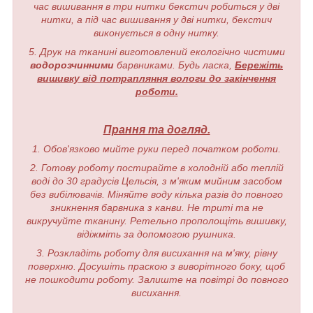
час вишивання в три нитки бекстич робиться у дві
нитки, а під час вишивання у дві нитки, бекстич
виконується в одну нитку.
5. Друк на тканині виготовлений екологічно чистими
водорозчинними
барвниками. Будь ласка,
Бережіть
вишивку від потрапляння вологи до закінчення
роботи.
Прання та догляд.
1. Обов'язково мийте руки перед початком роботи.
2. Готову роботу постирайте в холодній або теплій
воді до 30 градусів Цельсія, з м'яким мийним засобом
без вибілювачів. Міняйте воду кілька разів до повного
зникнення барвника з канви. Не триті та не
викручуйте тканину. Ретельно прополощіть вишивку,
відіжміть за допомогою рушника.
3. Розкладіть роботу для висихання на м'яку, рівну
поверхню. Досушіть праскою з виворітного боку, щоб
не пошкодити роботу. Залиште на повітрі до повного
висихання.