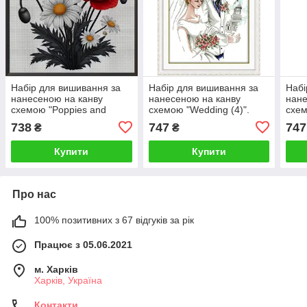
Набір для вишивання за
Набір для вишивання за
Набі
нанесеною на канву
нанесеною на канву
нане
схемою "Poppies and
схемою "Wedding (4)".
схем
daisies". AIDA 11CT printed
AIDA 14CT printed 36*46
prin
738
747
747
₴
₴
, 36*36 см
см
Купити
Купити
Про нас
100% позитивних з 67 відгуків за рік
Працює з 05.06.2021
м. Харків
Харків, Україна
Контакти