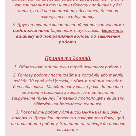
час вишивання в три нитки бекстич робиться у дві
нитки, а під час вишивання у дві нитки, бекстич
виконується в одну нитку.
5. Друк на тканині виготовлений екологічно чистими
водорозчинними
барвниками. Будь ласка,
Бережіть
вишивку від потрапляння вологи до закінчення
роботи.
Прання та догляд.
1. Обов'язково мийте руки перед початком роботи.
2. Готову роботу постирайте в холодній або теплій
воді до 30 градусів Цельсія, з м'яким мийним засобом
без вибілювачів. Міняйте воду кілька разів до повного
зникнення барвника з канви. Не триті та не
викручуйте тканину. Ретельно прополощіть вишивку,
відіжміть за допомогою рушника.
3. Розкладіть роботу для висихання на м'яку, рівну
поверхню. Досушіть праскою з виворітного боку, щоб
не пошкодити роботу. Залиште на повітрі до повного
висихання.