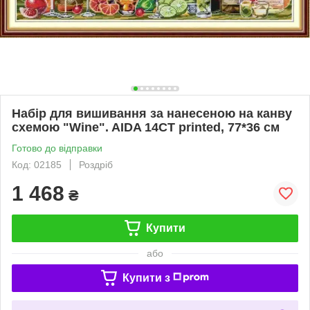
Набір для вишивання за нанесеною на канву
схемою "Wine". AIDA 14CT printed, 77*36 см
Готово до відправки
Код: 02185
Роздріб
1 468
₴
Купити
або
Купити з