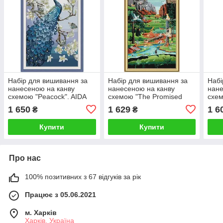
Набір для вишивання за
Набір для вишивання за
Набі
нанесеною на канву
нанесеною на канву
нане
схемою "Peacock". AIDA
схемою "The Promised
схем
14CT printed 47*72 см
Land". AIDA 14CT printed
cera
1 650
1 629
1 6
₴
₴
51*102 см
prin
Купити
Купити
Про нас
100% позитивних з 67 відгуків за рік
Працює з 05.06.2021
м. Харків
Харків, Україна