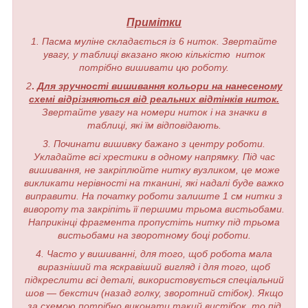
Примітки
1. Пасма муліне складається із 6 ниток. Звертайте
увагу, у таблиці вказано якою кількістю ниток
потрібно вишивати цю роботу.
2
.
Для зручності вишивання кольори на нанесеному
схемі відрізняються від реальних відтінків ниток.
Звертайте увагу на номери ниток і на значки в
таблиці, які їм відповідають.
3. Починати вишивку бажано з центру роботи.
Укладайте всі хрестики в одному напрямку. Під час
вишивання, не закріплюйте нитку вузликом, це може
викликати нерівності на тканині, які надалі буде важко
виправити. На початку роботи залиште 1 см нитки з
вивороту та закріпіть її першими трьома вистьобами.
Наприкінці фрагмента пропустіть нитку під трьома
вистьобами на зворотному боці роботи.
4. Часто у вишиванні, для того, щоб робота мала
виразніший та яскравіший вигляд і для того, щоб
підкреслити всі деталі, використовується спеціальний
шов — бекстич (назад голку, зворотний стібок). Якщо
за схемою потрібно виконати такий вистібок, то під