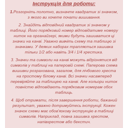
Інструкція для роботи:
1.
Розгорніть полотно, визначте квадратик зі значком,
з якого ви хочете почати вишивання.
2. Знайдіть відповідний квадратик зі значком у
таблиці. Його порядковий номер відповідатиме номеру
ниток на органайзері, якими будуть зашиватися ці
значки на канві. Уважно вивчіть схему та таблицю зі
значками. У деяких наборах трапляється зашивка
тільки 1/2 або навіть 3/4 і 1/4 хрестика.
3. Значки та символи на канві можуть відрізнятися від
символів у таблиці на паперовій схемі. Паперова схема
вишивки розрахована, загалом, для лічбового хреста
на простому білому канві. Всі значки насамперед
перевіряйте за таблицею на канві. Але кольори ниток
повністю відповідають порядковим номерам обох
таблиць.
4. Щоб отримати, після завершення роботи, бажаний
результат, уважно дотримуйтесь інструкції. Кожен
значок схеми має обов'язкову інструкцію в таблиці
символів. Наприклад, повна зашивка хрестом,
напівхрестом або бекстич.